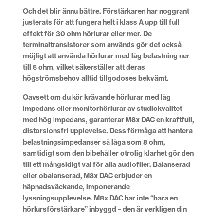
Och det blir ännu bättre. Förstärkaren har noggrant
justerats för att fungera helt i klass A upp till full
effekt för 30 ohm hörlurar eller mer. De
terminaltransistorer som används gör det också
möjligt att använda hörlurar med låg belastning ner
till 8 ohm, vilket säkerställer att deras
högströmsbehov alltid tillgodoses bekvämt.
Oavsett om du kör krävande hörlurar med låg
impedans eller monitorhörlurar av studiokvalitet
med hög impedans, garanterar M8x DAC en kraftfull,
distorsionsfri upplevelse. Dess förmåga att hantera
belastningsimpedanser så låga som 8 ohm,
samtidigt som den bibehåller otrolig klarhet gör den
till ett mångsidigt val för alla audiofiler. Balanserad
eller obalanserad, M8x DAC erbjuder en
häpnadsväckande, imponerande
lyssningsupplevelse. M8x DAC har inte “bara en
hörlursförstärkare” inbyggd – den är verkligen din