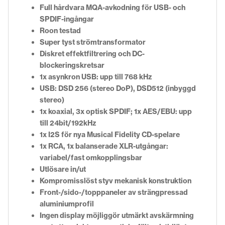
Full hårdvara MQA-avkodning för USB- och
SPDIF-ingångar
Roon testad
Super tyst strömtransformator
Diskret effektfiltrering och DC-
blockeringskretsar
1x asynkron USB: upp till 768 kHz
USB: DSD 256 (stereo DoP), DSD512 (inbyggd
stereo)
1x koaxial, 3x optisk SPDIF; 1x AES/EBU: upp
till 24bit/192kHz
1x I2S för nya Musical Fidelity CD-spelare
1x RCA, 1x balanserade XLR-utgångar:
variabel/fast omkopplingsbar
Utlösare in/ut
Kompromisslöst styv mekanisk konstruktion
Front-/sido-/topppaneler av strängpressad
aluminiumprofil
Ingen display möjliggör utmärkt avskärmning