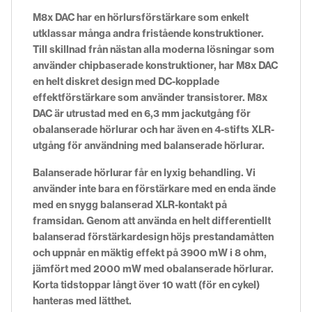
M8x DAC har en hörlursförstärkare som enkelt
utklassar många andra fristående konstruktioner.
Till skillnad från nästan alla moderna lösningar som
använder chipbaserade konstruktioner, har M8x DAC
en helt diskret design med DC-kopplade
effektförstärkare som använder transistorer. M8x
DAC är utrustad med en 6,3 mm jackutgång för
obalanserade hörlurar och har även en 4-stifts XLR-
utgång för användning med balanserade hörlurar.
Balanserade hörlurar får en lyxig behandling. Vi
använder inte bara en förstärkare med en enda ände
med en snygg balanserad XLR-kontakt på
framsidan. Genom att använda en helt differentiellt
balanserad förstärkardesign höjs prestandamåtten
och uppnår en mäktig effekt på 3900 mW i 8 ohm,
jämfört med 2000 mW med obalanserade hörlurar.
Korta tidstoppar långt över 10 watt (för en cykel)
hanteras med lätthet.