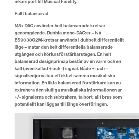
inkörsport till Musical Fidelity.
Fullt balanserad
M8x DAC använder helt balanserade kretsar
genomgående. Dubbla mono-DAC:er – två
ES9038Q2M-kretsar används i dubbelt differentiellt
läge – matar den helt differentiella balanserade
utgången och hörlursförstärkarstegen. En helt
balanserad designprincip består av en varm och en
kall (även kallad + och -) signal. Både +- och –
signalkedjorna bär effektivt samma musikaliska
information. En äkta balanserad förstärkare kan nu
extrahera den slutliga musikaliska informationen ur
+/- signalerna och subtrahera, ta bort, allt brus som
potentiellt kan läggas till längs överföringen.