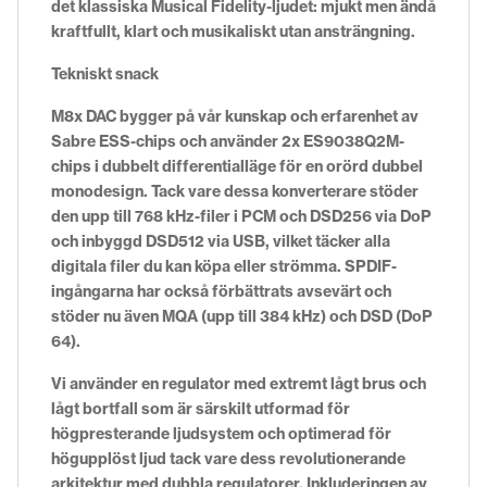
det klassiska Musical Fidelity-ljudet: mjukt men ändå
kraftfullt, klart och musikaliskt utan ansträngning.
Tekniskt snack
M8x DAC bygger på vår kunskap och erfarenhet av
Sabre ESS-chips och använder 2x ES9038Q2M-
chips i dubbelt differentialläge för en orörd dubbel
monodesign. Tack vare dessa konverterare stöder
den upp till 768 kHz-filer i PCM och DSD256 via DoP
och inbyggd DSD512 via USB, vilket täcker alla
digitala filer du kan köpa eller strömma. SPDIF-
ingångarna har också förbättrats avsevärt och
stöder nu även MQA (upp till 384 kHz) och DSD (DoP
64).
Vi använder en regulator med extremt lågt brus och
lågt bortfall som är särskilt utformad för
högpresterande ljudsystem och optimerad för
högupplöst ljud tack vare dess revolutionerande
arkitektur med dubbla regulatorer. Inkluderingen av