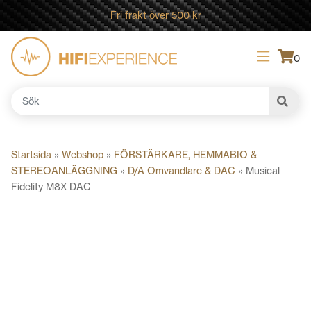
Fri frakt över 500 kr
0
Sök
efter:
Startsida
»
Webshop
»
FÖRSTÄRKARE, HEMMABIO &
STEREOANLÄGGNING
»
D/A Omvandlare & DAC
»
Musical
Fidelity M8X DAC