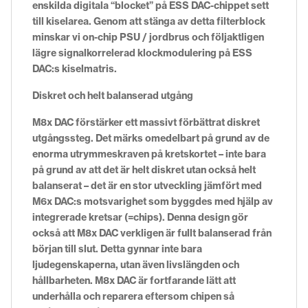
enskilda digitala “blocket” på ESS DAC-chippet sett
till kiselarea. Genom att stänga av detta filterblock
minskar vi on-chip PSU / jordbrus och följaktligen
lägre signalkorrelerad klockmodulering på ESS
DAC:s kiselmatris.
Diskret och helt balanserad utgång
M8x DAC förstärker ett massivt förbättrat diskret
utgångssteg. Det märks omedelbart på grund av de
enorma utrymmeskraven på kretskortet – inte bara
på grund av att det är helt diskret utan också helt
balanserat – det är en stor utveckling jämfört med
M6x DAC:s motsvarighet som byggdes med hjälp av
integrerade kretsar (=chips). Denna design gör
också att M8x DAC verkligen är fullt balanserad från
början till slut. Detta gynnar inte bara
ljudegenskaperna, utan även livslängden och
hållbarheten. M8x DAC är fortfarande lätt att
underhålla och reparera eftersom chipen så