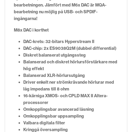
bearbetningen. Jämfört med M6x DAC är MQA-
bearbetning nu möjlig på USB- och SPDIF-
ingångarna!
M8x DAC i korthet
DAC-krets: 32-bitars Hyperstream II
DAC-chip: 2x ES9038Q2M (dubbel differential)
Diskret balanserat utgångssteg
Balanserad och diskret hörlursförstärkare med
hög effekt
Balanserad XLR-hörlursutgång
Driver enkelt ner strömkrävande hörlurar med
låg impedans till 8 ohm
16-kärniga XMOS- och CPLD MAX II Altera-
processorer
Omkopplingsbar avancerad låsning
Omkopplingsbar uppsampling
Valbara digitala filter
Kringgå översampling