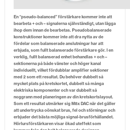
En “pseudo-balanced” förstärkare kommer inte att
bearbeta + och – signalerna självständigt, utan lägga
ihop dem innan de bearbetas. Pseudobalanserade
konstruktioner kommer inte att dra nytta av de
fördelar som balanserade anslutningar har att
erbjuda, som fullt balanserade förstärkare gör. I en
verklig, fullt balanserad enhet behandlas + och –
sektionerna på både vänster och höger kanal
individuellt, vilket fördubblar amplifier sektioner
med 2 som ett resultat. Du behöver dubbelt så
mycket plats på kretskortet, dubbelt så många
elektriska komponenter och var dubbelt så
noggrann med planeringen av din kretskortslayout.
Som ett resultat utmärker sig M8x DAC när det gäller
att undertrycka oönskat brus, fel och störningar och
erbjuder det bästa möjliga signal-brusförhållandet.
Hörlursförstärkaren visar ökad uteffekt som