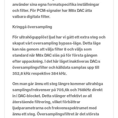
använder sina egna formatspecifika inställningar
och filter. För PCM-signaler har M8x DAC åtta
valbara digitala filter.
Kringgå översampling
För ultrahögupplöst ljud har vi gått ett extra steg och
skapat vårt oversampling bypass-läge. Detta läge
kan nås genom att välja filter 8 och väljs som
standard när M8x DAC slås på för första gången
efter uppackning. I det här läget inaktiveras DAC:s
översamplingsfilter och källdata samplas upp till
352,8 kHz respektive 384 kHz.
Om man går ännu ett steg längre kommer ultrahöga
samplingsfrekvenser på 705,6k och 768kHz direkt
in i DAC-blocket. Detta stänger effektivt av all
återstående filtrering, vilket förbättrar
ljudparametrarna och frekvensspektrumet med
ännu ett steg. Översamplingsfiltret är det största