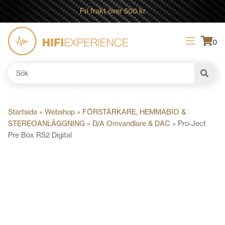
Fri frakt över 500 kr
0
Sök
efter:
Startsida
»
Webshop
»
FÖRSTÄRKARE, HEMMABIO &
STEREOANLÄGGNING
»
D/A Omvandlare & DAC
»
Pro-Ject
Pre Box RS2 Digital