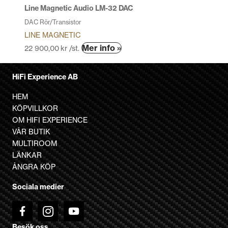
produktsidan
Line Magnetic Audio LM-32 DAC
DAC Rör/Transistor
LINE MAGNETIC
Den
Mer info »
22 900,00
kr
/st.
här
produkten
HiFi Experience AB
har
flera
HEM
varianter.
KÖPVILLKOR
De
OM HIFI EXPERIENCE
olika
VÅR BUTIK
alternativen
MULTIROOM
kan
LÄNKAR
väljas
ÅNGRA KÖP
på
Sociala medier
produktsidan
Besök oss