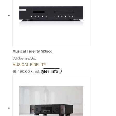
flera
varianter.
De
olika
alternativen
kan
väljas
på
produktsidan
Musical Fidelity M3scd
Cd-Spelare/Dac
MUSICAL FIDELITY
Den
Mer info »
16 490,00
kr
/st.
här
produkten
har
flera
varianter.
De
olika