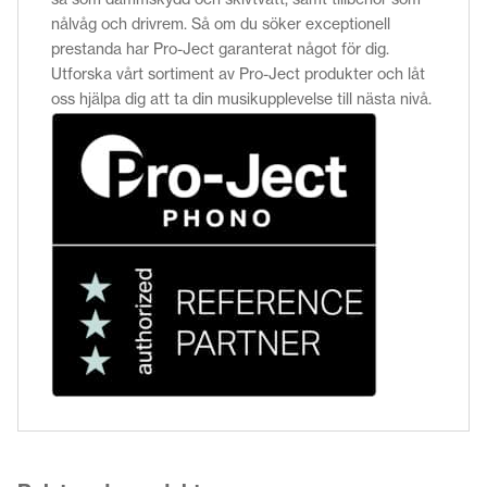
nålvåg och drivrem. Så om du söker exceptionell
prestanda har Pro-Ject garanterat något för dig.
Utforska vårt sortiment av Pro-Ject produkter och låt
oss hjälpa dig att ta din musikupplevelse till nästa nivå.