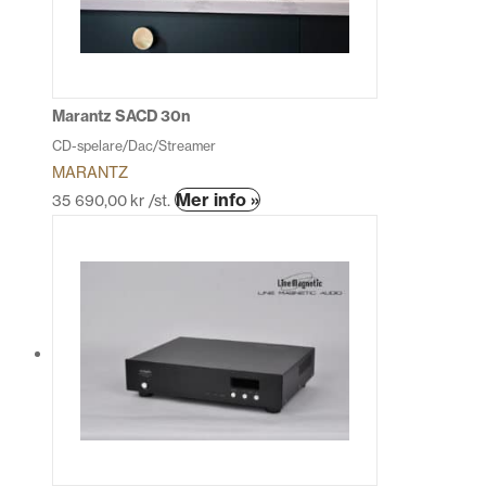
alternativen
kan
väljas
på
produktsidan
Marantz SACD 30n
CD-spelare/Dac/Streamer
MARANTZ
Den
Mer info »
35 690,00
kr
/st.
här
produkten
har
flera
varianter.
De
olika
alternativen
kan
väljas
på