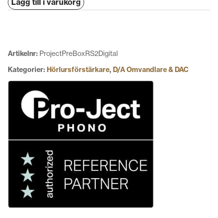
Lägg till i varukorg
Pre
Box
RS2
Digital
mängd
Artikelnr:
ProjectPreBoxRS2Digital
Kategorier:
Hörlursförstärkare
,
D/A Omvandlare & DAC