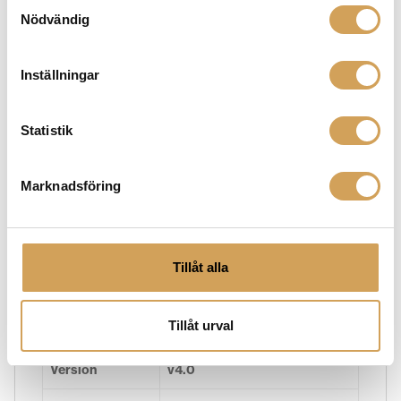
Samtyckesval
Nödvändig
Input impedance
15 kOhm
Output
180 Ohm solid state, 220 Ohm
Inställningar
impedance
tube
Pre-out (XLR & RCA),
Analog outputs
Statistik
Headphone (6,35mm jack)
Headphone
90 mW / 300 Ohm; 245 mW /
Marknadsföring
output power
32 Ohm; 90 mW / 8 Ohm
THD+N (20Hz –
< 0.006% solid state/0.017%
20kHz)
tube @ 2V RMS, 1 kHz
Tillåt alla
Masterclock
16,9344MHz for CD Box RS2
output
T
Tillåt urval
Bluetooth
Fully embedded Bluetooth®
Version
v4.0