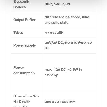
Bluetooth
SBC, AAC, AptX
Codecs
discrete and balanced, tube
Output Buffer
and solid state
Tubes
4 x 6922EH
20V/3A DC, 110-240V/50, 60
Power supply
Hz
Power
max. 1,2A DC, <0,5W in
consumption
standby
Dimensions W x
H x D (with
206 x 72 x 222 mm