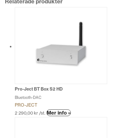
Relaterade produkter
Pro-Ject BT Box S2 HD
Bluetooth-DAC
PRO-JECT
Den
Mer info »
2 290,00
kr
/st.
här
produkten
har