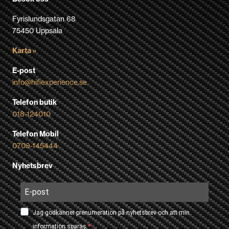
Fyrislundsgatan 68
75450 Uppsala
Karta »
E-post
info@hifiexperience.se
Telefon butik
018-124010
Telefon Mobil
0709-145444
Nyhetsbrev
Jag godkänner prenumeration på nyhetsbrev och att min
information sparas.