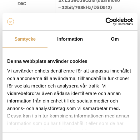
2x ESS9038Q2M (dual mono
DAC
– 32bit/768kHz/DSD512)
1 x USB 2.0 Audio 32/768 +
Digital inputs
DoP and Native-DSD up to
DSD512
Samtycke
Information
Om
1 x HDMI I2S for CD Box RS2 T
Denna webbplats använder cookies
2 x S/PDIF optical 24/192
Vi använder enhetsidentifierare för att anpassa innehållet
1 x S/PDIF coaxial 24/192
och annonserna till användarna, tillhandahålla funktioner
för sociala medier och analysera vår trafik. Vi
1x AES/EBU balanced 24/192
vidarebefordrar även sådana identifierare och annan
full MQA unfolding by
information från din enhet till de sociala medier och
MQA Support
hardware
annons- och analysföretag som vi samarbetar med.
Dessa kan i sin tur kombinera informationen med annan
Line-level input
1 pair XLR
information som du har tillhandahållit eller som de har
samlat in när du har använt deras tjänster.
1 pair RCA