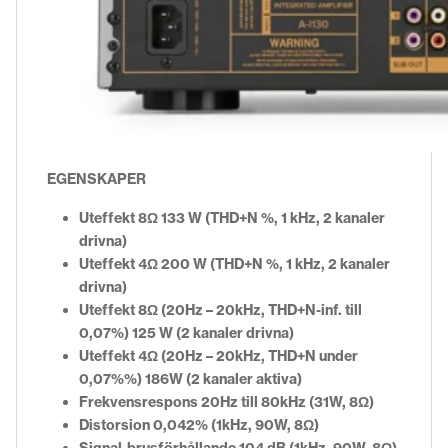
EGENSKAPER
Uteffekt 8Ω 133 W (THD+N %, 1 kHz, 2 kanaler
drivna)
Uteffekt 4Ω 200 W (THD+N %, 1 kHz, 2 kanaler
drivna)
Uteffekt 8Ω (20Hz – 20kHz, THD+N-inf. till
0,07%) 125 W (2 kanaler drivna)
Uteffekt 4Ω (20Hz – 20kHz, THD+N under
0,07%%) 186W (2 kanaler aktiva)
Frekvensrespons 20Hz till 80kHz (31W, 8Ω)
Distorsion 0,042% (1kHz, 90W, 8Ω)
Signal-brusförhållande 104 dB (1kHz, 90W, 8Ω)