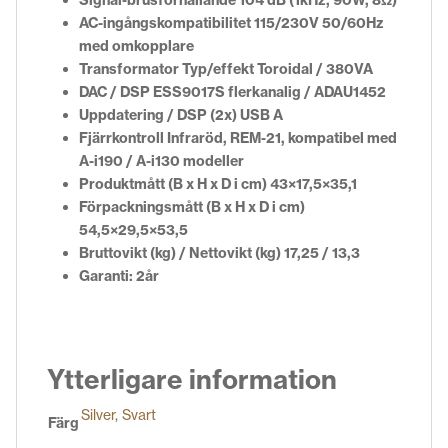
AC-ingångskompatibilitet 115/230V 50/60Hz
med omkopplare
Transformator Typ/effekt Toroidal / 380VA
DAC / DSP ESS9017S flerkanalig / ADAU1452
Uppdatering / DSP (2x) USB A
Fjärrkontroll Infraröd, REM-21, kompatibel med
A-i190 / A-i130 modeller
Produktmått (B x H x D i cm) 43×17,5×35,1
Förpackningsmått (B x H x D i cm)
54,5×29,5×53,5
Bruttovikt (kg) / Nettovikt (kg) 17,25 / 13,3
Garanti: 2år
Ytterligare information
Silver
,
Svart
Färg