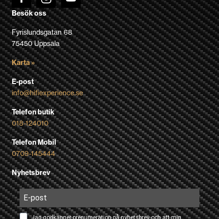
Besök oss
Fyrislundsgatan 68
75450 Uppsala
Karta »
E-post
info@hifiexperience.se
Telefon butik
018-124010
Telefon Mobil
0709-145444
Nyhetsbrev
Jag godkänner prenumeration på nyhetsbrev och att min