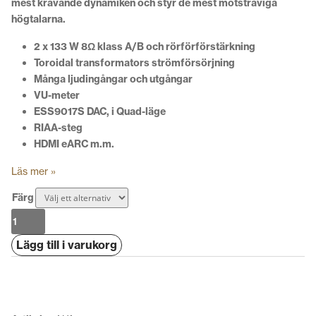
mest krävande dynamiken och styr de mest motsträviga
högtalarna.
2 x 133 W 8Ω klass A/B och rörförförstärkning
Toroidal transformators strömförsörjning
Många ljudingångar och utgångar
VU-meter
ESS9017S DAC, i Quad-läge
RIAA-steg
HDMI eARC m.m.
Läs mer »
Färg
Advance
Paris
Lägg till i varukorg
A-
i130
NOVA
mängd