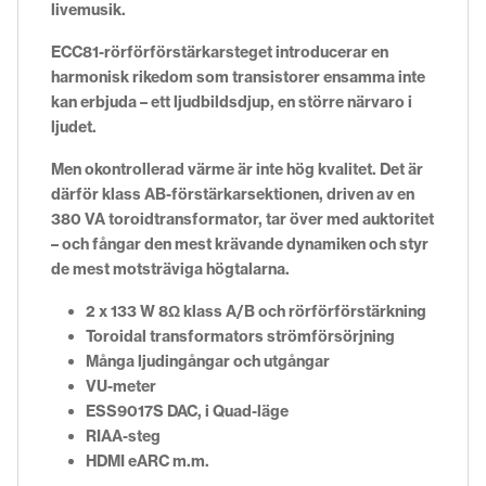
livemusik.
ECC81-rörförförstärkarsteget introducerar en
harmonisk rikedom som transistorer ensamma inte
kan erbjuda – ett ljudbildsdjup, en större närvaro i
ljudet.
Men okontrollerad värme är inte hög kvalitet. Det är
därför klass AB-förstärkarsektionen, driven av en
380 VA toroidtransformator, tar över med auktoritet
– och fångar den mest krävande dynamiken och styr
de mest motsträviga högtalarna.
2 x 133 W 8Ω klass A/B och rörförförstärkning
Toroidal transformators strömförsörjning
Många ljudingångar och utgångar
VU-meter
ESS9017S DAC, i Quad-läge
RIAA-steg
HDMI eARC m.m.