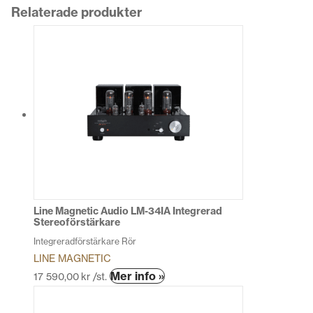
Relaterade produkter
Line Magnetic Audio LM-34IA Integrerad
Stereoförstärkare
Integreradförstärkare Rör
LINE MAGNETIC
Den
Mer info »
17 590,00
kr
/st.
här
produkten