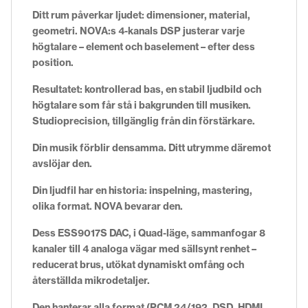
Ditt rum påverkar ljudet: dimensioner, material,
geometri. NOVA:s 4-kanals DSP justerar varje
högtalare – element och baselement – ​​efter dess
position.
Resultatet: kontrollerad bas, en stabil ljudbild och
högtalare som får stå i bakgrunden till musiken.
Studioprecision, tillgänglig från din förstärkare.
Din musik förblir densamma. Ditt utrymme däremot
avslöjar den.
Din ljudfil har en historia: inspelning, mastering,
olika format. NOVA bevarar den.
Dess ESS9017S DAC, i Quad-läge, sammanfogar 8
kanaler till 4 analoga vägar med sällsynt renhet –
reducerat brus, utökat dynamiskt omfång och
återställda mikrodetaljer.
Den hanterar alla format (PCM 24/192, DSD, HDMI