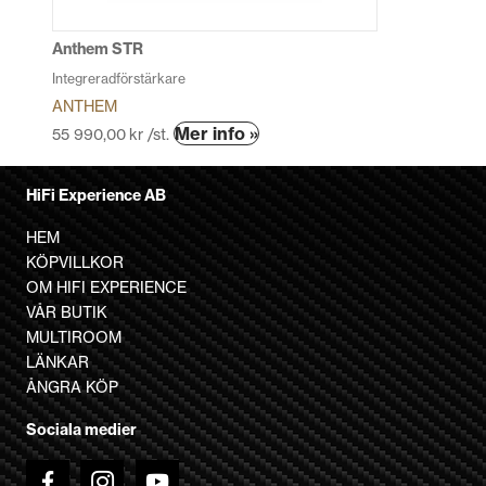
på
produktsidan
Anthem STR
Integreradförstärkare
ANTHEM
Den
Mer info »
55 990,00
kr
/st.
här
produkten
HiFi Experience AB
har
flera
HEM
varianter.
KÖPVILLKOR
De
OM HIFI EXPERIENCE
olika
VÅR BUTIK
alternativen
MULTIROOM
kan
LÄNKAR
väljas
ÅNGRA KÖP
på
Sociala medier
produktsidan