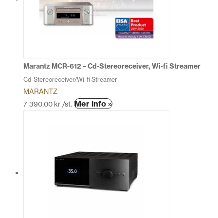
olika
alternativen
kan
väljas
på
produktsidan
Marantz MCR-612 – Cd-Stereoreceiver, Wi-fi Streamer
Cd-Stereoreceiver/Wi-fi Streamer
MARANTZ
Den
Mer info »
7 390,00
kr
/st.
här
produkten
har
flera
varianter.
De
olika
alternativen
kan
väljas