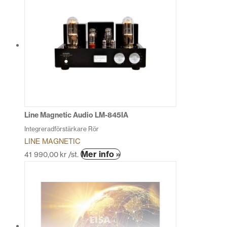
har
flera
varianter.
De
olika
alternativen
kan
väljas
på
produktsidan
Line Magnetic Audio LM-845IA
Integreradförstärkare Rör
LINE MAGNETIC
Den
Mer info »
41 990,00
kr
/st.
här
produkten
har
flera
varianter.
De