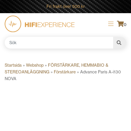
Fri frakt över 500 kr
0
Sök
efter:
Startsida
»
Webshop
»
FÖRSTÄRKARE, HEMMABIO &
STEREOANLÄGGNING
»
Förstärkare
»
Advance Paris A-i130
NOVA