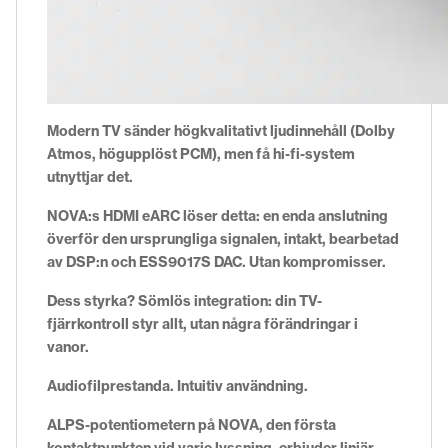
Modern TV sänder högkvalitativt ljudinnehåll (Dolby
Atmos, högupplöst PCM), men få hi-fi-system
utnyttjar det.
NOVA:s HDMI eARC löser detta: en enda anslutning
överför den ursprungliga signalen, intakt, bearbetad
av DSP:n och ESS9017S DAC. Utan kompromisser.
Dess styrka? Sömlös integration: din TV-
fjärrkontroll styr allt, utan några förändringar i
vanor.
Audiofilprestanda. Intuitiv användning.
ALPS-potentiometern på NOVA, den första
kontaktpunkten vid varje lyssning, erbjuder linjär