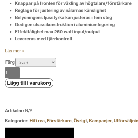
Knappar på fronten för växling av högtalare/förstärkare
Reglage för justering av nålarnas känslighet
Belysningens ljusstyrka kan justeras i fem steg
Gedigen chassikonstruktion i aluminiumlegering
Effekttålighet max 250 watt input/output
Levereras med fjärrkontroll
Läs mer »
Färg
Fosi
Audio
Lägg till i varukorg
LC30
mängd
Artikelnr:
N/A
Kategorier:
Hifi rea
,
Förstärkare
,
Övrigt
,
Kampanjer
,
Utförsäljni