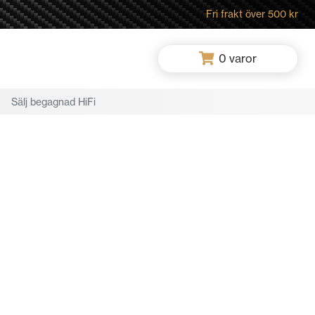
Fri frakt över 500 kr
0
varor
Sälj begagnad HiFi