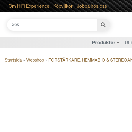
Om HiFi Experience
Köpvillkor
Jobba hos oss
Sök
efter:
Produkter
Utf
Startsida
»
Webshop
»
FÖRSTÄRKARE, HEMMABIO & STEREOA