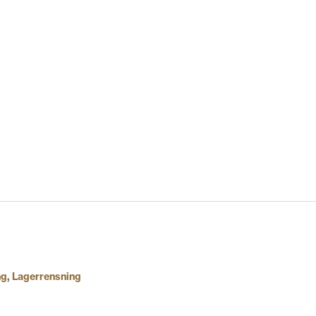
ng
,
Lagerrensning