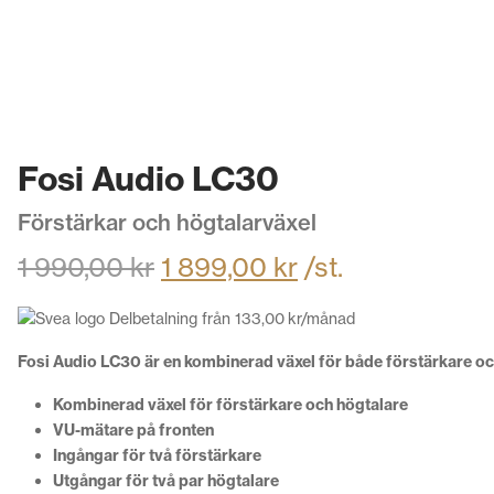
Fosi Audio LC30
Förstärkar och högtalarväxel
1 990,00
kr
1 899,00
kr
/st.
Delbetalning från
133,00
kr
/månad
Fosi Audio LC30 är en kombinerad växel för både förstärkare och h
Kombinerad växel för förstärkare och högtalare
VU-mätare på fronten
Ingångar för två förstärkare
Utgångar för två par högtalare