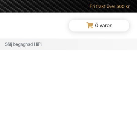
Fri frakt över 500 kr
0
varor
Sälj begagnad HiFi