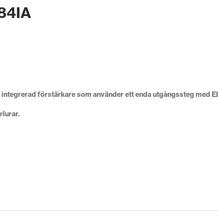
84IA
 integrerad förstärkare som använder ett enda utgångssteg med EL8
lurar.