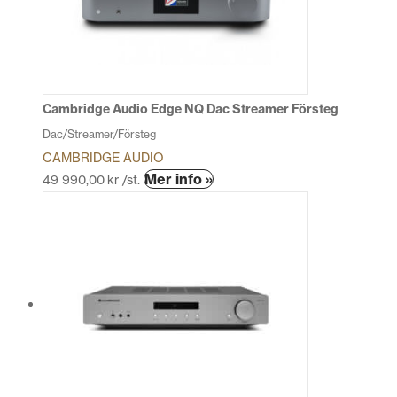
Cambridge Audio Edge NQ Dac Streamer Försteg
Dac/Streamer/Försteg
CAMBRIDGE AUDIO
Den
Mer info »
49 990,00
kr
/st.
här
produkten
har
flera
varianter.
De
olika
alternativen
kan
väljas