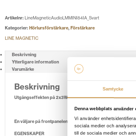
MINI84IA
mängd
Artikelnr:
LineMagneticAudioLMMINI84IA_Svart
Kategorier:
Hörlursförstärkare
,
Förstärkare
LINE MAGNETIC
Beskrivning
Ytterligare information
Varumärke
Beskrivning
Samtycke
Utgångseffekten på 2x3W matchar perfekt med alla audiofil
Denna webbplats använder 
Vi använder enhetsidentifierar
En väljare på frontpanelen låter användaren välja mellan utg
sociala medier och analysera 
till de sociala medier och a
EGENSKAPER