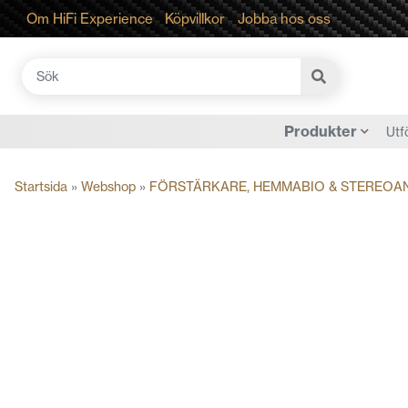
Om HiFi Experience
Köpvillkor
Jobba hos oss
Sök
efter:
Produkter
Utf
Startsida
»
Webshop
»
FÖRSTÄRKARE, HEMMABIO & STEREOA