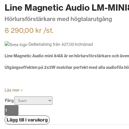
Line Magnetic Audio LM-MINI
Hörlursförstärkare med högtalarutgång
8 290,00
kr
/st.
Delbetalning från
427,00
kr
/månad
Line Magnetic Audio mini 84IA är en hörlursförstärkare och även
Utgångseffekten på 2x3W matchar perfekt med alla audiofila hör
Läs mer »
Färg
Line
Magnetic
Lägg till i varukorg
Audio
LM-