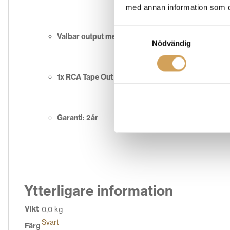
med annan information som du 
Samtyckesval
Valbar output mellan hörlursutgång och högtalaru
Nödvändig
1x RCA Tape Out
Garanti: 2år
Ytterligare information
Vikt
0,0 kg
Svart
Färg