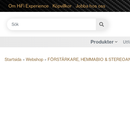
Om HiFi Experience
Köpvillkor
Jobba hos oss
Sök
efter:
Produkter
Utf
Startsida
»
Webshop
»
FÖRSTÄRKARE, HEMMABIO & STEREOA