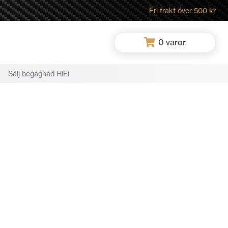
Fri frakt över 500 kr
0
varor
Sälj begagnad HiFi