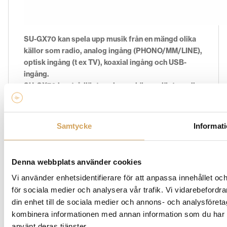
SU-GX70 kan spela upp musik från en mängd olika
källor som radio, analog ingång (PHONO/MM/LINE),
optisk ingång (t ex TV), koaxial ingång och USB-
ingång.
SU-GX70 kan trådlöst spela upp högupplöst musik
som finns lagrad på smartphone, surfplatta eller PC.
SU-GX70 stöder inte bara Bluetooth® och AirPlay2
utan även Spotify Connect®, internetradio och
Samtycke
Informat
Google Cast™ så du får tillgång till ett brett utbud av
streamingtjänster.
Denna webbplats använder cookies
Vi använder enhetsidentifierare för att anpassa innehållet och
för sociala medier och analysera vår trafik. Vi vidarebefordr
din enhet till de sociala medier och annons- och analysföret
kombinera informationen med annan information som du har til
använt deras tjänster.