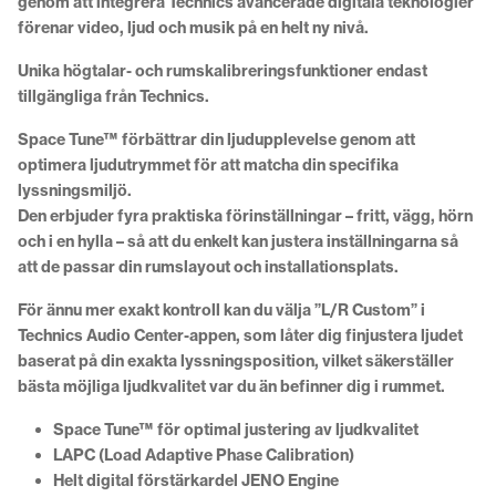
genom att integrera Technics avancerade digitala teknologier
förenar video, ljud och musik på en helt ny nivå.
Unika högtalar- och rumskalibreringsfunktioner endast
tillgängliga från Technics.
Space Tune™ förbättrar din ljudupplevelse genom att
optimera ljudutrymmet för att matcha din specifika
lyssningsmiljö.
Den erbjuder fyra praktiska förinställningar – fritt, vägg, hörn
och i en hylla – så att du enkelt kan justera inställningarna så
att de passar din rumslayout och installationsplats.
För ännu mer exakt kontroll kan du välja ”L/R Custom” i
Technics Audio Center-appen, som låter dig finjustera ljudet
baserat på din exakta lyssningsposition, vilket säkerställer
bästa möjliga ljudkvalitet var du än befinner dig i rummet.
Space Tune™ för optimal justering av ljudkvalitet
LAPC (Load Adaptive Phase Calibration)
Helt digital förstärkardel JENO Engine