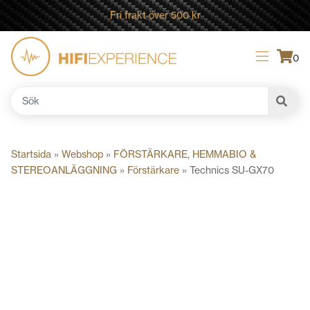
Fri frakt över 500 kr
0
Sök
efter:
Startsida
»
Webshop
»
FÖRSTÄRKARE, HEMMABIO &
STEREOANLÄGGNING
»
Förstärkare
»
Technics SU-GX70