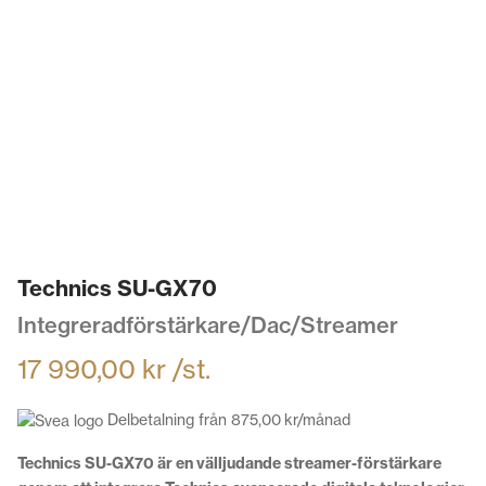
Technics SU-GX70
Integreradförstärkare/Dac/Streamer
17 990,00
kr
/st.
Delbetalning från
875,00
kr
/månad
Technics SU-GX70 är en välljudande streamer-förstärkare