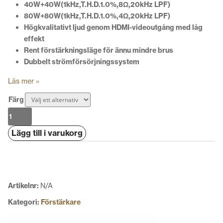
40W+40W(1kHz,T.H.D.1.0%,8Ω,20kHz LPF)
80W+80W(1kHz,T.H.D.1.0%,4Ω,20kHz LPF)
Högkvalitativt ljud genom HDMI-videoutgång med låg
effekt
Rent förstärkningsläge för ännu mindre brus
Dubbelt strömförsörjningssystem
Läs mer »
Färg
Technics
SU-
Lägg till i varukorg
GX70
mängd
Artikelnr:
N/A
Kategori:
Förstärkare