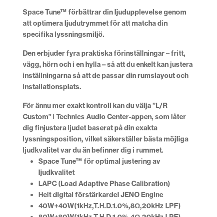
Space Tune™ förbättrar din ljudupplevelse genom
att optimera ljudutrymmet för att matcha din
specifika lyssningsmiljö.
Den erbjuder fyra praktiska förinställningar – fritt,
vägg, hörn och i en hylla – så att du enkelt kan justera
inställningarna så att de passar din rumslayout och
installationsplats.
För ännu mer exakt kontroll kan du välja ”L/R
Custom” i Technics Audio Center-appen, som låter
dig finjustera ljudet baserat på din exakta
lyssningsposition, vilket säkerställer bästa möjliga
ljudkvalitet var du än befinner dig i rummet.
Space Tune™ för optimal justering av
ljudkvalitet
LAPC (Load Adaptive Phase Calibration)
Helt digital förstärkardel JENO Engine
40W+40W(1kHz,T.H.D.1.0%,8Ω,20kHz LPF)
80W+80W(1kHz,T.H.D.1.0%,4Ω,20kHz LPF)