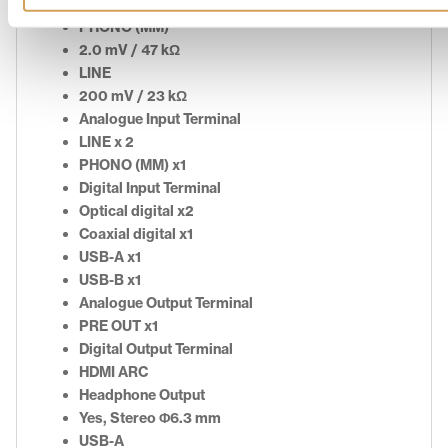
Input Sensitivity / Input Impedance
PHONO (MM)
2.0 mV / 47 kΩ
LINE
200 mV / 23 kΩ
Analogue Input Terminal
LINE x 2
PHONO (MM) x1
Digital Input Terminal
Optical digital x2
Coaxial digital x1
USB-A x1
USB-B x1
Analogue Output Terminal
PRE OUT x1
Digital Output Terminal
HDMI ARC
Headphone Output
Yes, Stereo Φ6.3 mm
USB-A