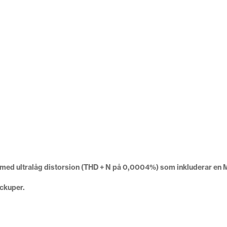
d med ultralåg distorsion (THD + N på 0,0004%) som inkluderar e
ickuper.