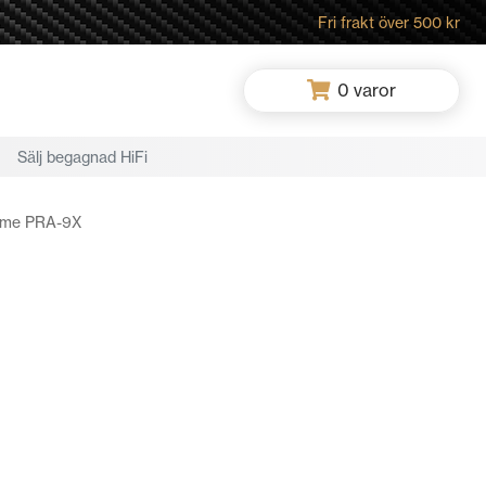
Fri frakt över 500 kr
0
varor
Sälj begagnad HiFi
ime PRA-9X