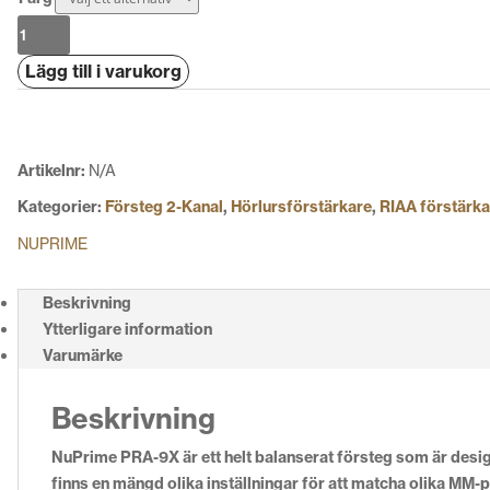
Nuprime
PRA-
Lägg till i varukorg
9X
mängd
Artikelnr:
N/A
Kategorier:
Försteg 2-Kanal
,
Hörlursförstärkare
,
RIAA förstärkar
NUPRIME
Beskrivning
Ytterligare information
Varumärke
Beskrivning
NuPrime PRA-9X är ett helt balanserat försteg som är des
finns en mängd olika inställningar för att matcha olika MM-