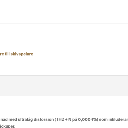
e till skivspelare
ignad med ultralåg distorsion (THD + N på 0,0004%) som inkluder
pickuper.