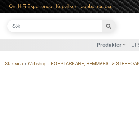
Om HiFi Experience
Köpvillkor
Jobba hos oss
Sök
efter:
Produkter
Utf
Startsida
»
Webshop
»
FÖRSTÄRKARE, HEMMABIO & STEREOA