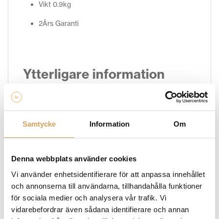
Vikt 0.9kg
2Års Garanti
Ytterligare information
Vikt
2,0 kg
Silver
Färg
Samtycke
Information
Om
Varumärke
Denna webbplats använder cookies
ISOTEK
Vi använder enhetsidentifierare för att anpassa innehållet
och annonserna till användarna, tillhandahålla funktioner
Hos HiFi Experience hittar du ett brett utbud av
för sociala medier och analysera vår trafik. Vi
produkter från varumärket Isotek. Vår kategori med
vidarebefordrar även sådana identifierare och annan
Isotek produkter inkluderar allt från