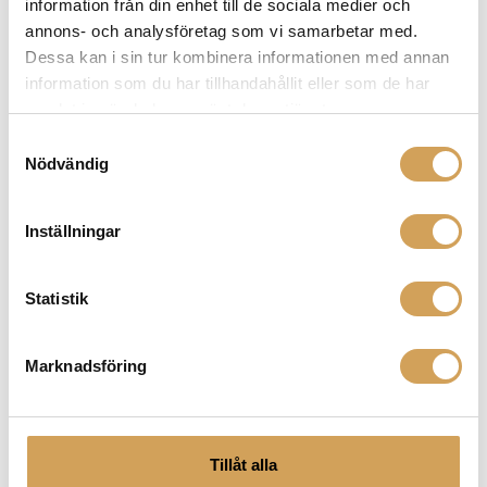
strömförsörjningssystem och strömrenare, till kablar
information från din enhet till de sociala medier och
och tillbehör. Med Isoteks innovativa teknologi kan du
annons- och analysföretag som vi samarbetar med.
förbättra ljudkvaliteten och skydda ditt ljudsystem från
Dessa kan i sin tur kombinera informationen med annan
elektriskt brus och störningar. Oavsett om du är ute
information som du har tillhandahållit eller som de har
efter nätkabel eller nätfilter har vi det du behöver för
samlat in när du har använt deras tjänster.
att optimera och förstärka din ljudåtergivning. Utforska
Samtyckesval
vår Isotek-kategori och ta din ljudupplevelse till en ny
Nödvändig
nivå!
Inställningar
Relaterade produkter
Statistik
Marknadsföring
Tillåt alla