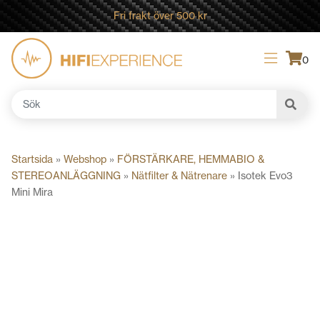
Fri frakt över 500 kr
0
Sök
efter:
Startsida
»
Webshop
»
FÖRSTÄRKARE, HEMMABIO &
STEREOANLÄGGNING
»
Nätfilter & Nätrenare
»
Isotek Evo3
Mini Mira