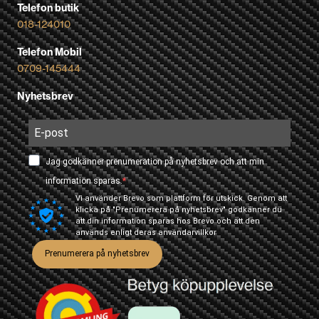
Telefon butik
018-124010
Telefon Mobil
0709-145444
Nyhetsbrev
Jag godkänner prenumeration på nyhetsbrev och att min
information sparas.
Vi använder Brevo som plattform för utskick. Genom att
klicka på "Prenumerera på nyhetsbrev" godkänner du
att din information sparas hos Brevo och att den
används enligt deras
användarvillkor
Prenumerera på nyhetsbrev