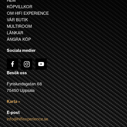
HEM
varianter.
KÖPVILLKOR
De
OM HIFI EXPERIENCE
olika
VÅR BUTIK
alternativen
MULTIROOM
kan
LÄNKAR
väljas
ÅNGRA KÖP
på
Sociala medier
produktsidan
Besök oss
Fyrislundsgatan 68
75450 Uppsala
Karta »
E-post
info@hifiexperience.se