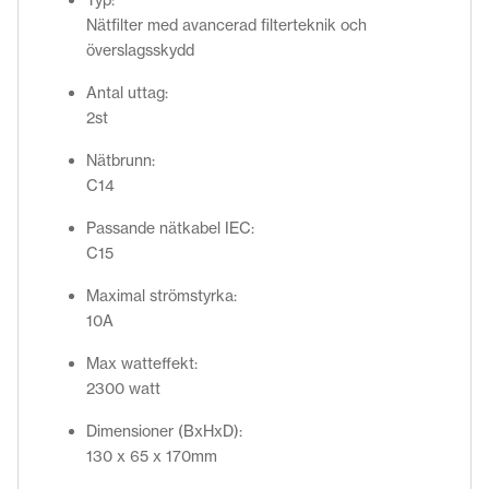
Nätfilter med avancerad filterteknik och
överslagsskydd
Antal uttag:
2st
Nätbrunn:
C14
Passande nätkabel IEC:
C15
Maximal strömstyrka:
10A
Max watteffekt:
2300 watt
Dimensioner (BxHxD):
130 x 65 x 170mm