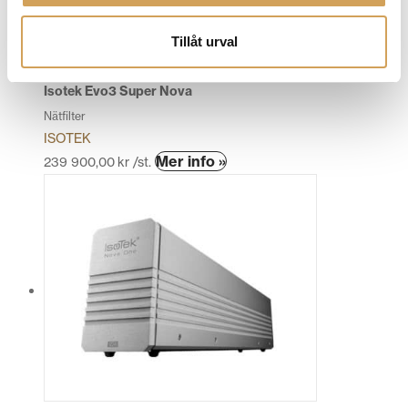
Tillåt urval
Isotek Evo3 Super Nova
Nätfilter
ISOTEK
Den
Mer info »
239 900,00
kr
/st.
här
produkten
har
flera
varianter.
De
olika
alternativen
kan
väljas
på