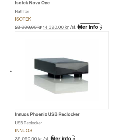
produktsidan
Isotek Nova One
Nätfilter
ISOTEK
Den
Mer info »
23 990,00
kr
14 390,00
kr
/st.
här
produkten
har
flera
varianter.
De
olika
alternativen
kan
väljas
på
produktsidan
Innuos Phoenix USB Reclocker
USB Reclocker
INNUOS
Den
Mer info »
39 090,00
kr
/st.