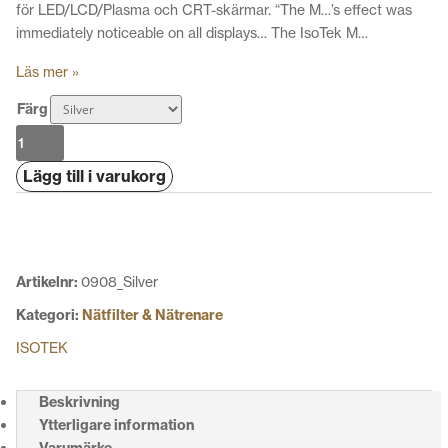
för LED/LCD/Plasma och CRT-skärmar. “The M…’s effect was
immediately noticeable on all displays… The IsoTek M…
Läs mer »
Färg
Isotek
Evo3
Lägg till i varukorg
Mini
Mira
mängd
Artikelnr:
0908_Silver
Kategori:
Nätfilter & Nätrenare
ISOTEK
Beskrivning
Ytterligare information
Varumärke