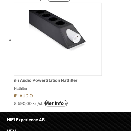
här
produkten
har
flera
varianter.
De
olika
alternativen
kan
väljas
på
produktsidan
iFi Audio PowerStation Nätfilter
Nätfilter
iFi AUDIO
Den
Mer info »
8 590,00
kr
/st.
här
produkten
HiFi Experience AB
har
flera