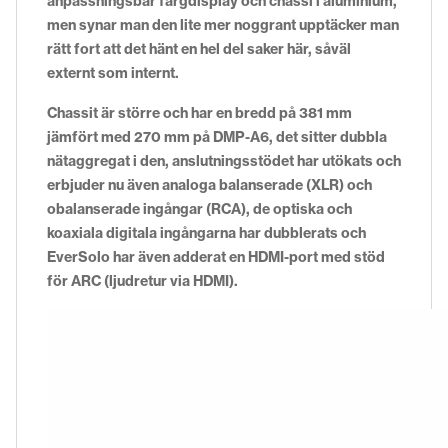
anpassningsbar färgdisplay och chassi i aluminium,
men synar man den lite mer noggrant upptäcker man
rätt fort att det hänt en hel del saker här, såväl
externt som internt.
Chassit är större och har en bredd på 381 mm
jämfört med 270 mm på DMP-A6, det sitter dubbla
nätaggregat i den, anslutningsstödet har utökats och
erbjuder nu även analoga balanserade (XLR) och
obalanserade ingångar (RCA), de optiska och
koaxiala digitala ingångarna har dubblerats och
EverSolo har även adderat en HDMI-port med stöd
för ARC (ljudretur via HDMI).