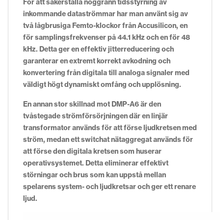
För att säkerställa noggrann tidsstyrning av
inkommande dataströmmar har man använt sig av
två lågbrusiga Femto-klockor från Accusilicon, en
för samplingsfrekvenser på 44.1 kHz och en för 48
kHz. Detta ger en effektiv jitterreducering och
garanterar en extremt korrekt avkodning och
konvertering från digitala till analoga signaler med
väldigt högt dynamiskt omfång och upplösning.
En annan stor skillnad mot DMP-A6 är den
tvåstegade strömförsörjningen där en linjär
transformator används för att förse ljudkretsen med
ström, medan ett switchat nätaggregat används för
att förse den digitala kretsen som huserar
operativsystemet. Detta eliminerar effektivt
störningar och brus som kan uppstå mellan
spelarens system- och ljudkretsar och ger ett renare
ljud.