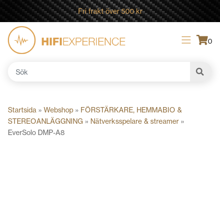
Fri frakt över 500 kr
0
Sök
efter:
Startsida
»
Webshop
»
FÖRSTÄRKARE, HEMMABIO &
STEREOANLÄGGNING
»
Nätverksspelare & streamer
»
EverSolo DMP-A8