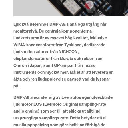
Ljudkvaliteten hos DMP-A8:s analoga utg
ång når
monitornivå. De centrala komponenterna i
ljudkretsarna är av mycket hög kvalitet, inklusive
WIMA-kondensatorer från Tyskland, dedikerade
ljudkondensatorer från NICHCON,
chipkondensatorer från Murata och reläer från
Omron i Japan, samt OP-ampar från Texas
Instruments och mycket mer. Målet är att leverera en
äkta och ren ljudupplevelse oavsett vad du lyssnar
på.
DMP-A8 använder sig av Eversolos egenutvecklade
ljudmotor EOS (Eversolo Original sampling-rate
audio engine) som ser till att skicka ut allt ljud
ursprungliga samplings rate. Detta betyder att all
musikuppspelning som görs helt kan förbigå de