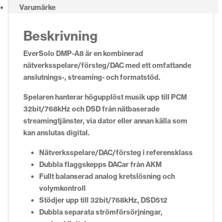
Varumärke
Beskrivning
EverSolo DMP-A8 är en kombinerad
nätverksspelare/försteg/DAC med ett omfattande
anslutnings-, streaming- och formatstöd.
Spelaren hanterar högupplöst musik upp till PCM
32bit/768kHz och DSD från nätbaserade
streamingtjänster, via dator eller annan källa som
kan anslutas digital.
Nätverksspelare/DAC/försteg i referensklass
Dubbla flaggskepps DACar från AKM
Fullt balanserad analog kretslösning och
volymkontroll
Stödjer upp till 32bit/768kHz, DSD512
Dubbla separata strömförsörjningar,