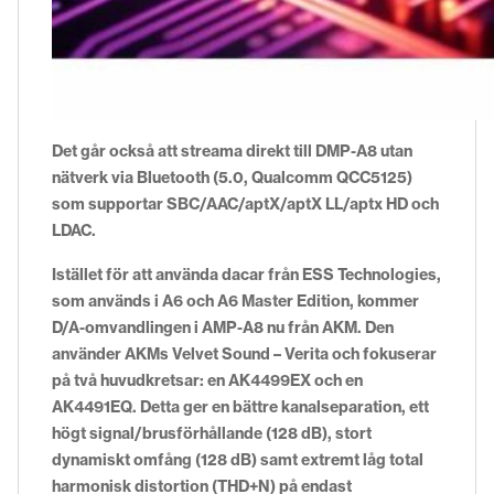
Det går också att streama direkt till DMP-A8 utan
nätverk via Bluetooth (5.0, Qualcomm QCC5125)
som supportar SBC/AAC/aptX/aptX LL/aptx HD och
LDAC.
Istället för att använda dacar från ESS Technologies,
som används i A6 och A6 Master Edition, kommer
D/A-omvandlingen i AMP-A8 nu från AKM. Den
använder AKMs Velvet Sound – Verita och fokuserar
på två huvudkretsar: en AK4499EX och en
AK4491EQ. Detta ger en bättre kanalseparation, ett
högt signal/brusförhållande (128 dB), stort
dynamiskt omfång (128 dB) samt extremt låg total
harmonisk distortion (THD+N) på endast