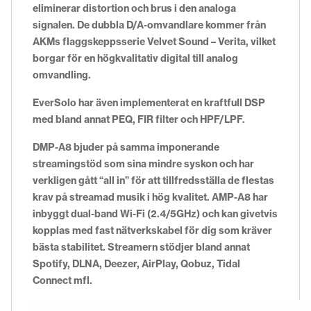
eliminerar distortion och brus i den analoga
signalen. De dubbla D/A-omvandlare kommer från
AKMs flaggskeppsserie Velvet Sound – Verita, vilket
borgar för en högkvalitativ digital till analog
omvandling.
EverSolo har även implementerat en kraftfull DSP
med bland annat PEQ, FIR filter och HPF/LPF.
DMP-A8 bjuder på samma imponerande
streamingstöd som sina mindre syskon och har
verkligen gått “all in” för att tillfredsställa de flestas
krav på streamad musik i hög kvalitet. AMP-A8 har
inbyggt dual-band Wi-Fi (2.4/5GHz) och kan givetvis
kopplas med fast nätverkskabel för dig som kräver
bästa stabilitet. Streamern stödjer bland annat
Spotify, DLNA, Deezer, AirPlay, Qobuz, Tidal
Connect mfl.