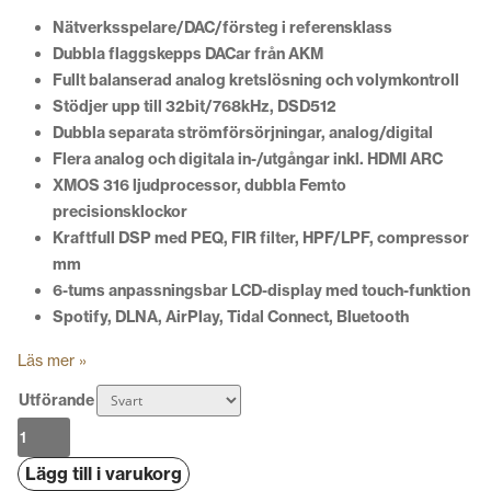
Nätverksspelare/DAC/försteg i referensklass
Dubbla flaggskepps DACar från AKM
Fullt balanserad analog kretslösning och volymkontroll
Stödjer upp till 32bit/768kHz, DSD512
Dubbla separata strömförsörjningar, analog/digital
Flera analog och digitala in-/utgångar inkl. HDMI ARC
XMOS 316 ljudprocessor, dubbla Femto
precisionsklockor
Kraftfull DSP med PEQ, FIR filter, HPF/LPF, compressor
mm
6-tums anpassningsbar LCD-display med touch-funktion
Spotify, DLNA, AirPlay, Tidal Connect, Bluetooth
Läs mer »
Utförande
EverSolo
DMP-
Lägg till i varukorg
A8