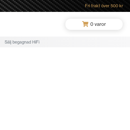
Fri frakt över 500 kr
0
varor
Sälj begagnad HiFi