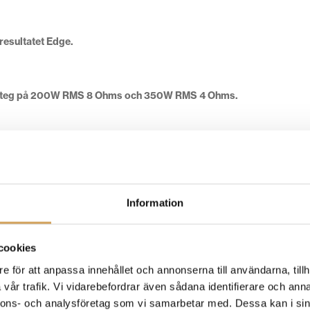
 resultatet Edge.
tsteg på 200W RMS 8 Ohms och 350W RMS 4 Ohms.
Information
e vi till en “bias voltage” i en traditionell klass AB-design, vilket m
systemet mycket mer effektivt.
cookies
e för att anpassa innehållet och annonserna till användarna, tillh
ara välja de som låter bäst.
vår trafik. Vi vidarebefordrar även sådana identifierare och anna
nnons- och analysföretag som vi samarbetar med. Dessa kan i sin