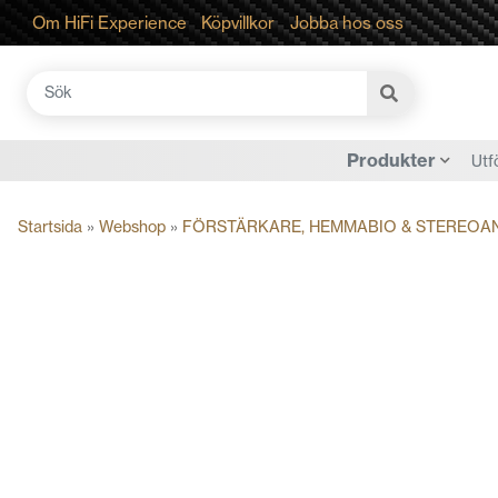
Om HiFi Experience
Köpvillkor
Jobba hos oss
Sök
efter:
Produkter
Utf
Startsida
»
Webshop
»
FÖRSTÄRKARE, HEMMABIO & STEREOA