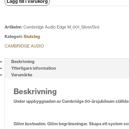
Lägg till i varukorg
Edge
M
mängd
Artikelnr:
Cambridge Audio Edge M_001_Silver/Grå
Kategori:
Slutsteg
CAMBRIDGE AUDIO
Beskrivning
Ytterligare information
Varumärke
Beskrivning
Under uppbyggnaden av Cambridge 50-årsjubileum ställde vi 
Glöm kostnaden.
Glöm begränsningar.
Skapa ett system som