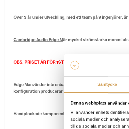
Över 3 år under utveckling, med ett team på 9 ingenjörer, är
Cambridge Audio Edge M
är mycket strömstarka monoslu
OBS: PRISET ÄR FÖR 1ST MONOBLOCK
Samtycke
Edge M
använder inte enbart klass A-förstärkning, istället lad
konfiguration producerar också mindre värme och gör hela 
Denna webbplats använder 
Vi använder enhetsidentifierar
Handplockade komponenter – timmar med lyssnande för att b
sociala medier och analysera 
till de sociala medier och a