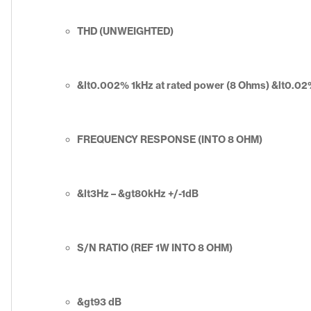
THD (UNWEIGHTED)
&lt0.002% 1kHz at rated power (8 Ohms) &lt0.02
FREQUENCY RESPONSE (INTO 8 OHM)
&lt3Hz – &gt80kHz +/-1dB
S/N RATIO (REF 1W INTO 8 OHM)
&gt93 dB