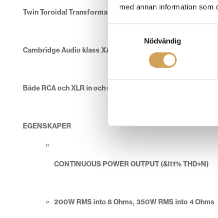
med annan information som du 
Twin Toroidal Transformator – enorma kraftreserver för jäm
Samtyckesval
Nödvändig
Cambridge Audio klass XA-förstärkning – ingen hörbar del
Både RCA och XLR in och utgångar.
EGENSKAPER
CONTINUOUS POWER OUTPUT (&lt1% THD+N)
200W RMS into 8 Ohms, 350W RMS into 4 Ohms