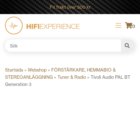
Fri frakt över 500 kr
0
Sök
efter:
Startsida
»
Webshop
»
FÖRSTÄRKARE, HEMMABIO &
STEREOANLÄGGNING
»
Tuner & Radio
»
Tivoli Audio PAL BT
Generation 3