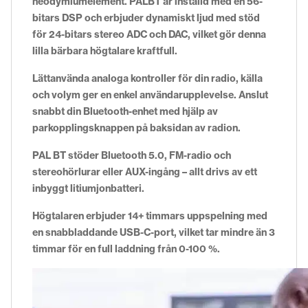
neodymiumelement. PALBT är inställd med en 56-
bitars DSP och erbjuder dynamiskt ljud med stöd
för 24-bitars stereo ADC och DAC, vilket gör denna
lilla bärbara högtalare kraftfull.
Lättanvända analoga kontroller för din radio, källa
och volym ger en enkel användarupplevelse. Anslut
snabbt din Bluetooth-enhet med hjälp av
parkopplingsknappen på baksidan av radion.
PAL BT stöder Bluetooth 5.0, FM-radio och
stereohörlurar eller AUX-ingång – allt drivs av ett
inbyggt litiumjonbatteri.
Högtalaren erbjuder 14+ timmars uppspelning med
en snabbladdande USB-C-port, vilket tar mindre än 3
timmar för en full laddning från 0-100 %.