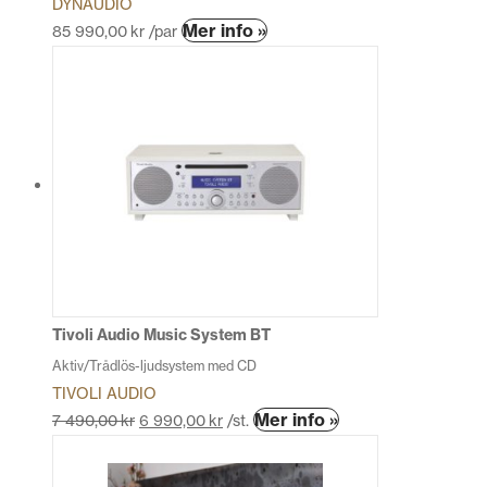
DYNAUDIO
Den
Mer info »
85 990,00
kr
/par
här
produkten
har
flera
varianter.
De
olika
alternativen
kan
väljas
på
produktsidan
Tivoli Audio Music System BT
Aktiv/Trådlös-ljudsystem med CD
TIVOLI AUDIO
Den
Mer info »
7 490,00
kr
6 990,00
kr
/st.
här
produkten