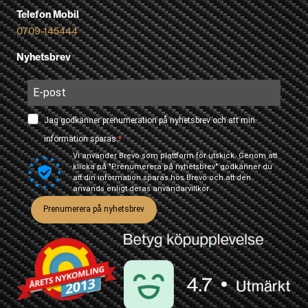
Telefon Mobil
0709-145444
Nyhetsbrev
Jag godkänner prenumeration på nyhetsbrev och att min
information sparas.
Vi använder Brevo som plattform för utskick. Genom att
klicka på "Prenumerera på nyhetsbrev" godkänner du
att din information sparas hos Brevo och att den
används enligt deras
användarvillkor
Prenumerera på nyhetsbrev