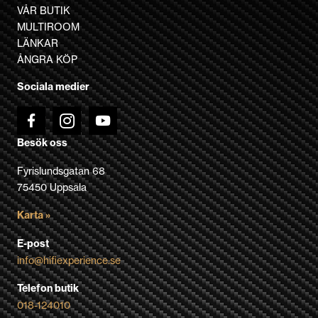
olika
VÅR BUTIK
alternativen
MULTIROOM
kan
LÄNKAR
väljas
ÅNGRA KÖP
på
Sociala medier
produktsidan
Besök oss
Fyrislundsgatan 68
75450 Uppsala
Karta »
E-post
info@hifiexperience.se
Telefon butik
018-124010