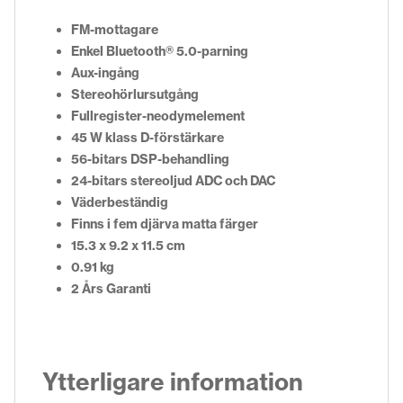
FM-mottagare
Enkel Bluetooth® 5.0-parning
Aux-ingång
Stereohörlursutgång
Fullregister-neodymelement
45 W klass D-förstärkare
56-bitars DSP-behandling
24-bitars stereoljud ADC och DAC
Väderbeständig
Finns i fem djärva matta färger
15.3 x 9.2 x 11.5 cm
0.91 kg
2 Års Garanti
Ytterligare information