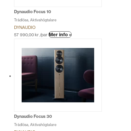
Dynaudio Focus 10
Trådlösa, Aktivahögtalare
DYNAUDIO
Den
Mer info »
57 990,00
kr
/par
här
produkten
har
flera
varianter.
De
olika
alternativen
kan
väljas
på
produktsidan
Dynaudio Focus 30
Trådlösa, Aktivahögtalare