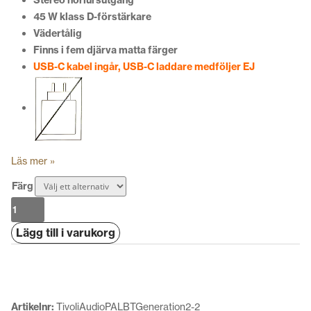
45 W klass D-förstärkare
Vädertålig
Finns i fem djärva matta färger
USB-C kabel ingår, USB-C laddare medföljer EJ
Läs mer »
Färg
Tivoli
Audio
Lägg till i varukorg
PAL
BT
Generation
3
mängd
Artikelnr:
TivoliAudioPALBTGeneration2-2