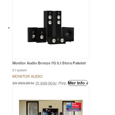
produkten
har
flera
varianter.
De
olika
alternativen
kan
väljas
på
produktsidan
Monitor Audio Bronze 7G 5.1 Stora Paketet
5.1 system
MONITOR AUDIO
Den
Mer info »
39 960,00
kr
31 949,00
kr
/förp.
här
produkten
har
flera
varianter.