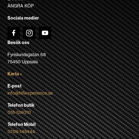
väljas
ÅNGRA KÖP
på
Sociala medier
produktsidan
Besök oss
Fyrislundsgatan 68
75450 Uppsala
Karta »
E-post
info@hifiexperience.se
Telefon butik
018-124010
Telefon Mobil
0709-145444