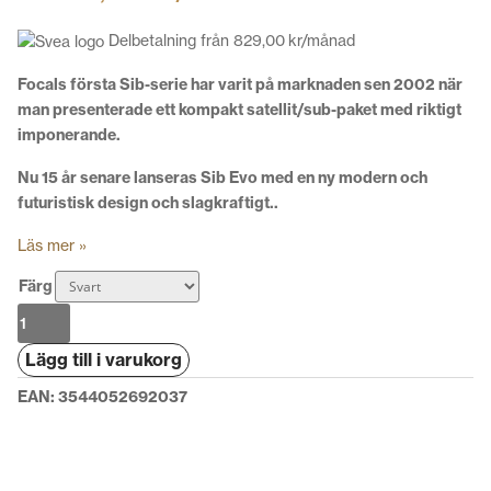
Delbetalning från
829,00
kr
/månad
Focals första Sib-serie har varit på marknaden sen 2002 när
man presenterade ett kompakt satellit/sub-paket med riktigt
imponerande.
Nu 15 år senare lanseras Sib Evo med en ny modern och
futuristisk design och slagkraftigt..
Läs mer »
Färg
Focal
Sib
Lägg till i varukorg
Evo
5.1.2
EAN:
3544052692037
Atmos
mängd