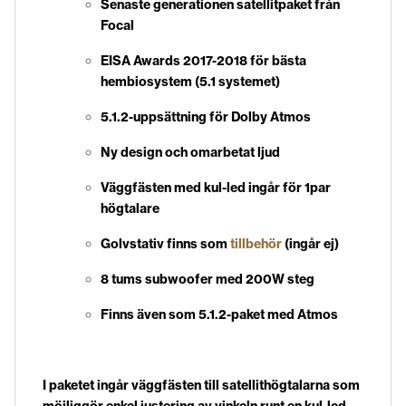
Senaste generationen satellitpaket från
Focal
EISA Awards 2017-2018 för bästa
hembiosystem (5.1 systemet)
5.1.2-uppsättning för Dolby Atmos
Ny design och omarbetat ljud
Väggfästen med kul-led ingår för 1par
högtalare
Golvstativ finns som
tillbehör
(ingår ej)
8 tums subwoofer med 200W steg
Finns även som 5.1.2-paket med Atmos
I paketet ingår väggfästen till satellithögtalarna som
möjliggör enkel justering av vinkeln runt en kul-led.