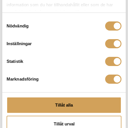
högtalare)
information som du har tillhandahållit eller som de har
samlat in när du har använt deras tjänster.
Bas:
5 tums polyflex
Samtyckesval
Känslighet:
90 db/1 watt
Nödvändig
Impedans:
6 Ohm
Inställningar
Frekvensomfång:
65 – 25.000 Hz (Atmos:
90 – 20.000 Hz)
Statistik
Subwooferns effekt:
200 watt
Mått:
Marknadsföring
Satelliter: 195 x 295 x 190 mm
Subwoofer: 282 x 305 x 299 mm
Tillåt alla
Vikt:
20 Kg
Garanti:
2 år
Tillåt urval