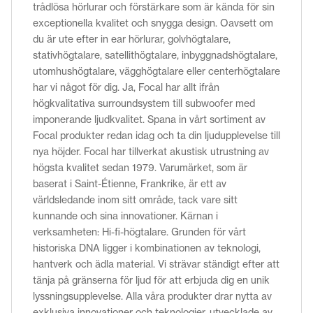
trådlösa hörlurar och förstärkare som är kända för sin
exceptionella kvalitet och snygga design. Oavsett om
du är ute efter in ear hörlurar, golvhögtalare,
stativhögtalare, satellithögtalare, inbyggnadshögtalare,
utomhushögtalare, vägghögtalare eller centerhögtalare
har vi något för dig. Ja, Focal har allt ifrån
högkvalitativa surroundsystem till subwoofer med
imponerande ljudkvalitet. Spana in vårt sortiment av
Focal produkter redan idag och ta din ljudupplevelse till
nya höjder. Focal har tillverkat akustisk utrustning av
högsta kvalitet sedan 1979. Varumärket, som är
baserat i Saint-Étienne, Frankrike, är ett av
världsledande inom sitt område, tack vare sitt
kunnande och sina innovationer. Kärnan i
verksamheten: Hi-fi-högtalare. Grunden för vårt
historiska DNA ligger i kombinationen av teknologi,
hantverk och ädla material. Vi strävar ständigt efter att
tänja på gränserna för ljud för att erbjuda dig en unik
lyssningsupplevelse. Alla våra produkter drar nytta av
exklusiva innovationer och teknologier, utvecklade av