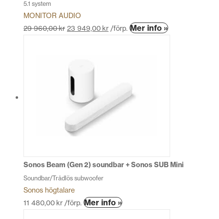
5.1 system
MONITOR AUDIO
Den
Mer info »
29 960,00
kr
23 949,00
kr
/förp.
här
produkten
har
flera
varianter.
De
olika
alternativen
kan
väljas
på
produktsidan
Sonos Beam (Gen 2) soundbar + Sonos SUB Mini
Soundbar/Trådlös subwoofer
Sonos högtalare
Den
Mer info »
11 480,00
kr
/förp.
här