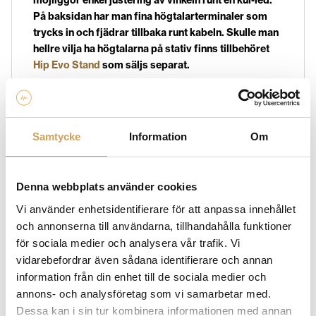
På baksidan har man fina högtalarterminaler som
trycks in och fjädrar tillbaka runt kabeln. Skulle man
hellre vilja ha högtalarna på stativ finns tillbehöret
Hip Evo Stand
som säljs separat.
Focal Cub Evo är subwoofern i Sib Evo-serien.
8
tums element med matchande 200W klass D-steg
byggd i ett stadigt MDF-kabinett.
Samtycke
Information
Om
EGENSKAPER
Denna webbplats använder cookies
Typ:
Atmos-paket
Vi använder enhetsidentifierare för att anpassa innehållet
och annonserna till användarna, tillhandahålla funktioner
Antal högtalare:
2 st Front (+2 Atmos), 1 st
för sociala medier och analysera vår trafik. Vi
Center, 2 st Surround, 1 st Subwoofer
vidarebefordrar även sådana identifierare och annan
information från din enhet till de sociala medier och
Diskant:
19 mm soft dome
annons- och analysföretag som vi samarbetar med.
Mellanregister:
4 tums fullregister (Atmos-
Dessa kan i sin tur kombinera informationen med annan