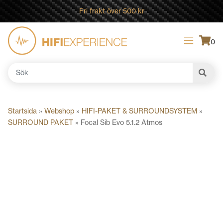
Fri frakt över 500 kr
0
Sök
efter:
Startsida
»
Webshop
»
HIFI-PAKET & SURROUNDSYSTEM
»
SURROUND PAKET
»
Focal Sib Evo 5.1.2 Atmos