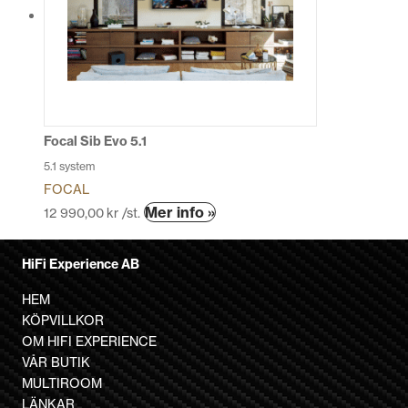
De
olika
alternativen
kan
väljas
på
produktsidan
Focal Sib Evo 5.1
5.1 system
FOCAL
Den
Mer info »
12 990,00
kr
/st.
här
produkten
HiFi Experience AB
har
flera
HEM
varianter.
KÖPVILLKOR
De
OM HIFI EXPERIENCE
olika
VÅR BUTIK
alternativen
MULTIROOM
kan
LÄNKAR