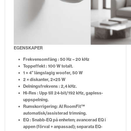
EGENSKAPER
Frekvensomfång : 50 Hz – 20 kHz
Toppeffekt : 100 W totalt.
1 × 4” långslagig woofer, 50 W
2 × diskanter, 2×25 W
Delningsfrekvens : 2,4 kHz.
Hi-Res : Upp till 24-bit/192 kHz, gapless-
uppspelning.
Rums­korrigering: AI RoomFit™
automatisk/assisterad trimning.
EQ : Snabb-EQ på enheten; avancerad EQ i
appen (förval + anpassad); separata EQ-