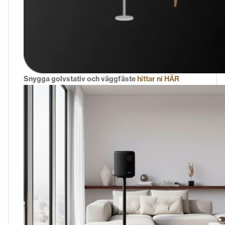
Snygga golvstativ och väggfäste
hittar ni HÄR