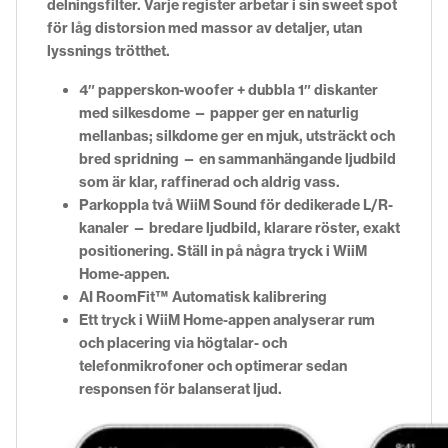
delningsfilter. Varje register arbetar i sin sweet spot
för låg distorsion med massor av detaljer, utan
lyssnings trötthet.
4″ papperskon-woofer + dubbla 1″ diskanter
med silkesdome — papper ger en naturlig
mellanbas; silkdome ger en mjuk, utsträckt och
bred spridning — en sammanhängande ljudbild
som är klar, raffinerad och aldrig vass.
Parkoppla två WiiM Sound för dedikerade L/R-
kanaler — bredare ljudbild, klarare röster, exakt
positionering. Ställ in på några tryck i WiiM
Home-appen.
AI RoomFit™ Automatisk kalibrering
Ett tryck i WiiM Home-appen analyserar rum
och placering via högtalar- och
telefonmikrofoner och optimerar sedan
responsen för balanserat ljud.