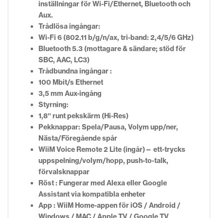
inställningar för Wi-Fi/Ethernet, Bluetooth och
Aux.
Trådlösa ingångar:
Wi-Fi 6 (802.11 b/g/n/ax, tri-band: 2,4/5/6 GHz)
Bluetooth 5.3 (mottagare & sändare; stöd för
SBC, AAC, LC3)
Trådbundna ingångar :
100 Mbit/s Ethernet
3,5 mm Aux-ingång
Styrning:
1,8″ runt pekskärm (Hi-Res)
Pekknappar: Spela/Pausa, Volym upp/ner,
Nästa/Föregående spår
WiiM Voice Remote 2 Lite (ingår)— ett-trycks
uppspelning/volym/hopp, push-to-talk,
förvalsknappar
Röst : Fungerar med Alexa eller Google
Assistant via kompatibla enheter
App : WiiM Home-appen för iOS / Android /
Windows / MAC / Apple TV / Google TV