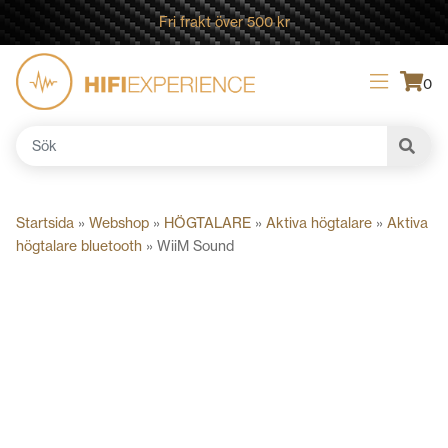
Fri frakt över 500 kr
0
Sök
efter:
Startsida
»
Webshop
»
HÖGTALARE
»
Aktiva högtalare
»
Aktiva
högtalare bluetooth
»
WiiM Sound