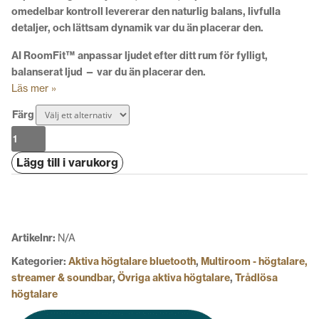
omedelbar kontroll levererar den
naturlig balans, livfulla
detaljer,
och
lättsam dynamik
var du än placerar den.
AI RoomFit™ anpassar ljudet efter ditt rum för fylligt,
balanserat ljud — var du än placerar den.
Läs mer »
Färg
WiiM
Sound
Lägg till i varukorg
mängd
Artikelnr:
N/A
Kategorier:
Aktiva högtalare bluetooth
,
Multiroom - högtalare,
streamer & soundbar
,
Övriga aktiva högtalare
,
Trådlösa
högtalare