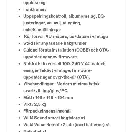
upplösning
Funktioner:
Uppspelningskontroll, albumomslag, EQ-
justeringar, val av ljudingång,
enhetsinställningar
Kö, förval, VU-mätare, tid/datum i viloläge
Stöd för anpassade bakgrunder
Guidad första installation (OOBE) och OTA-
uppdateringar av firmware
Nätdrift: Universell 100–240 V AC-nätdel;
energieffektivt viloläge; firmware-
uppdateringar over-the-air (OTA).
Ytbehandlingar : Modern minimalistisk,
svart/vit, tyg/glas/PC.
Mått : 146 × 146 × 194 mm
Vikt : 2,5 kg
Förpackningens innehåll
WiiM Sound smart högtalare ×1
WiiM Voice Remote 2 Lite (med batterier) ×1
Nätkabel ×1