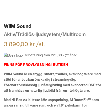
WiiM Sound
Aktiv/Trådlös-ljudsystem/Multiroom
3 890,00
kr
/st.
Delbetalning från
224,00
kr
/månad
FINNS FÖR PROVLYSSNING I BUTIKEN
WiiM Sound är en snygg, smart, trådlös, aktiv högtalare med
stöd för allt du kan önska dig i streamingväg.
Förenar
förstklassig ljudåtergivning
med
avancerad DSP
för
att framhäva en naturlig ljudbild från en lite högtalare.
Med
Hi-Res 24-bit/192 kHz
uppspelning,
AI RoomFit™
som
anpassar sig till varje rum, och en
1,8″ pekskärm
för