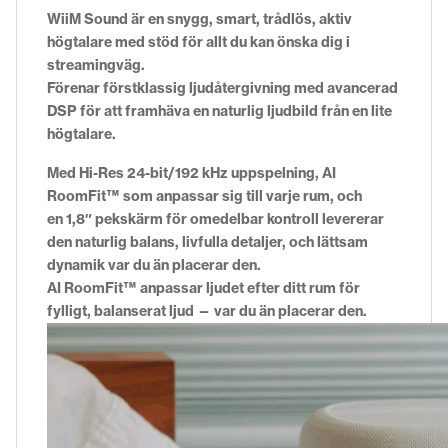
WiiM Sound är en snygg, smart, trådlös, aktiv
högtalare med stöd för allt du kan önska dig i
streamingväg.
Förenar
förstklassig ljudåtergivning
med
avancerad
DSP
för att framhäva en naturlig ljudbild från en lite
högtalare.
Med
Hi-Res 24-bit/192 kHz
uppspelning,
AI
RoomFit™
som anpassar sig till varje rum, och
en
1,8″ pekskärm
för omedelbar kontroll levererar
den
naturlig balans, livfulla detaljer,
och
lättsam
dynamik
var du än placerar den.
AI RoomFit™ anpassar ljudet efter ditt rum för
fylligt, balanserat ljud — var du än placerar den.