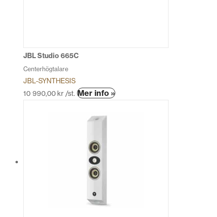
JBL Studio 665C
Centerhögtalare
JBL-SYNTHESIS
Den
Mer info »
10 990,00
kr
/st.
här
produkten
har
flera
varianter.
De
olika
alternativen
kan
väljas
på