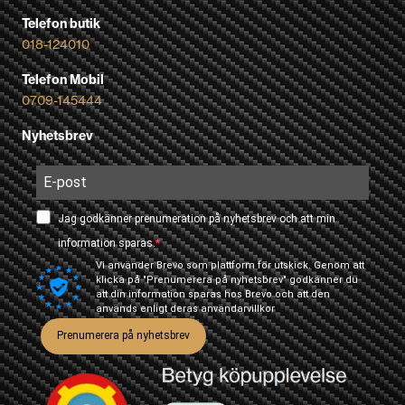
Telefon butik
018-124010
Telefon Mobil
0709-145444
Nyhetsbrev
Jag godkänner prenumeration på nyhetsbrev och att min
information sparas.
Vi använder Brevo som plattform för utskick. Genom att
klicka på "Prenumerera på nyhetsbrev" godkänner du
att din information sparas hos Brevo och att den
används enligt deras
användarvillkor
Prenumerera på nyhetsbrev