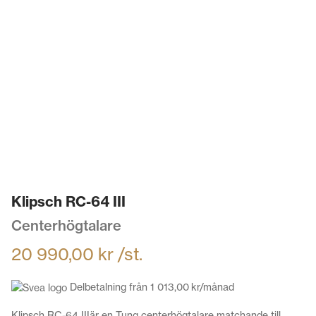
Klipsch RC-64 III
Centerhögtalare
20 990,00
kr
/st.
Delbetalning från
1 013,00
kr
/månad
Klipsch RC-64 IIIär en Tung centerhögtalare matchande till