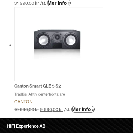
Den
Mer info »
31 990,00
kr
/st.
här
produkten
har
flera
varianter.
De
olika
alternativen
kan
väljas
på
produktsidan
Canton Smart GLE 5 S2
Trådlös, Aktiv centerhögtalare
CANTON
Den
Mer info »
10 990,00
kr
9 990,00
kr
/st.
här
produkten
HiFi Experience AB
har