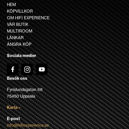
flera
HEM
varianter.
KÖPVILLKOR
De
OM HIFI EXPERIENCE
olika
VÅR BUTIK
alternativen
MULTIROOM
kan
LÄNKAR
väljas
ÅNGRA KÖP
på
Sociala medier
produktsidan
Besök oss
Fyrislundsgatan 68
75450 Uppsala
Karta »
E-post
info@hifiexperience.se