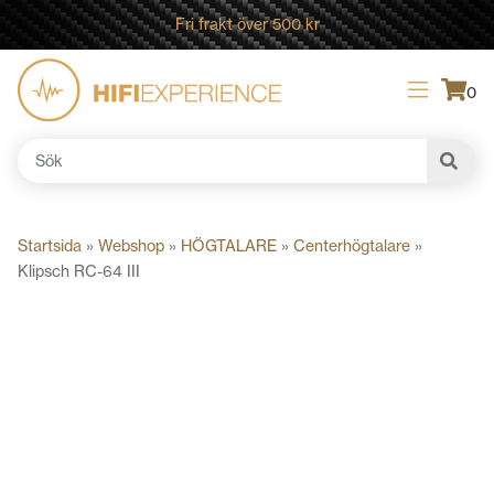
Fri frakt över 500 kr
0
Sök
efter:
Startsida
»
Webshop
»
HÖGTALARE
»
Centerhögtalare
»
Klipsch RC-64 III