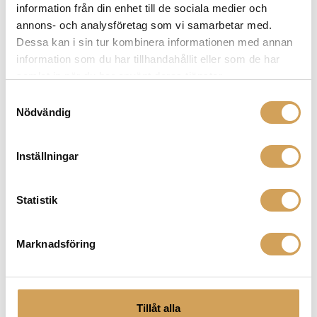
information från din enhet till de sociala medier och
Center
annons- och analysföretag som vi samarbetar med.
Dessa kan i sin tur kombinera informationen med annan
information som du har tillhandahållit eller som de har
Diskant:
samlat in när du har använt deras tjänster.
1 st 1.75 tum
Samtyckesval
Nödvändig
Mellanregister:
Inställningar
4 st 6.5 tum
Statistik
Känslighet:
99 dB/1 watt
Marknadsföring
Impedans:
8 ohm
Tillåt alla