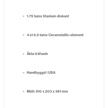
1.75 tums titanium diskant
4 st 6.5 tums Cerametallic-element
Äkta träfanér
Handbyggd i USA
Mått: 910 x 203 x 381 mm