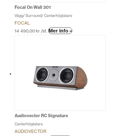
produktsidan
Focal On Wall 301
Vägg/ Surround/ Centerhögtalare
FOCAL
Den
Mer info »
14 490,00
kr
/st.
här
produkten
har
flera
varianter.
De
olika
alternativen
kan
väljas
på
produktsidan
Audiovector RC Signature
Centerhögtalare
AUDIOVECTOR