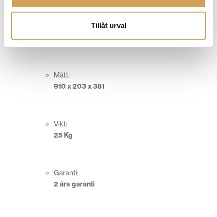
Tillåt urval
Frekvensomfång:
57 – 24.000 Hz
Mått:
910 x 203 x 381
Vikt:
25 Kg
Garanti:
2 års garanti