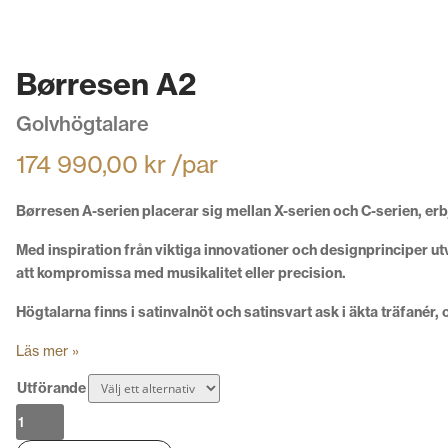
Børresen A2
Golvhögtalare
174 990,00
kr
/par
Børresen A-serien placerar sig mellan X-serien och C-serien, er
Med inspiration från viktiga innovationer och designprinciper ut
att kompromissa med musikalitet eller precision.
Högtalarna finns i satinvalnöt och satinsvart ask i äkta träfané
Läs mer »
Utförande
Børresen
A2