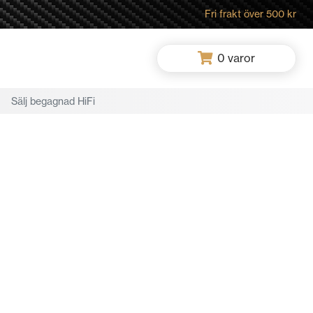
Fri frakt över 500 kr
0
varor
Sälj begagnad HiFi