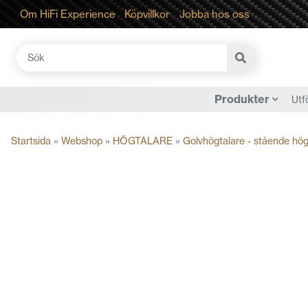
Om HiFi Experience
Köpvillkor
Jobba hos oss
Sök
efter:
Produkter
Utf
Startsida
»
Webshop
»
HÖGTALARE
»
Golvhögtalare - stående hög