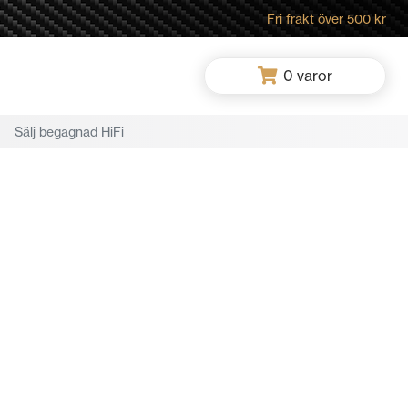
Fri frakt över 500 kr
0
varor
Sälj begagnad HiFi