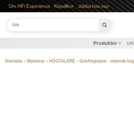
Om HiFi Experience
Köpvillkor
Jobba hos oss
Sök
efter:
Produkter
Utf
Startsida
»
Webshop
»
HÖGTALARE
»
Golvhögtalare - stående hög