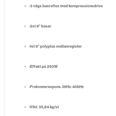
-3 vägs basreflex med kompressionsdrive
-2st 8” basar
-1st 6” polyplas mellanregister
-Effekt på 250W
-Frekvensrespons 36Hz-40kHz
-Vikt: 35,84 kg/st