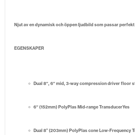
Njut av en dynamisk och öppen ljudbild som passar perfekt t
EGENSKAPER
Dual 8″, 6″ mid, 3-way compression driver floor 
6″ (152mm) PolyPlas Mid-range Transducer
Yes
Dual 8” (203mm) PolyPlas cone Low-Frequency T