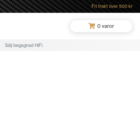
Fri frakt över 500 kr
0
varor
Sälj begagnad HiFi