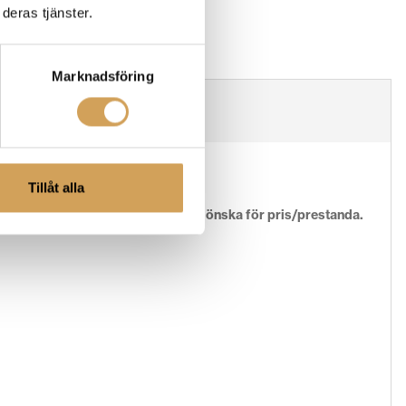
deras tjänster.
Marknadsföring
Tillåt alla
BL Studio 6-serien är allt man kan önska för pris/prestanda.