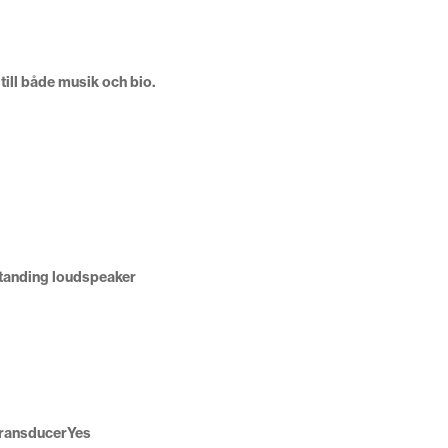
ill både musik och bio.
standing loudspeaker
ransducer
Yes