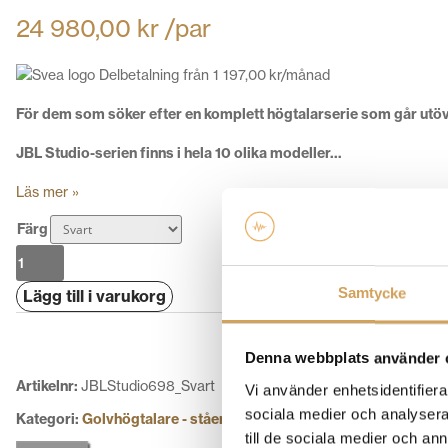
24 980,00
kr
/par
Delbetalning från
1 197,00
kr
/månad
För dem som söker efter en komplett högtalarserie som går utöve
JBL Studio-serien finns i hela 10 olika modeller…
Läs mer »
Färg
JBL
Studio
Samtycke
Lägg till i varukorg
698
mängd
Denna webbplats använder 
Artikelnr:
JBLStudio698_Svart
Vi använder enhetsidentifierar
sociala medier och analysera 
Kategori:
Golvhögtalare - stående högtalare
till de sociala medier och a