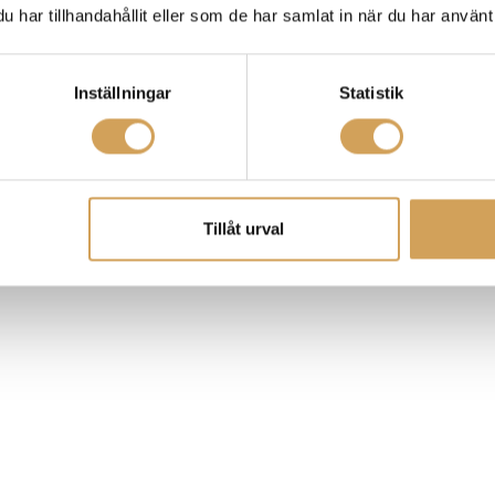
har tillhandahållit eller som de har samlat in när du har använt 
Inställningar
Statistik
Tillåt urval
töver vad de någonsin har hört behöver inte leta längre, den nya J