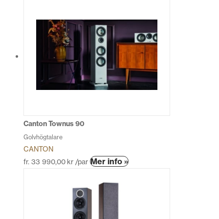
Canton Townus 90
Golvhögtalare
CANTON
Den
Mer info »
fr.
33 990,00
kr
/par
här
produkten
har
flera
varianter.