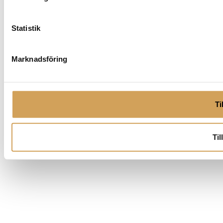
Statistik
Marknadsföring
Ti
Til