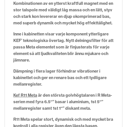
Kombinationen av en ytterst kraftfull magnet med en
stor talspole med väldigt låg
massa och en lätt, styv
och stark kon levererar en djup okomprimerad bas,
med superb dynamik och mycket hög effekttålighet.
Inne i kabinetten visar varje komponent ytterligare
KEF’ teknologiska övertag. Nytt delningsfilter för att
passa Meta elementet som
är finjusterats för varje
element så att ljudkvaliteten blir ännu mjukare och
jämnare.
Dämpning i flera lager förhindrar vibrationer i
kabinettet och ger en renare bas och ett tydligare
mellanregister.
Kef R11 Meta
är den största golvhögtalaren i R Meta-
serien med fyra
6.5″” basar i aluminium, 1st 5″”
mellanregister samt 1st 1″” diskant meta.
R11 Meta spelar stort, dynamisk och med mycket bra
kontroll i alla register även den lägsta basen.