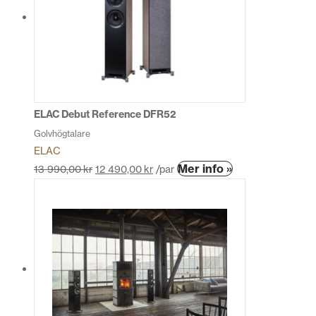
De
olika
alternativen
kan
väljas
på
produktsidan
ELAC Debut Reference DFR52
Golvhögtalare
ELAC
Den
Mer info »
13 990,00
kr
12 490,00
kr
/par
här
produkten
har
flera
varianter.
De
olika
alternativen
kan