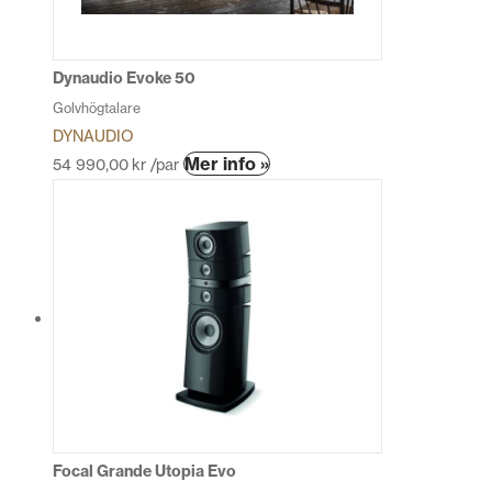
väljas
på
produktsidan
Dynaudio Evoke 50
Golvhögtalare
DYNAUDIO
Den
Mer info »
54 990,00
kr
/par
här
produkten
har
flera
varianter.
De
olika
alternativen
kan
väljas
på
produktsidan
Focal Grande Utopia Evo