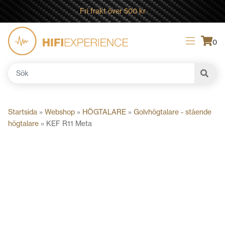
Fri frakt över 500 kr
0
Sök
efter:
Startsida
»
Webshop
»
HÖGTALARE
»
Golvhögtalare - stående
högtalare
»
KEF R11 Meta