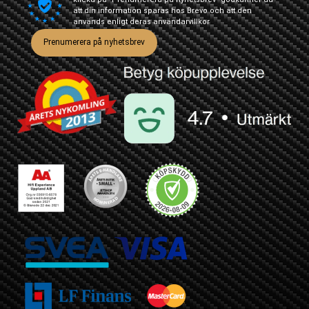
att din information sparas hos Brevo och att den
används enligt deras
användarvillkor
Prenumerera på nyhetsbrev