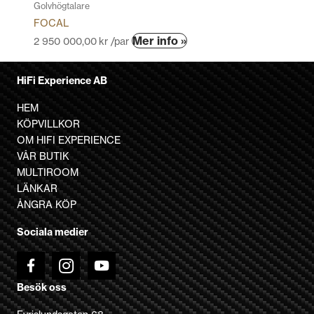
Golvhögtalare
FOCAL
Den
Mer info »
2 950 000,00
kr
/par
här
produkten
HiFi Experience AB
har
flera
HEM
varianter.
KÖPVILLKOR
De
OM HIFI EXPERIENCE
olika
VÅR BUTIK
alternativen
MULTIROOM
kan
LÄNKAR
väljas
ÅNGRA KÖP
på
Sociala medier
produktsidan
Besök oss