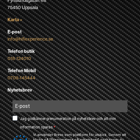
Fyrislundsgatan 68
75450 Uppsala
Karta »
E-post
info@hifiexperience.se
Telefon butik
018-124010
Telefon Mobil
0709-145444
Nyhetsbrev
Jag godkänner prenumeration på nyhetsbrev och att min
information sparas.
Vi använder Brevo som plattform för utskick. Genom att
klicka på "Prenumerera på nyhetsbrev" godkänner du