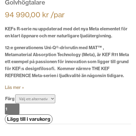
Golvhögtalare
94 990,00
kr
/par
KEFs R-serie nu uppdaterad med det nya Meta elementet för
en klart öppnare och mer naturligare ljudåtergivning.
12:e generationens Uni-Q®-drivrutin med MAT™ ,
Metamaterial Absorption Technology (Meta), är KEF R11 Meta
ett exempel på passionen för innovation som ligger till grund
för KEF:s designfilosofi.
Kommer närmre THE KEF
REFERENCE Meta-serien i ljudkvalité än någonsin tidigare.
Läs mer »
Färg
KEF
R11
Lägg till i varukorg
Meta
mängd