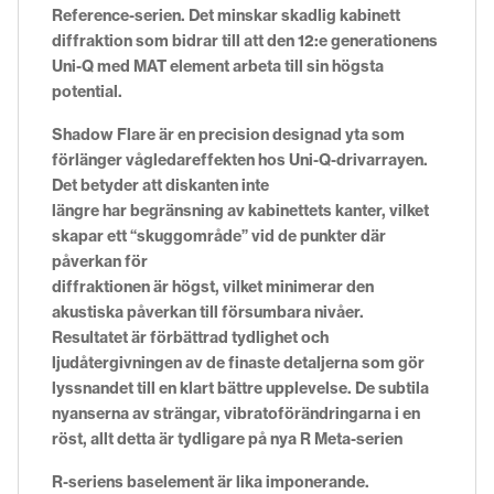
Reference-serien. Det minskar skadlig kabinett
diffraktion som bidrar till att
den 12:e generationens
Uni-Q med MAT element arbeta till sin högsta
potential.
Shadow Flare är en precision
designad yta som
förlänger vågledareffekten hos Uni-Q-drivarrayen.
Det betyder att diskanten inte
längre har begränsning av kabinettets kanter, vilket
skapar ett “skuggområde” vid de punkter där
påverkan för
diffraktionen är högst, vilket minimerar den
akustiska påverkan till försumbara nivåer.
Resultatet är förbättrad tydlighet och
ljudåtergivningen av de finaste detaljerna som gör
lyssnandet till en klart bättre upplevelse. De subtila
nyanserna av
strängar, vibratoförändringarna i en
röst, allt detta är tydligare på nya R Meta-serien
R-seriens baselement är lika imponerande.