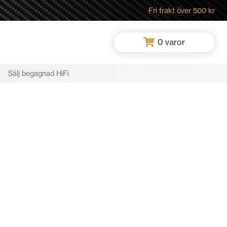
Fri frakt över 500 kr
0
varor
Sälj begagnad HiFi