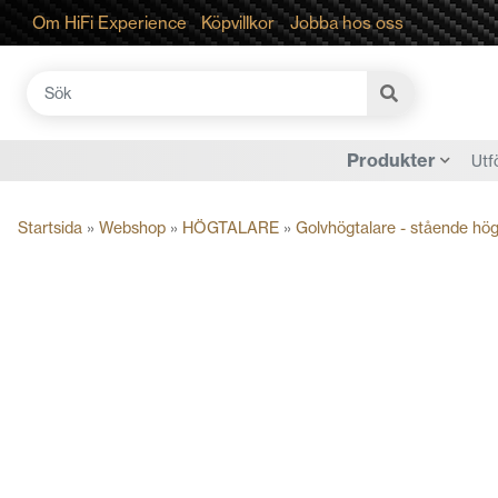
Om HiFi Experience
Köpvillkor
Jobba hos oss
Sök
efter:
Produkter
Utf
Startsida
»
Webshop
»
HÖGTALARE
»
Golvhögtalare - stående hög