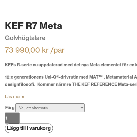
KEF R7 Meta
Golvhögtalare
73 990,00
kr
/par
KEFs R-serie nu uppdaterad med det nya Meta elementet för en kl
12:e generationens Uni-Q®-drivrutin med MAT™ , Metamaterial Ab
designfilosofi.
Kommer närmre THE KEF REFERENCE Meta-serien i
Läs mer »
Färg
KEF
R7
Lägg till i varukorg
Meta
mängd