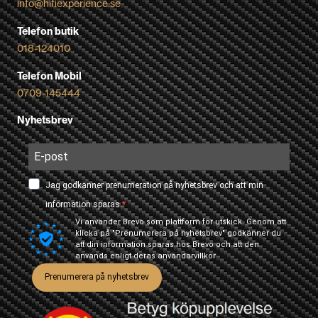
info@hifiexperience.se
Telefon butik
018-124010
Telefon Mobil
0709-145444
Nyhetsbrev
Jag godkänner prenumeration på nyhetsbrev och att min
information sparas.
Vi använder Brevo som plattform för utskick. Genom att
klicka på "Prenumerera på nyhetsbrev" godkänner du
att din information sparas hos Brevo och att den
används enligt deras
användarvillkor
Prenumerera på nyhetsbrev