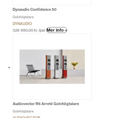
på
produktsidan
Dynaudio Confidence 50
Golvhögtalare
DYNAUDIO
Den
Mer info »
329 990,00
kr
/par
här
produkten
har
flera
varianter.
De
olika
alternativen
kan
väljas
på
produktsidan
Audiovector R6 Arreté Golvhögtalare
Golvhögtalare
AUDIOVECTOR