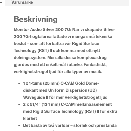
Varumärke
Beskrivning
Monitor Audio Silver 200 7G: När vi skapade Silver
200 7G-högtalarna fattade vi många små tekniska
beslut – som att förbättra vår Rigid Surface
Technology (RST) II och komma med ett nytt
delningssystem. Men alla dessa komplexa drag
gjordes med ett enkelt mål i åtanke. Fantastiskt,
verklighetstroget ljud för alla typer av musik.
1 x 1-tums (25 mm) C-CAM Gold Dome-
diskant med Uniform Dispersion (UD)
Waveguide II för mer verklighetstroget ljud
2 x 51/4″ (134 mm) C-CAM mellanbaselement
med Rigid Surface Technology (RST) II för extra
klarhet
Det bästa av två världar – storlek och prestanda