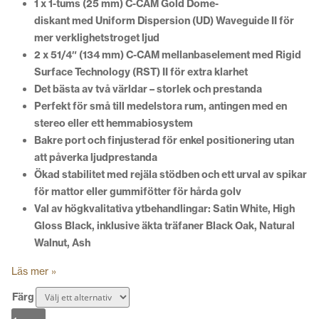
1 x 1-tums (25 mm) C-CAM Gold Dome-
diskant med Uniform Dispersion (UD) Waveguide II för
mer verklighetstroget ljud
2 x 51/4″ (134 mm) C-CAM mellanbaselement med Rigid
Surface Technology (RST) II för extra klarhet
Det bästa av två världar – storlek och prestanda
Perfekt för små till medelstora rum, antingen med en
stereo eller ett hemmabiosystem
Bakre port och finjusterad för enkel positionering utan
att påverka ljudprestanda
Ökad stabilitet med rejäla stödben och ett urval av spikar
för mattor eller gummifötter för hårda golv
Val av högkvalitativa ytbehandlingar: Satin White, High
Gloss Black, inklusive äkta träfaner Black Oak, Natural
Walnut, Ash
Läs mer »
Färg
Monitor