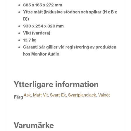
885 x 165 x 272 mm
Yttre mått (inklusive stödben och spikar (H x B x
D))
930 x 254 x 329 mm
Vikt (vardera)
13,7 kg
Garanti 5år gäller vid registrering av produkten
hos Monitor Audio
Ytterligare information
Ask
,
Matt Vit
,
Svart Ek
,
Svartpianolack
,
Valnöt
Färg
Varumärke