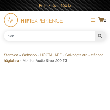
Fri frakt över 500 kr
0
Sök
efter:
Startsida
»
Webshop
»
HÖGTALARE
»
Golvhögtalare - stående
högtalare
»
Monitor Audio Silver 200 7G