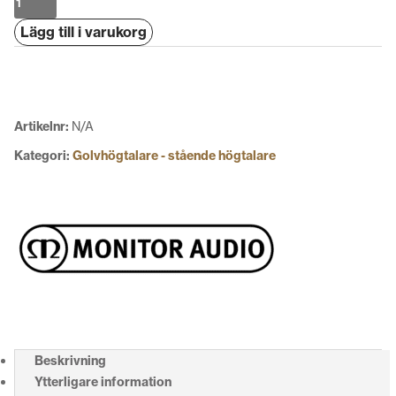
Audio
Lägg till i varukorg
Silver
200
7G
mängd
Artikelnr:
N/A
Kategori:
Golvhögtalare - stående högtalare
Beskrivning
Ytterligare information