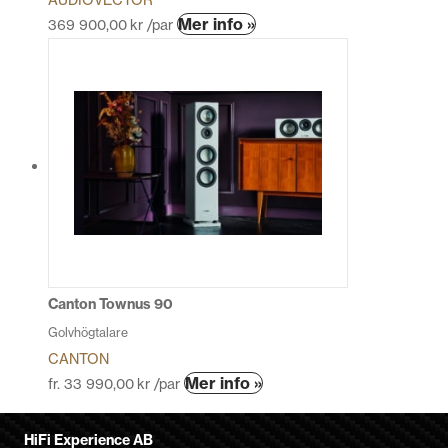
Den
Mer info »
369 900,00
kr
/par
här
produkten
har
flera
varianter.
De
olika
alternativen
kan
väljas
på
produktsidan
Canton Townus 90
Golvhögtalare
CANTON
Den
Mer info »
fr.
33 990,00
kr
/par
här
produkten
HiFi Experience AB