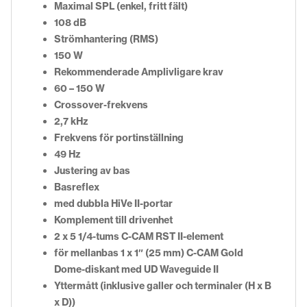
Maximal SPL (enkel, fritt fält)
108 dB
Strömhantering (RMS)
150 W
Rekommenderade Amplivligare krav
60 – 150 W
Crossover-frekvens
2,7 kHz
Frekvens för portinställning
49 Hz
Justering av bas
Basreflex
med dubbla HiVe II-portar
Komplement till drivenhet
2 x 5 1/4-tums C-CAM RST II-element
för mellanbas 1 x 1″ (25 mm) C-CAM Gold
Dome-diskant med UD Waveguide II
Yttermått (inklusive galler och terminaler (H x B
x D))