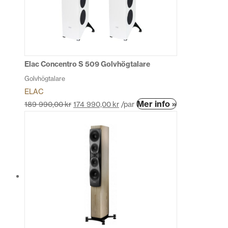
Elac Concentro S 509 Golvhögtalare
Golvhögtalare
ELAC
Den
Mer info »
189 990,00
kr
174 990,00
kr
/par
här
produkten
har
flera
varianter.
De
olika
alternativen
kan
väljas