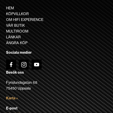
har
flera
HEM
varianter.
KÖPVILLKOR
De
OM HIFI EXPERIENCE
olika
VÅR BUTIK
alternativen
MULTIROOM
kan
LÄNKAR
väljas
ÅNGRA KÖP
på
Sociala medier
produktsidan
Besök oss
Fyrislundsgatan 68
75450 Uppsala
Karta »
E-post