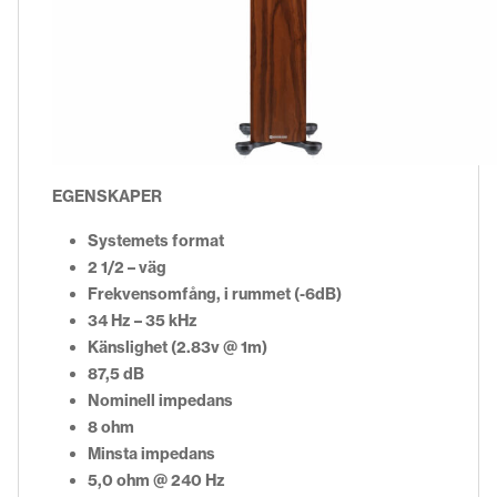
EGENSKAPER
Systemets format
2 1/2 – väg
Frekvensomfång, i rummet (-6dB)
34 Hz – 35 kHz
Känslighet (2.83v @ 1m)
87,5 dB
Nominell impedans
8 ohm
Minsta impedans
5,0 ohm @ 240 Hz