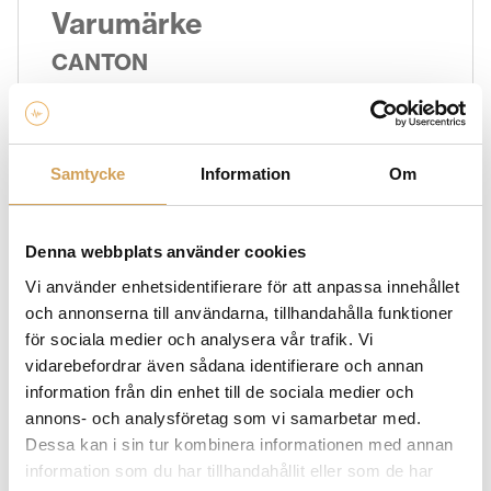
Varumärke
CANTON
Canton är ett tyskt högtalarvarumärke som grundades
på 1970-talet och har fokus på teknisk precision och
ingenjörsdriven ljudåtergivning. Cantons högtalare
kännetecknas av en klar, kontrollerad och dynamisk
Samtycke
Information
Om
ljudkaraktär med tydlig återgivning över hela
frekvensregistret.
Cantons sortiment av högtalare
omfattar modeller som golvhögtalare, stativhögtalare,
Denna webbplats använder cookies
centerhögtalare och subwoofers. Högtalarna används
Vi använder enhetsidentifierare för att anpassa innehållet
ofta i stereoanläggningar och hemmabiosystem där
och annonserna till användarna, tillhandahålla funktioner
tydlighet, effekt och kontroll är viktiga egenskaper.
för sociala medier och analysera vår trafik. Vi
Deras produkter är framtagna med noggrannhet och
vidarebefordrar även sådana identifierare och annan
expertis för att ge en engagerande ljudupplevelse
information från din enhet till de sociala medier och
oavsett musikgenre eller användningsområde.
Vid val
annons- och analysföretag som vi samarbetar med.
av Canton-högtalare är det viktigt att ta hänsyn till
Dessa kan i sin tur kombinera informationen med annan
rummets storlek, önskad ljudnivå och matchning med
information som du har tillhandahållit eller som de har
förstärkare för att få en balanserad och kontrollerad