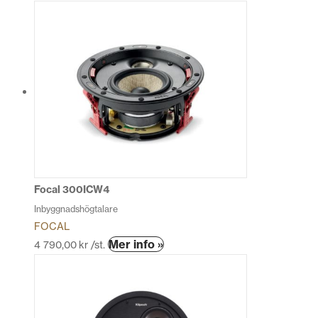
här
produkten
har
flera
varianter.
De
olika
alternativen
kan
väljas
på
produktsidan
Focal 300ICW4
Inbyggnadshögtalare
FOCAL
Mer info »
4 790,00
kr
/st.