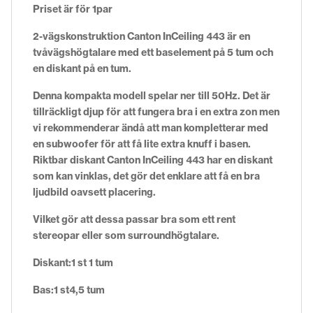
Priset är för 1par
2-vägskonstruktion Canton InCeiling 443 är en
tvåvägshögtalare med ett baselement på 5 tum och
en diskant på en tum.
Denna kompakta modell spelar ner till 50Hz. Det är
tillräckligt djup för att fungera bra i en extra zon men
vi rekommenderar ändå att man kompletterar med
en subwoofer för att få lite extra knuff i basen.
Riktbar diskant Canton InCeiling 443 har en diskant
som kan vinklas, det gör det enklare att få en bra
ljudbild oavsett placering.
Vilket gör att dessa passar bra som ett rent
stereopar eller som surroundhögtalare.
Diskant:1 st 1 tum
Bas:1 st4,5 tum