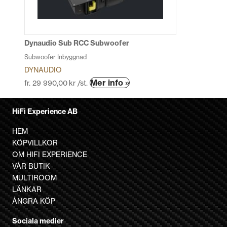
kan
väljas
på
produktsidan
Dynaudio Sub RCC Subwoofer
Subwoofer Inbyggnad
DYNAUDIO
Den
Mer info »
fr.
29 990,00
kr
/st.
här
produkten
HiFi Experience AB
har
flera
HEM
varianter.
KÖPVILLKOR
De
OM HIFI EXPERIENCE
olika
VÅR BUTIK
alternativen
MULTIROOM
kan
LÄNKAR
väljas
ÅNGRA KÖP
på
Sociala medier
produktsidan