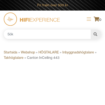
Fri frakt över 500 kr
0
Sök
efter:
Startsida
»
Webshop
»
HÖGTALARE
»
Inbyggnadshögtalare
»
Takhögtalare
»
Canton InCeiling 443