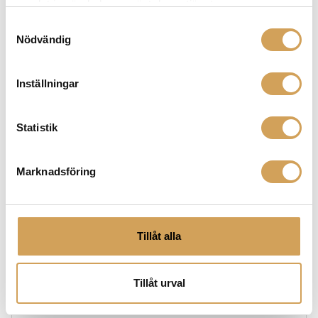
samlat in när du har använt deras tjänster.
återgivning.
Oavsett om du bygger ett komplett
hemmabiosystem eller en dedikerad
Samtyckesval
musiklyssningsmiljö, har
vi
Canton högtalare som
Nödvändig
passar dina behov och preferenser. Scrolla ned för att
ta del av vårt sortiment av Canton produkter!
Kontakta
Inställningar
oss gärna i butiken eller
på mail
för mer info och priser.
Statistik
Marknadsföring
Tillåt alla
Tillåt urval