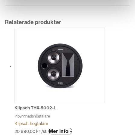
Relaterade produkter
Klipsch THX-5002-L
Inbyggnadshögtalare
Klipsch högtalare
Den
Mer info »
20 990,00
kr
/st.