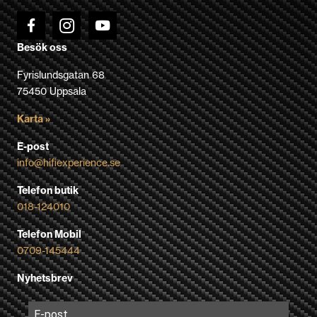
Besök oss
Fyrislundsgatan 68
75450 Uppsala
Karta »
E-post
info@hifiexperience.se
Telefon butik
018-124010
Telefon Mobil
0709-145444
Nyhetsbrev