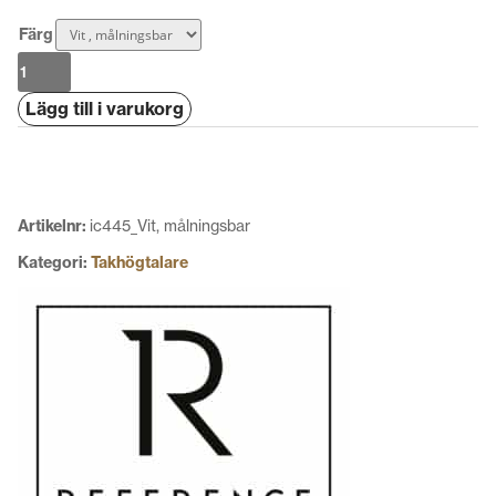
Färg
Canton
InCeiling
Lägg till i varukorg
443
mängd
Artikelnr:
ic445_Vit, målningsbar
Kategori:
Takhögtalare