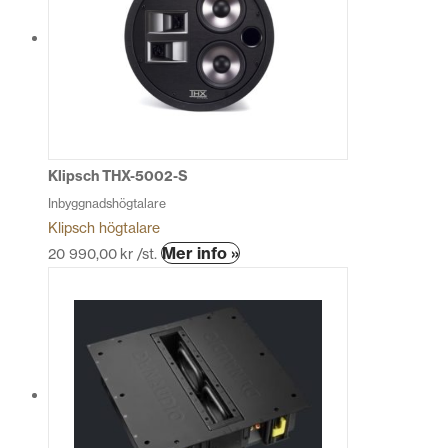
Klipsch THX-5002-S
Inbyggnadshögtalare
Klipsch högtalare
Den
Mer info »
20 990,00
kr
/st.
här
produkten
har
flera
varianter.
De
olika
alternativen