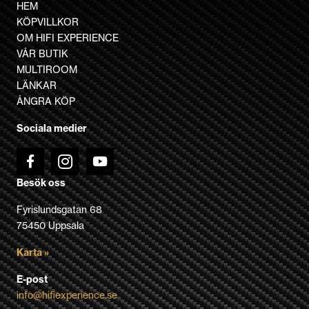
flera
HEM
varianter.
KÖPVILLKOR
De
OM HIFI EXPERIENCE
olika
VÅR BUTIK
alternativen
MULTIROOM
kan
LÄNKAR
väljas
ÅNGRA KÖP
på
Sociala medier
produktsidan
Besök oss
Fyrislundsgatan 68
75450 Uppsala
Karta »
E-post
info@hifiexperience.se