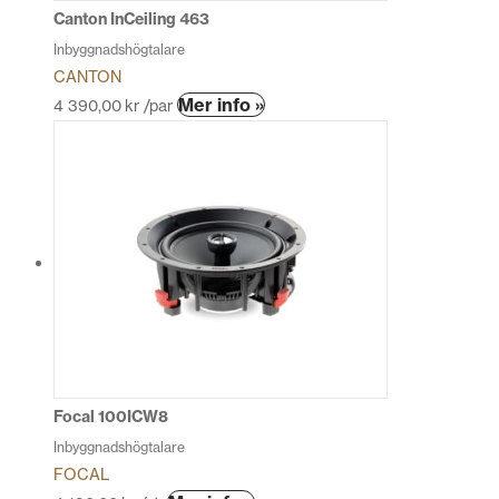
produktsidan
Canton InCeiling 463
Inbyggnadshögtalare
CANTON
Den
Mer info »
4 390,00
kr
/par
här
produkten
har
flera
varianter.
De
olika
alternativen
kan
väljas
på
produktsidan
Focal 100ICW8
Inbyggnadshögtalare
FOCAL