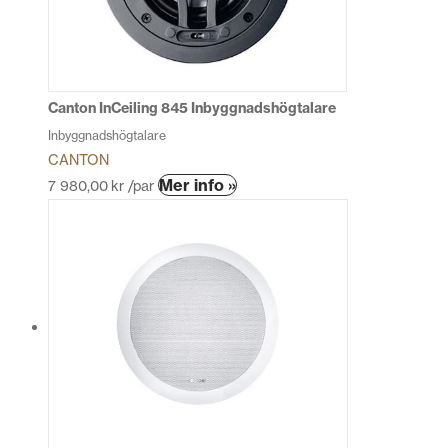
Canton InCeiling 845 Inbyggnadshögtalare
Inbyggnadshögtalare
CANTON
Den
Mer info »
7 980,00
kr
/par
här
produkten
har
flera
varianter.
De
olika
alternativen
kan
väljas
på