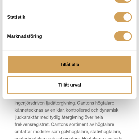
Ytterligare information
Statistik
Vikt
2,0 kg
Vit , målningsbar
Marknadsföring
Färg
Tillåt alla
Varumärke
CANTON
Tillåt urval
Canton är ett tyskt högtalarvarumärke som grundades
på 1970-talet och har fokus på teknisk precision och
ingenjörsdriven ljudåtergivning. Cantons högtalare
kännetecknas av en klar, kontrollerad och dynamisk
ljudkaraktär med tydlig återgivning över hela
frekvensregistret.
Cantons sortiment av högtalare
omfattar modeller som golvhögtalare, stativhögtalare,
centerhögtalare och subwoofers. Högtalarna används