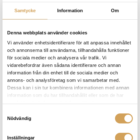
Samtycke
Information
Om
Installationsdjup 9 cm
Denna webbplats använder cookies
Vi använder enhetsidentifierare för att anpassa innehållet
Vikt 1,9 kg
och annonserna till användarna, tillhandahålla funktioner
för sociala medier och analysera vår trafik. Vi
vidarebefordrar även sådana identifierare och annan
Tillgängliga tillbehör CFB 650
information från din enhet till de sociala medier och
annons- och analysföretag som vi samarbetar med.
Dessa kan i sin tur kombinera informationen med annan
Speciella finesser: Diskantnivåanpassning Single
information som du har tillhandahållit eller som de har
Stereo System
samlat in när du har använt deras tjänster.
Samtyckesval
Nödvändig
Guldpläterade klämkontakter
Inställningar