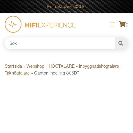
Fri frakt över 500 kr
0
Sök
efter:
Startsida
»
Webshop
»
HÖGTALARE
»
Inbyggnadshögtalare
»
Takhögtalare
»
Canton inceiling 865DT