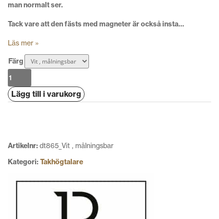
man normalt ser.
Tack vare att den fästs med magneter är också insta…
Läs mer »
Färg
Canton
inceiling
Lägg till i varukorg
865DT
mängd
Artikelnr:
dt865_Vit , målningsbar
Kategori:
Takhögtalare