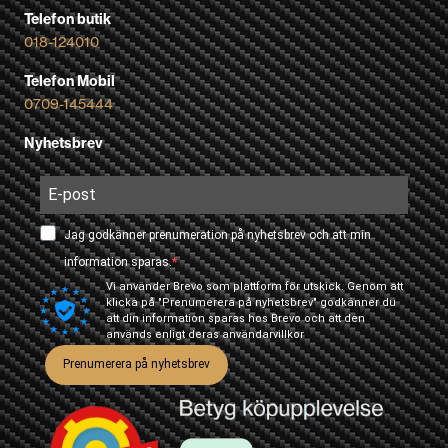
Telefon butik
018-124010
Telefon Mobil
0709-145444
Nyhetsbrev
Jag godkänner prenumeration på nyhetsbrev och att min
information sparas.
Vi använder Brevo som plattform för utskick. Genom att
klicka på "Prenumerera på nyhetsbrev" godkänner du
att din information sparas hos Brevo och att den
används enligt deras
användarvillkor
Prenumerera på nyhetsbrev