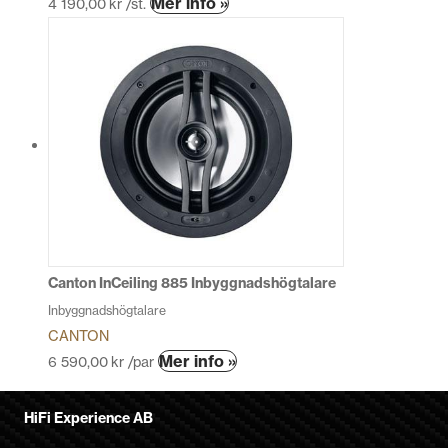
Mer info »
4 190,00
kr
/st.
Canton InCeiling 885 Inbyggnadshögtalare
Inbyggnadshögtalare
CANTON
Den
Mer info »
6 590,00
kr
/par
här
produkten
HiFi Experience AB
har