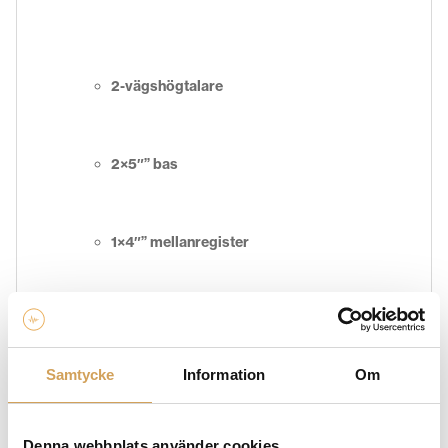
2-vägshögtalare
2×5″” bas
1×4″” mellanregister
1×1″” diskant
Samtycke
Information
Om
Nominal impedance: 8ohm
Denna webbplats använder cookies