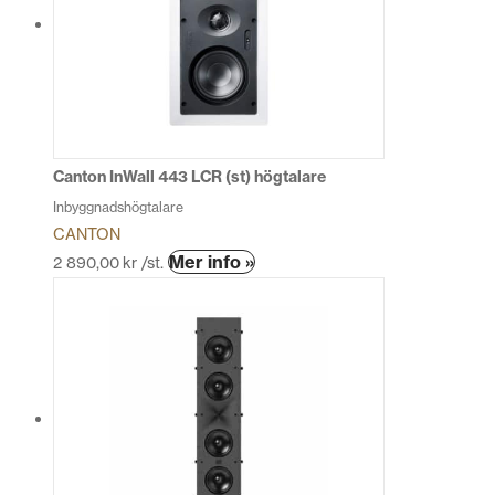
Canton InWall 443 LCR (st) högtalare
Inbyggnadshögtalare
CANTON
Den
Mer info »
2 890,00
kr
/st.
här
produkten
har
flera
varianter.
De
olika
alternativen
kan