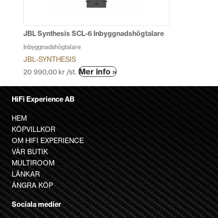
väljas
på
produktsidan
JBL Synthesis SCL-6 Inbyggnadshögtalare
Inbyggnadshögtalare
JBL-SYNTHESIS
Den
Mer info »
20 990,00
kr
/st.
här
produkten
HiFi Experience AB
har
flera
HEM
varianter.
KÖPVILLKOR
De
OM HIFI EXPERIENCE
olika
VÅR BUTIK
alternativen
MULTIROOM
kan
LÄNKAR
väljas
ÅNGRA KÖP
på
Sociala medier
produktsidan