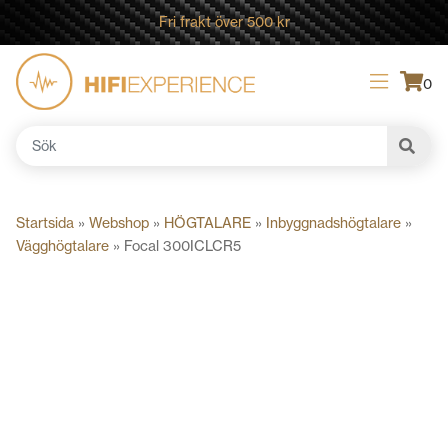
Fri frakt över 500 kr
0
Sök
efter:
Startsida
»
Webshop
»
HÖGTALARE
»
Inbyggnadshögtalare
»
Vägghögtalare
»
Focal 300ICLCR5