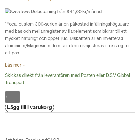
Delbetalning från
644,00
kr
/månad
“Focal custom 300-serien är en påkostad infällningshögtalare
med bas och mellanregister av flaxelement som bidrar till ett
mycket naturligt och öppet ljud. Diskanten är en inverterad
aluminium/Magnesium dom som kan nivåjusteras i tre steg för
att pas…
Läs mer »
Skickas direkt från leverantören med Posten eller D.S.V Global
Transport
Focal
300ICLCR5
Lägg till i varukorg
mängd