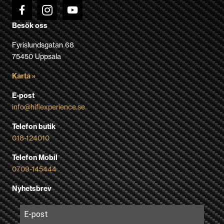
Besök oss
Fyrislundsgatan 68
75450 Uppsala
Karta »
E-post
info@hifiexperience.se
Telefon butik
018-124010
Telefon Mobil
0709-145444
Nyhetsbrev