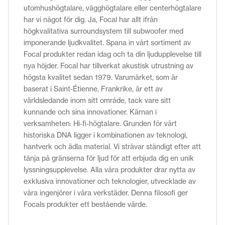
utomhushögtalare, vägghögtalare eller centerhögtalare
har vi något för dig. Ja, Focal har allt ifrån
högkvalitativa surroundsystem till subwoofer med
imponerande ljudkvalitet. Spana in vårt sortiment av
Focal produkter redan idag och ta din ljudupplevelse till
nya höjder. Focal har tillverkat akustisk utrustning av
högsta kvalitet sedan 1979. Varumärket, som är
baserat i Saint-Étienne, Frankrike, är ett av
världsledande inom sitt område, tack vare sitt
kunnande och sina innovationer. Kärnan i
verksamheten: Hi-fi-högtalare. Grunden för vårt
historiska DNA ligger i kombinationen av teknologi,
hantverk och ädla material. Vi strävar ständigt efter att
tänja på gränserna för ljud för att erbjuda dig en unik
lyssningsupplevelse. Alla våra produkter drar nytta av
exklusiva innovationer och teknologier, utvecklade av
våra ingenjörer i våra verkstäder. Denna filosofi ger
Focals produkter ett bestående värde.