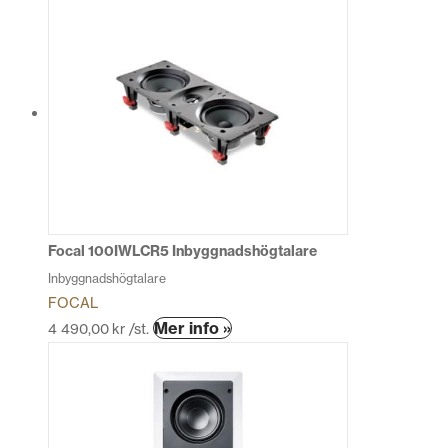
produkten
har
flera
varianter.
De
olika
alternativen
kan
väljas
på
produktsidan
Focal 100IWLCR5 Inbyggnadshögtalare
Inbyggnadshögtalare
FOCAL
Mer info »
4 490,00
kr
/st.