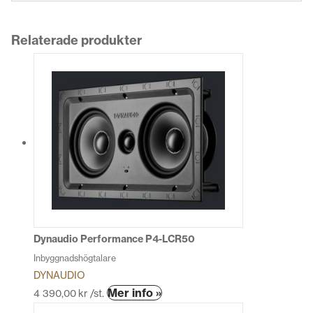
Relaterade produkter
Dynaudio Performance P4-LCR50
Inbyggnadshögtalare
DYNAUDIO
Den
Mer info »
4 390,00
kr
/st.
här