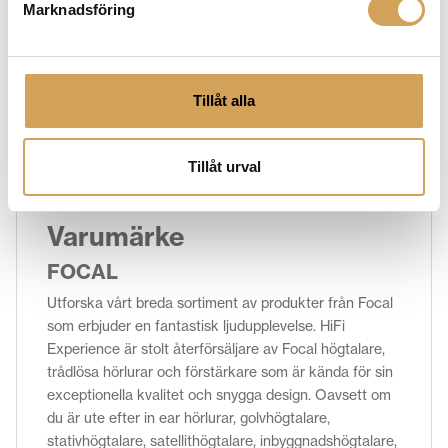
Marknadsföring
Tillåt alla
Ytterligare information
Vikt
0,0 kg
Tillåt urval
Varumärke
FOCAL
Utforska vårt breda sortiment av produkter från Focal
som erbjuder en fantastisk ljudupplevelse. HiFi
Experience är stolt återförsäljare av Focal högtalare,
trådlösa hörlurar och förstärkare som är kända för sin
exceptionella kvalitet och snygga design. Oavsett om
du är ute efter in ear hörlurar, golvhögtalare,
stativhögtalare, satellithögtalare, inbyggnadshögtalare,