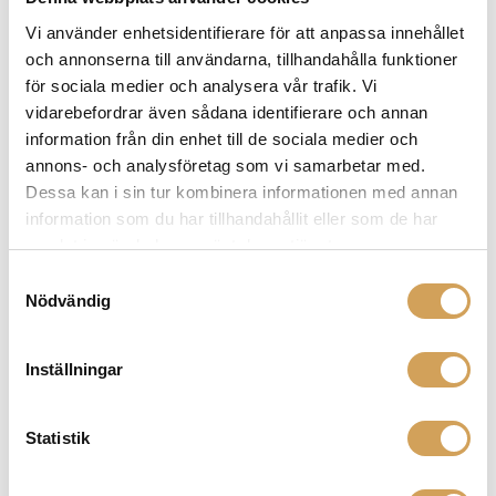
Sensitivity (2.83V/1m): 91db
Vi använder enhetsidentifierare för att anpassa innehållet
och annonserna till användarna, tillhandahålla funktioner
för sociala medier och analysera vår trafik. Vi
vidarebefordrar även sådana identifierare och annan
Frequency response (+/-3dB): 55-28kHz
information från din enhet till de sociala medier och
annons- och analysföretag som vi samarbetar med.
Dessa kan i sin tur kombinera informationen med annan
Mått: Bredd 370mm, Höjd 370mm
information som du har tillhandahållit eller som de har
samlat in när du har använt deras tjänster.
Samtyckesval
Mått: Djup 195mm
Nödvändig
Inställningar
Vikt: 7,4kg
Statistik
Garanti: 2år