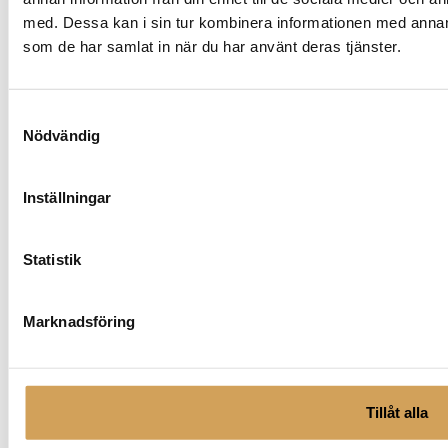
alternativen
med. Dessa kan i sin tur kombinera informationen med annan i
kan
som de har samlat in när du har använt deras tjänster.
väljas
på
produktsidan
Dynaudio Contour 20i
Samtyckesval
Nödvändig
Stativhögtalare
DYNAUDIO
Den
Mer info »
fr.
57 990,00
kr
/par
Inställningar
här
produkten
har
Statistik
flera
varianter.
Marknadsföring
De
olika
alternativen
kan
Tillåt alla
väljas
på