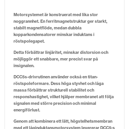
Motorsystemet är konstruerat med lika stor
noggrannhet. En ferritmagnetstruktur ger starkt,
stabilt magnetflöde, medan dubbla
kopparkondensatorer minskar induktans i
röstspolegapet.
Detta förbättrar linjäritet, minskar distorsion och
möjliggör ett snabbare, mer precist svar på
insignalen.
DCC5s-drivrutinen använder också en titan-
röstspoleformare. Dess höga styvhet och låga
massa förbättrar strukturell stabilitet och
responshastighet, vilket hjälper membranet att följa
signalen med större precision och minimal
energiförlust.
Genom att kombinera ett lätt, högstelhetsmembran
med ett låginduktansmotorsystem levererar DCC5:s