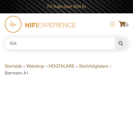
Fri frakt över 500 kr
0
Sök
efter:
Startsida
»
Webshop
»
HÖGTALARE
»
Stativhögtalare
»
Børresen A1