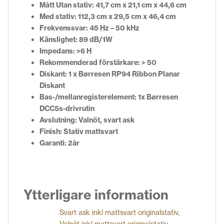
Mått
Utan stativ: 41,7 cm x 21,1 cm x 44,6 cm
Med stativ: 112,3 cm x 29,5 cm x 46,4 cm
Frekvenssvar:
45 Hz – 50 kHz
Känslighet:
89 dB/1W
Impedans:
>6 H
Rekommenderad förstärkare:
> 50
Diskant:
1 x Børresen RP94 Ribbon Planar
Diskant
Bas-/mellanregisterelement:
1x Børresen
DCC5s-drivrutin
Avslutning:
Valnöt, svart ask
Finish: Stativ mattsvart
Garanti: 2år
Ytterligare information
Svart ask inkl mattsvart originalstativ
,