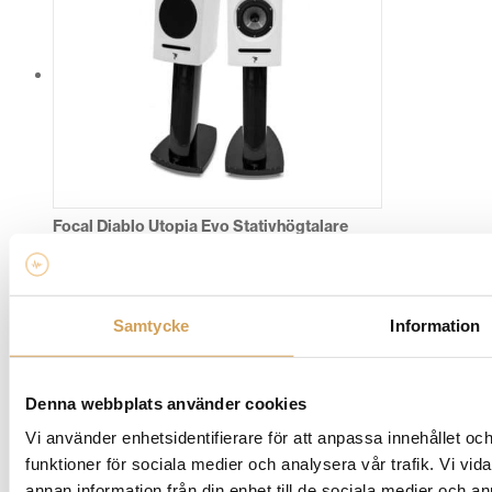
flera
varianter.
De
olika
alternativen
kan
väljas
på
produktsidan
Focal Diablo Utopia Evo Stativhögtalare
Stativhögtalare
FOCAL
Den
Mer info »
fr.
214 990,00
kr
/par
Samtycke
Information
här
produkten
har
Denna webbplats använder cookies
flera
varianter.
Vi använder enhetsidentifierare för att anpassa innehållet och
De
funktioner för sociala medier och analysera vår trafik. Vi vid
olika
annan information från din enhet till de sociala medier och 