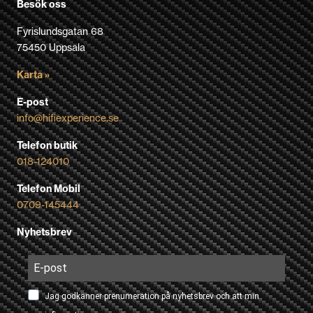
Besök oss
Fyrislundsgatan 68
75450 Uppsala
Karta »
E-post
info@hifiexperience.se
Telefon butik
018-124010
Telefon Mobil
0709-145444
Nyhetsbrev
Jag godkänner prenumeration på nyhetsbrev och att min