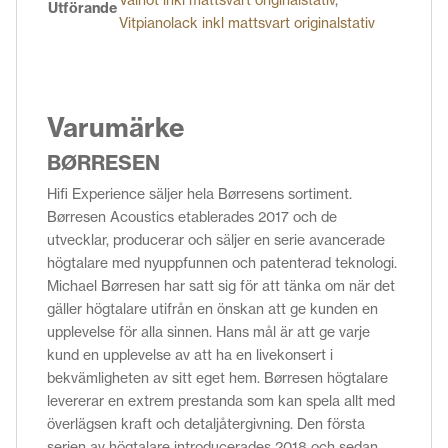
Valnöt inkl mattsvart originalstativ
,
Utförande
Vitpianolack inkl mattsvart originalstativ
Varumärke
BØRRESEN
Hifi Experience säljer hela Børresens sortiment.
Børresen Acoustics etablerades 2017 och de
utvecklar, producerar och säljer en serie avancerade
högtalare med nyuppfunnen och patenterad teknologi.
Michael Børresen har satt sig för att tänka om när det
gäller högtalare utifrån en önskan att ge kunden en
upplevelse för alla sinnen. Hans mål är att ge varje
kund en upplevelse av att ha en livekonsert i
bekvämligheten av sitt eget hem. Børresen högtalare
levererar en extrem prestanda som kan spela allt med
överlägsen kraft och detaljåtergivning. Den första
serien av högtalare introducerades 2018 och sedan