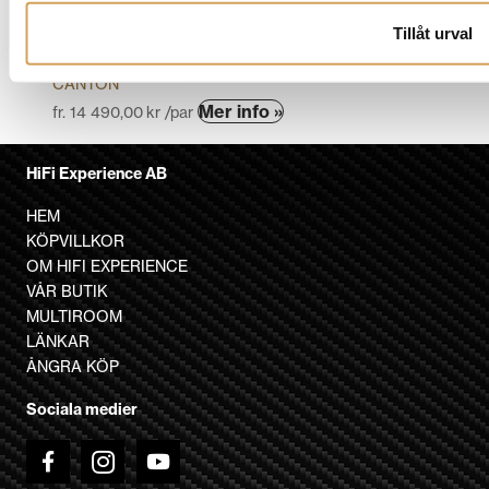
produktsidan
Canton Townus 30
Tillåt urval
Stativhögtalare
CANTON
Den
Mer info »
fr.
14 490,00
kr
/par
här
produkten
HiFi Experience AB
har
flera
HEM
varianter.
KÖPVILLKOR
De
OM HIFI EXPERIENCE
olika
VÅR BUTIK
alternativen
MULTIROOM
kan
LÄNKAR
väljas
ÅNGRA KÖP
på
Sociala medier
produktsidan