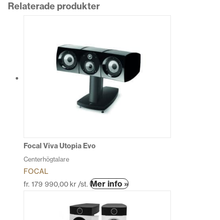
Relaterade produkter
Focal Viva Utopia Evo
Centerhögtalare
FOCAL
Den
Mer info »
fr.
179 990,00
kr
/st.
här
produkten
har