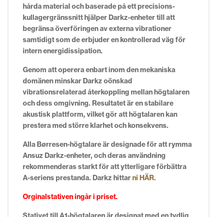
hårda material och baserade på ett precisions-
kullagergränssnitt hjälper Darkz-enheter till att
begränsa överföringen av externa vibrationer
samtidigt som de erbjuder en kontrollerad väg för
intern energidissipation.
Genom att operera enbart inom den mekaniska
domänen minskar Darkz oönskad
vibrationsrelaterad återkoppling mellan högtalaren
och dess omgivning. Resultatet är en stabilare
akustisk plattform, vilket gör att högtalaren kan
prestera med större klarhet och konsekvens.
Alla Børresen-högtalare är designade för att rymma
Ansuz Darkz-enheter, och deras användning
rekommenderas starkt för att ytterligare förbättra
A-seriens prestanda. Darkz hittar
ni HÄR.
Orginalstativen ingår i priset.
Stativet till A1-högtalaren är designat med en tydlig