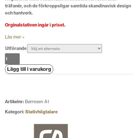
träfanér, och de förkroppsligar samtida skandinavisk design
och hantverk.
Orginalstativen ingår i priset.
Läs mer »
Utförande
Børresen
A1
Lägg till i varukorg
mängd
Artikelnr:
Børresen A1
Kategori:
Stativhögtalare