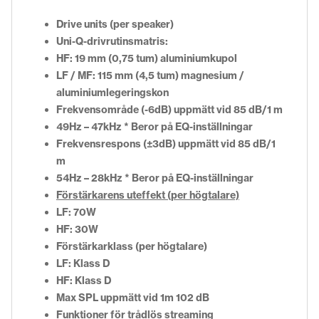
Drive units (per speaker)
Uni-Q-drivrutinsmatris:
HF: 19 mm (0,75 tum) aluminiumkupol
LF / MF: 115 mm (4,5 tum) magnesium /
aluminiumlegeringskon
Frekvensområde (-6dB) uppmätt vid 85 dB/1 m
49Hz – 47kHz
* Beror på EQ-inställningar
Frekvensrespons (±3dB) uppmätt vid 85 dB/1
m
54Hz – 28kHz
* Beror på EQ-inställningar
Förstärkarens uteffekt (per högtalare)
LF: 70W
HF: 30W
Förstärkarklass (per högtalare)
LF: Klass D
HF: Klass D
Max SPL uppmätt vid 1m
102 dB
Funktioner för trådlös streaming