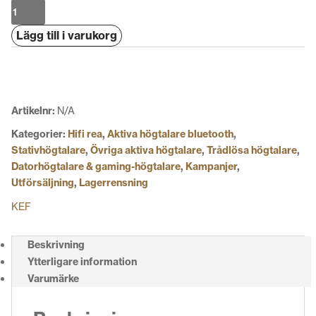
KEF
LSX
Lägg till i varukorg
II
mängd
Artikelnr:
N/A
Kategorier:
Hifi rea
,
Aktiva högtalare bluetooth
,
Stativhögtalare
,
Övriga aktiva högtalare
,
Trådlösa högtalare
,
Datorhögtalare & gaming-högtalare
,
Kampanjer
,
Utförsäljning
,
Lagerrensning
KEF
Beskrivning
Ytterligare information
Varumärke