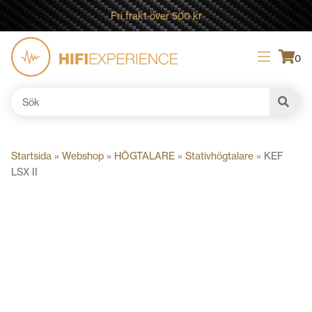
Fri frakt över 500 kr
0
Sök
efter:
Startsida
»
Webshop
»
HÖGTALARE
»
Stativhögtalare
»
KEF
LSX II