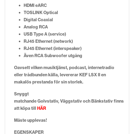
HDMI eARC
TOSLINK Optical
Digital Coaxial
Analog RCA
USB Type A (service)
RJ45 Ethernet (network)
RJ45 Ethernet (interspeaker)
Även RCA Subwoofer utgång
Oavsett vilken musiktjänst, podcast, internetradio
eller trådbunden källa, levererar KEF LSX II en
makalös prestanda för sin storlek.
Snyggt
matchande
Golvstativ
,
Väggstativ
och
Bänkstativ
finns
att köpa till
HÄR
Måste upplevas!
EGENSKAPER