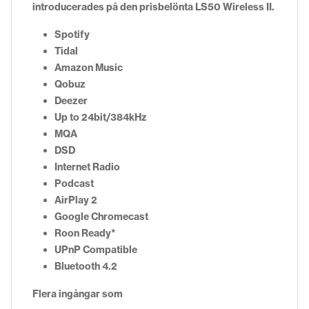
introducerades på den prisbelönta LS50 Wireless II.
Spotify
Tidal
Amazon Music
Qobuz
Deezer
Up to 24bit/384kHz
MQA
DSD
Internet Radio
Podcast
AirPlay 2
Google Chromecast
Roon Ready*
UPnP Compatible
Bluetooth 4.2
Flera ingångar som