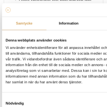
Vikt
:
5,0 kg vardera
Boxens innehåll
:
2 × Sabre-R, elastomerfötter
som tillval,
snabbstartsguide
Garanti 2år
Samtycke
Information
Denna webbplats använder cookies
Ytterligare information
Vi använder enhetsidentifierare för att anpassa innehållet o
till användarna, tillhandahålla funktioner för sociala medier 
Fused Walnut
,
Satin Charcoal
Färg
vår trafik. Vi vidarebefordrar även sådana identifierare och 
information från din enhet till de sociala medier och annons- 
analysföretag som vi samarbetar med. Dessa kan i sin tur 
informationen med annan information som du har tillhandahåll
Varumärke
har samlat in när du har använt deras tjänster.
RUARK AUDIO
Upptäck det bästa inom ljud med Ruark Audio hos HiFi
Samtyckesval
Experience och utforska vår kollektion av
Nödvändig
högkvalitativa ljudprodukter! Här hittar du allt ifrån