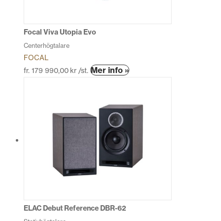
väljas
på
produktsidan
Focal Viva Utopia Evo
Centerhögtalare
FOCAL
Den
Mer info »
fr.
179 990,00
kr
/st.
här
produkten
har
flera
varianter.
De
olika
alternativen
kan
väljas
på
produktsidan
ELAC Debut Reference DBR-62