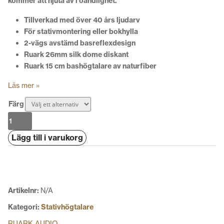
kommer att njuta av i oändlighet.
Tillverkad med över 40 års ljudarv
För stativmontering eller bokhylla
2-vägs avstämd basreflexdesign
Ruark 26mm silk dome diskant
Ruark 15 cm bashögtalare av naturfiber
Läs mer »
Färg
Ruark
Audio
Lägg till i varukorg
Sabre-
R
mängd
Artikelnr:
N/A
Kategori:
Stativhögtalare
RUARK AUDIO