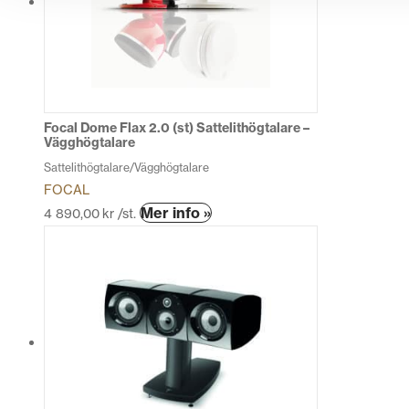
Focal Dome Flax 2.0 (st) Sattelithögtalare –
Vägghögtalare
Sattelithögtalare/Vägghögtalare
FOCAL
Den
Mer info »
4 890,00
kr
/st.
här
produkten
har
flera
varianter.
De
olika
alternativen
kan