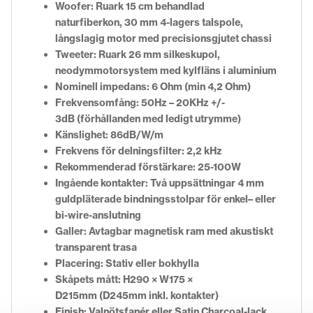
Woofer
:
Ruark 15 cm behandlad
naturfiberkon,
30 mm 4-lagers
talspole,
långslagig motor med precisionsgjutet chassi
Tweeter
:
Ruark 26 mm silkeskupol,
neodymmotorsystem med kylfläns i aluminium
Nominell impedans
:
6 Ohm (min 4,2 Ohm)
Frekvensomfång
:
50Hz – 20KHz +/-
3dB
(förhållanden med ledigt utrymme)
Känslighet
:
86dB/W/m
Frekvens för delningsfilter
:
2,2 kHz
Rekommenderad förstärkare
:
25-100W
Ingående kontakter
:
Två uppsättningar 4 mm
guldpläterade bindningsstolpar för enkel
– eller
bi-wire-anslutning
Galler
:
Avtagbar magnetisk ram med
akustiskt
transparent trasa
Placering
:
Stativ eller bokhylla
Skåpets mått
:
H290 × W175 ×
D215mm
(D245mm inkl. kontakter)
Finish
:
Valnötsfanér eller
Satin Charcoal-lack