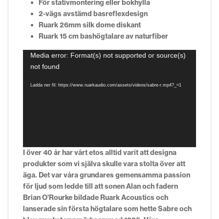
För stativmontering eller bokhylla
2-vägs avstämd basreflexdesign
Ruark 26mm silk dome diskant
Ruark 15 cm bashögtalare av naturfiber
Videospelare
Media error: Format(s) not supported or source(s)
not found
Ladda ner fil: https://www.ruarkaudio.com/assets/videos/sabre-r.mp4?_=1
I över 40 år har vårt etos alltid varit att designa
produkter som vi själva skulle vara stolta över att
äga. Det var våra grundares gemensamma passion
för ljud som ledde till att sonen Alan och fadern
Brian O’Rourke bildade Ruark Acoustics och
lanserade sin första högtalare som hette Sabre och