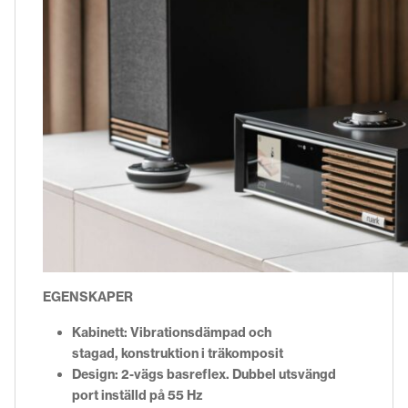
EGENSKAPER
Kabinet
t
:
Vibrationsdämpad och
stagad,
konstruktion i träkomposit
Design
:
2-vägs basreflex. Dubbel utsvängd
port
inställd på 55 Hz