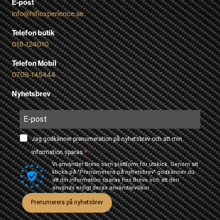
E-post
info@hifiexperience.se
Telefon butik
018-124010
Telefon Mobil
0709-145444
Nyhetsbrev
Jag godkänner prenumeration på nyhetsbrev och att min
information sparas.
Vi använder Brevo som plattform för utskick. Genom att
klicka på "Prenumerera på nyhetsbrev" godkänner du
att din information sparas hos Brevo och att den
används enligt deras
användarvillkor
Prenumerera på nyhetsbrev