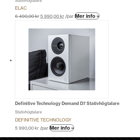
Stativhögtalare
ELAC
Den
Mer info »
6 490,00
kr
5 990,00
kr
/par
här
produkten
har
flera
varianter.
De
olika
alternativen
kan
väljas
på
produktsidan
Definitive Technology Demand D7 Stativhögtalare
Stativhögtalare
DEFINITIVE TECHNOLOGY
Den
Mer info »
5 990,00
kr
/par
här