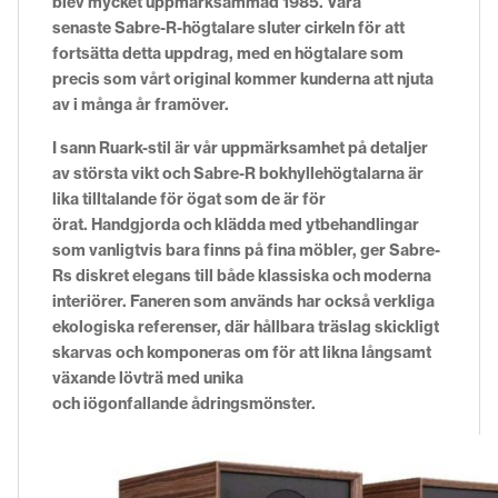
blev mycket uppmärksammad 1985. Våra
senaste
Sabre-R-högtalare
sluter cirkeln för att
fortsätta detta uppdrag, med en högtalare som
precis som vårt original kommer kunderna att njuta
av i många år framöver.
I sann Ruark-stil är vår uppmärksamhet på detaljer
av största vikt och
Sabre-R
bokhyllehögtalarna är
lika tilltalande för ögat som de är för
örat.
Handgjorda
och klädda med ytbehandlingar
som vanligtvis bara finns på fina möbler, ger
Sabre-
Rs
diskret elegans till både klassiska och moderna
interiörer. Faneren som används har också verkliga
ekologiska referenser, där hållbara träslag skickligt
skarvas och komponeras om för att likna
långsamt
växande
lövträ med unika
och
iögonfallande
ådringsmönster.