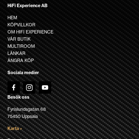
produkten
HiFi Experience AB
har
flera
HEM
varianter.
KÖPVILLKOR
De
OM HIFI EXPERIENCE
olika
VÅR BUTIK
alternativen
MULTIROOM
kan
LÄNKAR
väljas
ÅNGRA KÖP
på
Sociala medier
produktsidan
Besök oss
Fyrislundsgatan 68
75450 Uppsala
Karta »