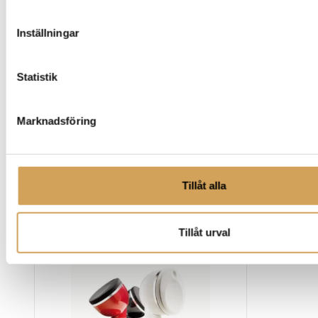
trådlösa högtalare, radio med bluetooth, bärbara
högtalarsystem och musiksystem. Oavsett om du letar
Inställningar
efter ett stilfullt och kompakt alternativ för ditt
vardagsrum eller ett kraftfullt ljudsystem för en rik
Statistik
ljudupplevelse har vi det du behöver. Med Ruark Audio
kan du njuta av en imponerande ljudkvalitet med
ljudutrustning i snygg design. Utforska vårt sortiment
Marknadsföring
av Ruark Audio produkter idag och ta din
musikupplevelse till nästa nivå
Tillåt alla
Relaterade produkter
Tillåt urval