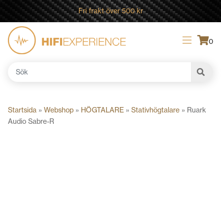
Fri frakt över 500 kr
0
Sök
efter:
Startsida
»
Webshop
»
HÖGTALARE
»
Stativhögtalare
»
Ruark
Audio Sabre-R