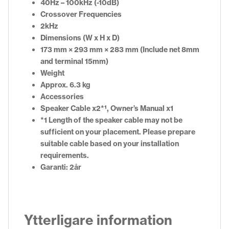
40Hz – 100kHz (-10dB)
Crossover Frequencies
2kHz
Dimensions (W x H x D)
173 mm × 293 mm × 283 mm (Include net 8mm
and terminal 15mm)
Weight
Approx. 6.3 kg
Accessories
Speaker Cable x2*¹, Owner’s Manual x1
*1 Length of the speaker cable may not be
sufficient on your placement. Please prepare
suitable cable based on your installation
requirements.
Garanti: 2år
Ytterligare information