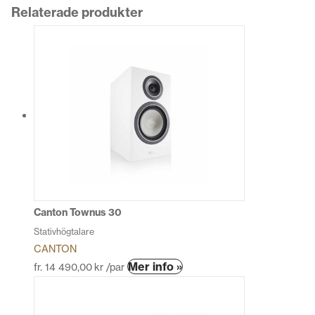
Relaterade produkter
Canton Townus 30
Stativhögtalare
CANTON
Den
Mer info »
fr.
14 490,00
kr
/par
här
produkten
har