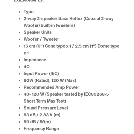
Type
2-way 2-speaker Bass Reflex (Coaxial 2-way
Woofer/built-in tweeters)
Speaker Units
Woofer / Tweeter
15 cm (6″) Cone type x 1 / 2.5 cm (1″) Dome type
x 1
Impedance
4Ω
Input Power (IEC)
60W (Rated), 120 W (Max)
Recommended Amp Power
40- 120 W (Speaker tested by IEC60268-5
Short Term Max Test)
Sound Pressure Level
83 dB / 2.83 V (m)
80 dB / W(m)
Frequency Range