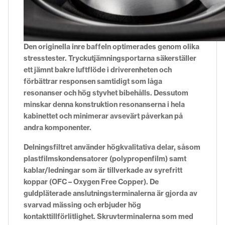
Den originella inre baffeln optimerades genom olika
stresstester. Tryckutjämningsportarna säkerställer
ett jämnt bakre luftflöde i driverenheten och
förbättrar responsen samtidigt som låga
resonanser och hög styvhet bibehålls. Dessutom
minskar denna konstruktion resonanserna i hela
kabinettet och minimerar avsevärt påverkan på
andra komponenter.
Delningsfiltret använder högkvalitativa delar, såsom
plastfilmskondensatorer (polypropenfilm) samt
kablar/ledningar som är tillverkade av syrefritt
koppar (OFC – Oxygen Free Copper). De
guldpläterade anslutningsterminalerna är gjorda av
svarvad mässing och erbjuder hög
kontakttillförlitlighet. Skruvterminalerna som med