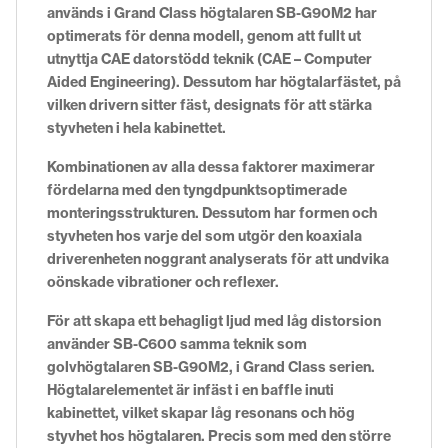
används i Grand Class högtalaren SB-G90M2 har
optimerats för denna modell, genom att fullt ut
utnyttja CAE datorstödd teknik (CAE – Computer
Aided Engineering). Dessutom har högtalarfästet, på
vilken drivern sitter fäst, designats för att stärka
styvheten i hela kabinettet.
Kombinationen av alla dessa faktorer maximerar
fördelarna med den tyngdpunktsoptimerade
monteringsstrukturen. Dessutom har formen och
styvheten hos varje del som utgör den koaxiala
driverenheten noggrant analyserats för att undvika
oönskade vibrationer och reflexer.
För att skapa ett behagligt ljud med låg distorsion
använder SB-C600 samma teknik som
golvhögtalaren SB-G90M2, i Grand Class serien.
Högtalarelementet är infäst i en baffle inuti
kabinettet, vilket skapar låg resonans och hög
styvhet hos högtalaren. Precis som med den större