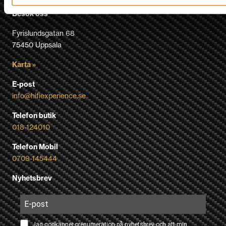
Besök oss
Fyrislundsgatan 68
75450 Uppsala
Karta »
E-post
info@hifiexperience.se
Telefon butik
018-124010
Telefon Mobil
0709-145444
Nyhetsbrev
Jag godkänner prenumeration på nyhetsbrev och att min