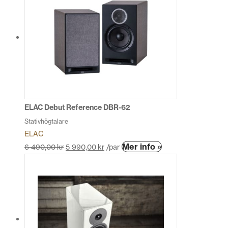
flera
varianter.
De
olika
alternativen
kan
väljas
på
produktsidan
ELAC Debut Reference DBR-62
Stativhögtalare
ELAC
Den
Mer info »
6 490,00
kr
5 990,00
kr
/par
här
produkten
har
flera
varianter.
De
olika