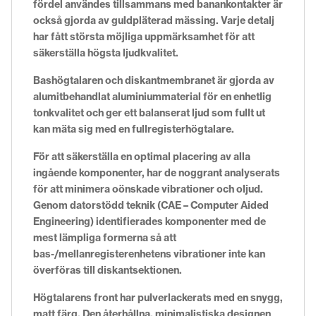
fördel användes tillsammans med banankontakter är
också gjorda av guldpläterad mässing. Varje detalj
har fått största möjliga uppmärksamhet för att
säkerställa högsta ljudkvalitet.
Bashögtalaren och diskantmembranet är gjorda av
alumitbehandlat aluminiummaterial för en enhetlig
tonkvalitet och ger ett balanserat ljud som fullt ut
kan mäta sig med en fullregisterhögtalare.
För att säkerställa en optimal placering av alla
ingående komponenter, har de noggrant analyserats
för att minimera oönskade vibrationer och oljud.
Genom datorstödd teknik (CAE – Computer Aided
Engineering) identifierades komponenter med de
mest lämpliga formerna så att
bas-/mellanregisterenhetens vibrationer inte kan
överföras till diskantsektionen.
Högtalarens front har pulverlackerats med en snygg,
matt färg. Den återhållna, minimalistiska designen