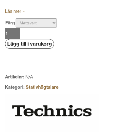
Läs mer »
Färg
Technics
SB-
Lägg till i varukorg
C600
mängd
Artikelnr:
N/A
Kategori:
Stativhögtalare