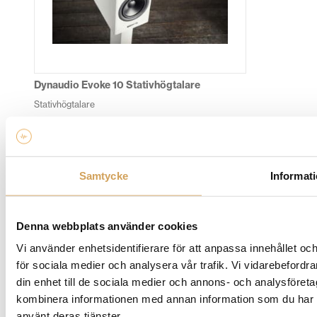
alternativen
kan
väljas
på
produktsidan
Dynaudio Evoke 10 Stativhögtalare
Stativhögtalare
DYNAUDIO
Den
Mer info »
16 990,00
kr
/par
här
produkten
Samtycke
Informat
har
flera
varianter.
Denna webbplats använder cookies
De
Vi använder enhetsidentifierare för att anpassa innehållet och
olika
för sociala medier och analysera vår trafik. Vi vidarebefordr
alternativen
din enhet till de sociala medier och annons- och analysföret
kan
kombinera informationen med annan information som du har til
väljas
använt deras tjänster.
på