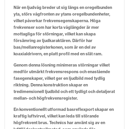
När en ljudvåg breder ut sig längs en oregelbunden
yta, störs vågfronten av ytans oregelbundenheter,
vilket påverkar frekvensegenskaperna. Höga
frekvenser som har korta våglängder är mer
mottagliga för störningar, vilket kan skapa
försämring av ljudkaraktären. Därför har
bas/mellanregisterkonen, som är en del av
koaxialdrivern, en platt profil med en slät ram.
Genom denna lösning minimeras störningar vilket
medför utmärkt frekvensrespons och enastående
fasegenskaper, vilket ger en ljudbild med tydlig
riktning. Denna konstruktion skapar en
tredimensionell ljudbild och ett tydligt och detaljerat
mellan- och högfrekvensregister.
En konventionellt utformad basreflexport skapar en
kraftig luftvirvel, vilket kan leda till störande
högfrekvent brus. Technics har använt sig av en