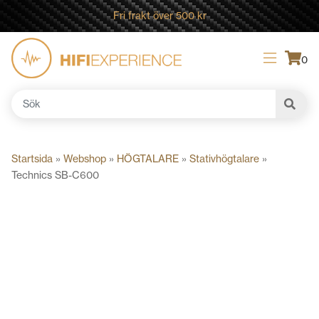
Fri frakt över 500 kr
0
Sök
efter:
Startsida
»
Webshop
»
HÖGTALARE
»
Stativhögtalare
»
Technics SB-C600