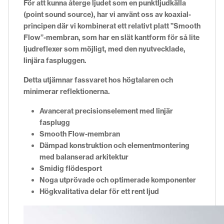
För att kunna återge ljudet som en punktljudkälla
(point sound source), har vi använt oss av koaxial-
principen där vi kombinerat ett relativt platt ”Smooth
Flow”-membran, som har en slät kantform för så lite
ljudreflexer som möjligt, med den nyutvecklade,
linjära faspluggen.
Detta utjämnar fassvaret hos högtalaren och
minimerar reflektionerna.
Avancerat precisionselement med linjär
fasplugg
Smooth Flow-membran
Dämpad konstruktion och elementmontering
med balanserad arkitektur
Smidig flödesport
Noga utprövade och optimerade komponenter
Högkvalitativa delar för ett rent ljud