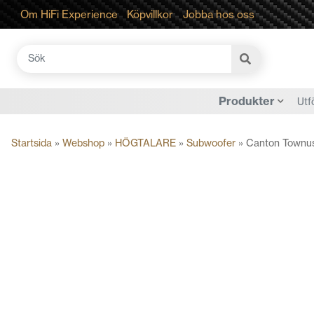
Om HiFi Experience
Köpvillkor
Jobba hos oss
Sök
efter:
Produkter
Utf
Startsida
»
Webshop
»
HÖGTALARE
»
Subwoofer
»
Canton Townu