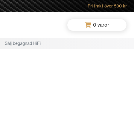
Fri frakt över 500 kr
0
varor
Sälj begagnad HiFi