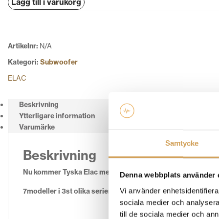
Lägg till i varukorg
500
mängd
Artikelnr:
N/A
Kategori:
Subwoofer
ELAC
Beskrivning
Ytterligare information
Varumärke
Samtycke
Beskrivning
Nu kommer Tyska Elac med flera uppdaterade subwoofers för
Denna webbplats använder 
Vi använder enhetsidentifierar
7modeller i 3st olika serier, Premium, Reference och Dual 
sociala medier och analysera 
till de sociala medier och a