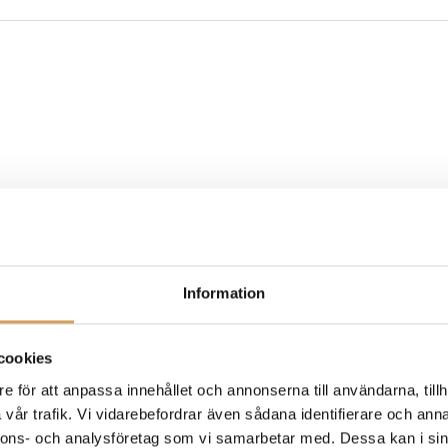
Information
 att passa dina krav för musik eller film.
cookies
e för att anpassa innehållet och annonserna till användarna, tillh
Reference.
vår trafik. Vi vidarebefordrar även sådana identifierare och anna
nnons- och analysföretag som vi samarbetar med. Dessa kan i sin