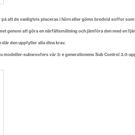
å att de vanligtvis placeras i hörn eller göms bredvid soffor som o
mmet genom att göra en närfältsmätning och jämföra den med en fjä
 där den uppfyller alla dina krav.
u modeller-subwoofers vår 3: e generationens Sub Control 3.0-ap