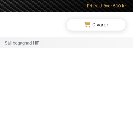
Fri frakt över 500 kr
0
varor
Sälj begagnad HiFi