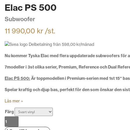
Elac PS 500
Subwoofer
11 990,00
kr
/st.
Delbetalning från
598,00
kr
/månad
Nu kommer Tyska Elac med flera uppdaterade subwoofers för att 
7modeller i 3st olika serier, Premium, Reference och Dual Refer
Elac PS 500:
Är toppmodellen i Premium-serien med 1st 15″ bas
Spelar kraftig och djup bas, perfekt för den som önskar den sist
Läs mer »
Färg
Elac
PS