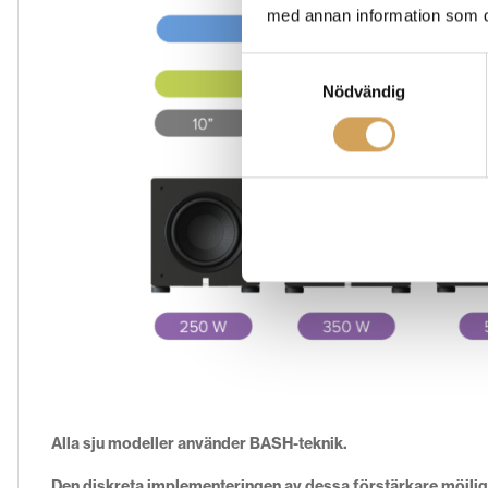
med annan information som du 
Samtyckesval
Nödvändig
Alla sju modeller använder BASH-teknik.
Den diskreta implementeringen av dessa förstärkare möjligg