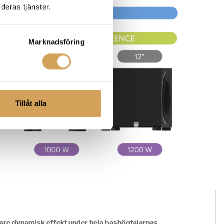
deras tjänster.
Marknadsföring
Tillåt alla
gare dynamisk effekt under hela bashögtalarnas