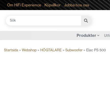
Om HiFi Experience
Köpvillkor
Jobba hos oss
Sök
efter:
Produkter
Utf
Startsida
»
Webshop
»
HÖGTALARE
»
Subwoofer
»
Elac PS 500