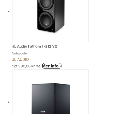
varianter.
De
olika
alternativen
kan
väljas
på
produktsidan
JL Audio Fathom F-212 V2
Subwoofer
JL AUDIO
Den
Mer info »
121 990,00
kr
/st.
här
produkten
har
flera
varianter.
De
olika
alternativen