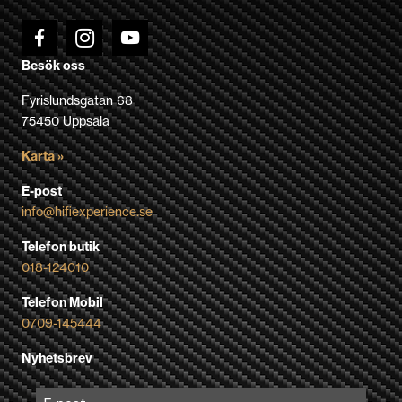
Besök oss
Fyrislundsgatan 68
75450 Uppsala
Karta »
E-post
info@hifiexperience.se
Telefon butik
018-124010
Telefon Mobil
0709-145444
Nyhetsbrev