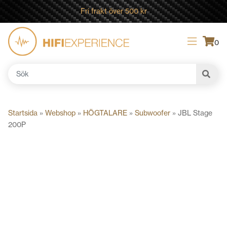
Fri frakt över 500 kr
0
Sök
efter:
Startsida
»
Webshop
»
HÖGTALARE
»
Subwoofer
»
JBL Stage
200P