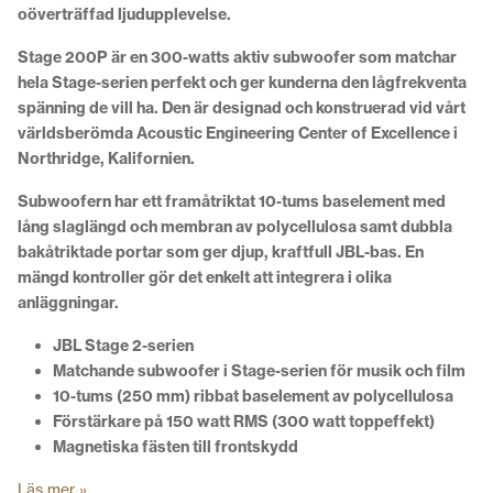
oöverträffad ljudupplevelse.
Stage 200P är en 300-watts aktiv subwoofer som matchar
hela Stage-serien perfekt och ger kunderna den lågfrekventa
spänning de vill ha. Den är designad och konstruerad vid vårt
världsberömda Acoustic Engineering Center of Excellence i
Northridge, Kalifornien.
Subwoofern har ett framåtriktat 10-tums baselement med
lång slaglängd och membran av polycellulosa samt dubbla
bakåtriktade portar som ger djup, kraftfull JBL-bas. En
mängd kontroller gör det enkelt att integrera i olika
anläggningar.
JBL Stage 2-serien
Matchande subwoofer i Stage-serien för musik och film
10-tums (250 mm) ribbat baselement av polycellulosa
Förstärkare på 150 watt RMS (300 watt toppeffekt)
Magnetiska fästen till frontskydd
Läs mer »