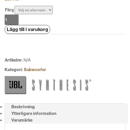
Färg
JBL
Stage
Lägg till i varukorg
200P
mängd
Artikelnr:
N/A
Kategori:
Subwoofer
Beskrivning
Ytterligare information
Varumärke