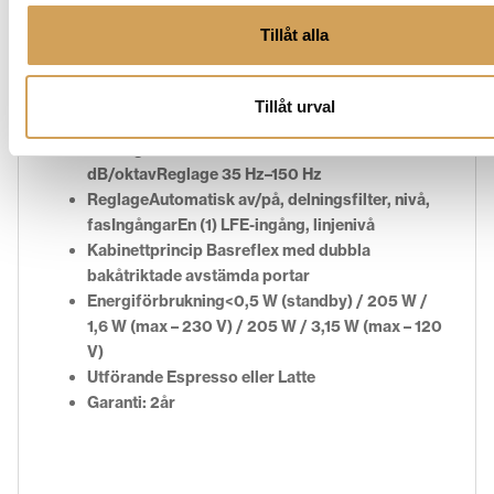
Lågfrekvenselement 10-tums (250 mm) ribbat
Tillåt alla
baselement av polycellulosa med lång
slaglängd
Förstärkareffekt 150 W RMS (300 W dynamisk)
Tillåt urval
Frekvensåtergivning (± 6 dB)28 Hz–150 Hz
Delningsfrekvenser 50 Hz–150 Hz (variabel) 24
dB/oktavReglage 35 Hz–150 Hz
ReglageAutomatisk av/på, delningsfilter, nivå,
fasIngångarEn (1) LFE-ingång, linjenivå
Kabinettprincip Basreflex med dubbla
bakåtriktade avstämda portar
Energiförbrukning<0,5 W (standby) / 205 W /
1,6 W (max – 230 V) / 205 W / 3,15 W (max – 120
V)
Utförande Espresso eller Latte
Garanti: 2år