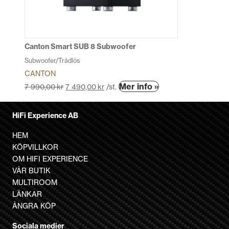
kan
väljas
på
produktsidan
Canton Smart SUB 8 Subwoofer
Subwoofer/Trådlös
CANTON
Den
Mer info »
7 990,00
kr
7 490,00
kr
/st.
här
produkten
HiFi Experience AB
har
flera
HEM
varianter.
KÖPVILLKOR
De
OM HIFI EXPERIENCE
olika
VÅR BUTIK
alternativen
MULTIROOM
kan
LÄNKAR
väljas
ÅNGRA KÖP
på
Sociala medier
produktsidan