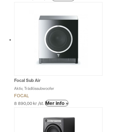
här
produkten
har
flera
varianter.
De
olika
alternativen
kan
väljas
på
produktsidan
Focal Sub Air
Aktiv, Trådlössubwoofer
FOCAL
Den
Mer info »
8 890,00
kr
/st.
här
produkten
har
flera