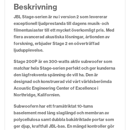
Beskrivning
JBL Stage-serien är nu i version 2 som levererar
exceptionell ljudprestanda till dagens musik- och
filmentusiaster till ett mycket överkomligt pris. Med
flera avancerad akustiska lösningar, årtionden av
forskning, erbjuder Stage 2 en oöverträffad
ljudupplevelse.
Stage 200P är en 300-watts aktiv subwoofer som
matchar hela Stage-serien perfekt och ger kunderna
den lågfrekventa spänning de vill ha. Den är
designad och konstruerad vid vårt världsberömda
Acoustic Engineering Center of Excellence i
Northridge, Kalifornien.
Subwoofern har ett framåtriktat 10-tums
baselement med lång slaglängd och membran av
polycellulosa samt dubbla bakåtriktade portar som
ger djup, kraftfull JBL-bas. En mängd kontroller gör