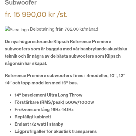
Subwoofer
fr.
15 990,00
kr
/st.
Delbetalning från
782,00
kr
/månad
De nya högpresterande Klipsch Reference Premiere
subwoofers som är byggda med vår banbrytande akustiska
teknik och är några av de bästa subwoofers som Klipsch
någonsin har skapat.
Reference Premiere subwoofers finns i 4modeller, 10″, 12″
14″ och topp modellen med 16″ bas.
14″ baselement Ultra Long Throw
Förstärkare (RMS/peak) 500w/1000w
Frekvensomfång 16Hz-141Hz
Reptåligt kabinett
Endast 1/2 watt i stanby
Lågprofilgaller för akustisk transparens