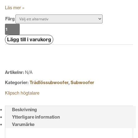
Läs mer »
Färg
Klipsch
Reference
Lägg till i varukorg
Premiere
RP-
1400SW
mängd
Artikelnr:
N/A
Kategorier:
Trådlössubwoofer
,
Subwoofer
Klipsch högtalare
Beskrivning
Ytterligare information
Varumärke