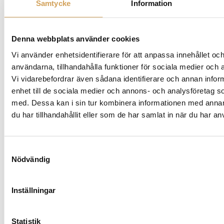
Aerofoil Slot Por
Samtycke
Information
INPUTS Dual RCA/LFE Line In, WA-2 Wireless
Port
HÖJD (MM) 542 mm
Denna webbplats använder cookies
BREDD (MM) 508 mm
Vi använder enhetsidentifierare för att anpassa innehållet och
DJUP (MM) 652 mm
användarna, tillhandahålla funktioner för sociala medier och a
VIKT 38 kg
Vi vidarebefordrar även sådana identifierare och annan inform
FINISHES Black Ebony Vinyl
enhet till de sociala medier och annons- och analysföretag 
GARANTI: 2ÅR
med. Dessa kan i sin tur kombinera informationen med anna
du har tillhandahållit eller som de har samlat in när du har an
Ytterligare information
Samtyckesval
Nödvändig
2ST Klipsch Reference Premiere RP-1400SW
,
Färg
Svart/Trävinyl
Inställningar
Statistik