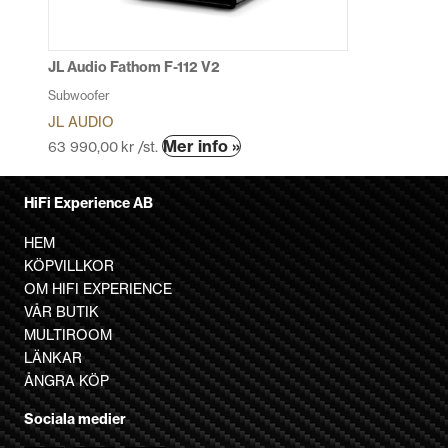
väljas
på
produktsidan
JL Audio Fathom F-112 V2
Subwoofer
JL AUDIO
Den
Mer info »
63 990,00
kr
/st.
här
produkten
HiFi Experience AB
har
flera
HEM
varianter.
KÖPVILLKOR
De
OM HIFI EXPERIENCE
olika
VÅR BUTIK
alternativen
MULTIROOM
kan
LÄNKAR
väljas
ÅNGRA KÖP
på
Sociala medier
produktsidan