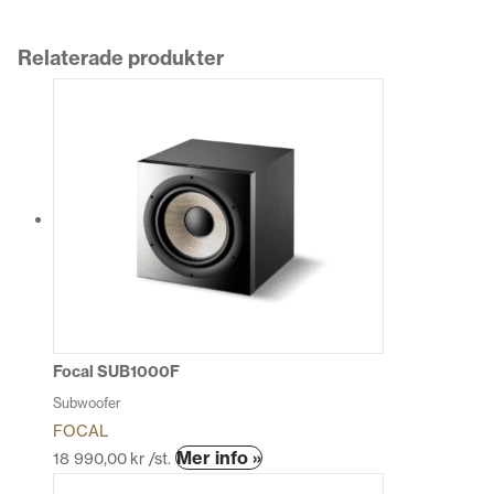
Relaterade produkter
Focal SUB1000F
Subwoofer
FOCAL
Den
Mer info »
18 990,00
kr
/st.
här