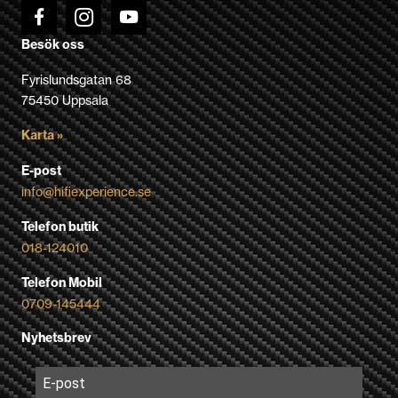
Besök oss
Fyrislundsgatan 68
75450 Uppsala
Karta »
E-post
info@hifiexperience.se
Telefon butik
018-124010
Telefon Mobil
0709-145444
Nyhetsbrev