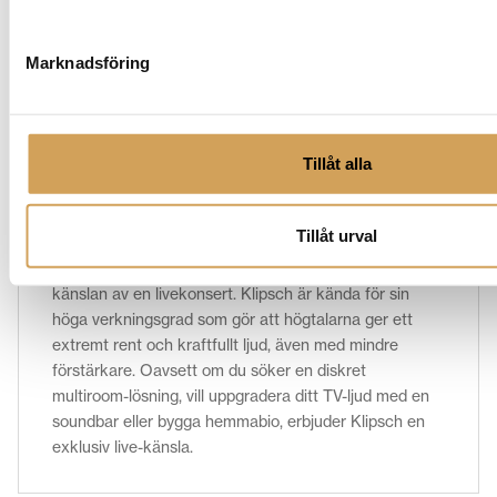
Varumärke
Klipsch högtalare
Marknadsföring
Få enastående ljudkvalitet och imponerande bas med
Klipsch-högtalare. Vi erbjuder Klipsch golvhögtalare,
bokhyllehögtalare, soundbars och subwoofers för att
Tillåt alla
skapa ett dynamiskt ljudsystem i ditt hem. Med Klipsch
får du kraftfullt ljud och detaljerad ljudåtergivning som
förbättrar din musik- och filmupplevelse. Genom deras
Tillåt urval
patenterade Tractrix-hornteknologi får du maximal
dynamik med minimal störning och distorsion, som
känslan av en livekonsert. Klipsch är kända för sin
höga verkningsgrad som gör att högtalarna ger ett
extremt rent och kraftfullt ljud, även med mindre
förstärkare. Oavsett om du söker en diskret
multiroom-lösning, vill uppgradera ditt TV-ljud med en
soundbar eller bygga hemmabio, erbjuder Klipsch en
exklusiv live-känsla.