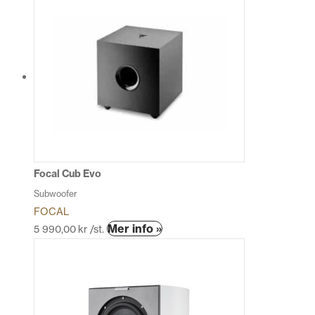
produkten
har
flera
varianter.
De
olika
alternativen
kan
väljas
på
produktsidan
Focal Cub Evo
Subwoofer
FOCAL
Den
Mer info »
5 990,00
kr
/st.
här
produkten
har
flera
varianter.