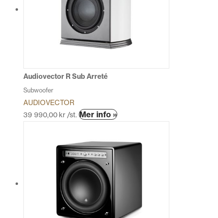
De
olika
alternativen
kan
väljas
på
produktsidan
Audiovector R Sub Arreté
Subwoofer
AUDIOVECTOR
Den
Mer info »
39 990,00
kr
/st.
här
produkten
har
flera
varianter.
De
olika
alternativen
kan