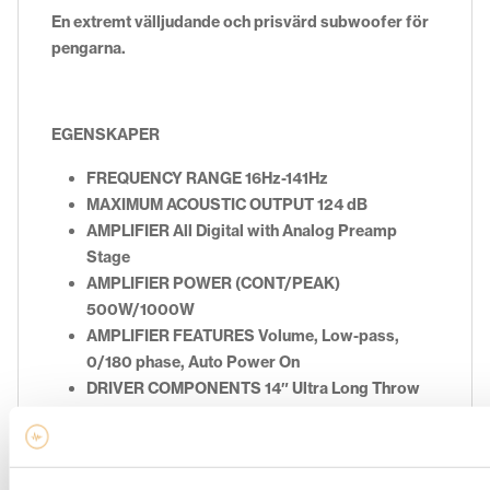
En extremt välljudande och prisvärd subwoofer för
pengarna.
EGENSKAPER
FREQUENCY RANGE 16Hz-141Hz
MAXIMUM ACOUSTIC OUTPUT 124 dB
AMPLIFIER All Digital with Analog Preamp
Stage
AMPLIFIER POWER (CONT/PEAK)
500W/1000W
AMPLIFIER FEATURES Volume, Low-pass,
0/180 phase, Auto Power On
DRIVER COMPONENTS 14″ Ultra Long Throw
Cerametallic
ENCLOSURE MATERIAL MDF
ENCLOSURE TYPE Bass Reflex via Front-Firing