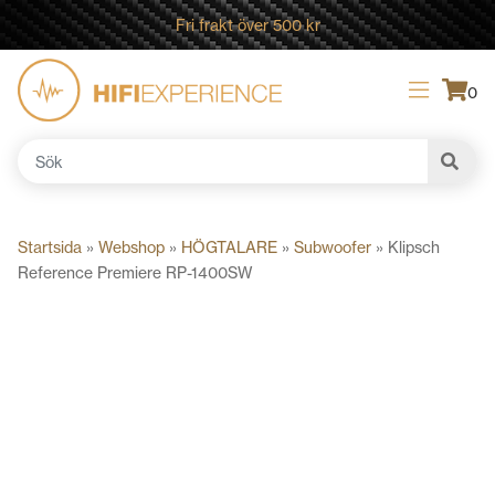
Fri frakt över 500 kr
0
Sök
efter:
Startsida
»
Webshop
»
HÖGTALARE
»
Subwoofer
»
Klipsch
Reference Premiere RP-1400SW