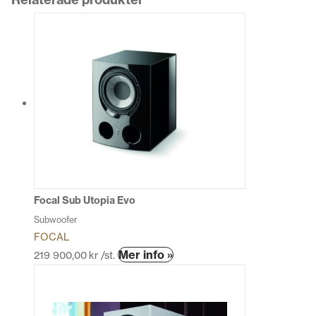
Focal Sub Utopia Evo
Subwoofer
FOCAL
Den
Mer info »
219 900,00
kr
/st.
här
produkten
har