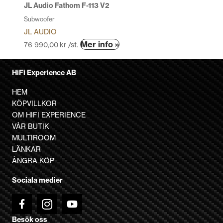
produktsidan
JL Audio Fathom F-113 V2
Subwoofer
JL AUDIO
Den
Mer info »
76 990,00
kr
/st.
här
produkten
HiFi Experience AB
har
flera
HEM
varianter.
KÖPVILLKOR
De
OM HIFI EXPERIENCE
olika
VÅR BUTIK
alternativen
MULTIROOM
kan
LÄNKAR
väljas
ÅNGRA KÖP
på
Sociala medier
produktsidan
Besök oss