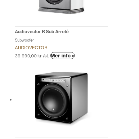
alternativen
kan
väljas
på
produktsidan
Audiovector R Sub Arreté
Subwoofer
AUDIOVECTOR
Den
Mer info »
39 990,00
kr
/st.
här
produkten
har
flera
varianter.
De
olika
alternativen
kan
väljas
på