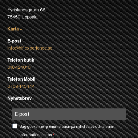
Fyrislundsgatan 68
75450 Uppsala
Karta »
E-post
info@hifiexperience.se
Telefon butik
018-124010
Telefon Mobil
0709-145444
Nyhetsbrev
Jag godkänner prenumeration på nyhetsbrev och att min
information sparas.