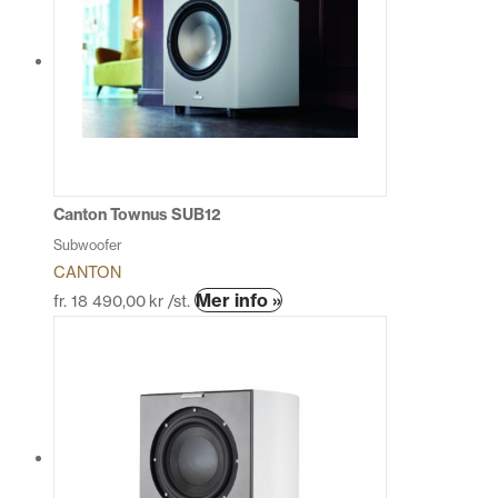
flera
varianter.
De
olika
alternativen
kan
väljas
på
produktsidan
Canton Townus SUB12
Subwoofer
CANTON
Den
Mer info »
fr.
18 490,00
kr
/st.
här
produkten
har
flera
varianter.
De
olika