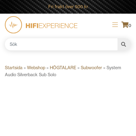
Fri frakt över 500 kr
0
Sök
efter:
Startsida
»
Webshop
»
HÖGTALARE
»
Subwoofer
»
System
Audio Silverback Sub Solo