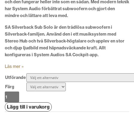
och den fungerar heller inte som en sådan. Med modern teknik
har System Audio förbättrat subwoofern och gjort den
mindre och lättare att leva med.
SA Silverback Sub Solo är den trådlösa subwoofern i
Silverback-familjen. Använd den i ett musiksystem med
Stereo Hub och två Silverback-högtalare och upplev en stor
och djup ljudbild med häpnadsväckande kraft. Allt
konfigureras i System Audios SA Cockpit-app.
Läs mer »
Utförande
Färg
System
Audio
Lägg till i varukorg
Silverback
Sub
Solo
mängd