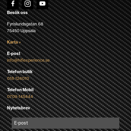
Besök oss
Fyrislundsgatan 68
75450 Uppsala
Karta »
E-post
info@hifiexperience.se
Telefon butik
018-124010
Telefon Mobil
0709-145444
Nyhetsbrev