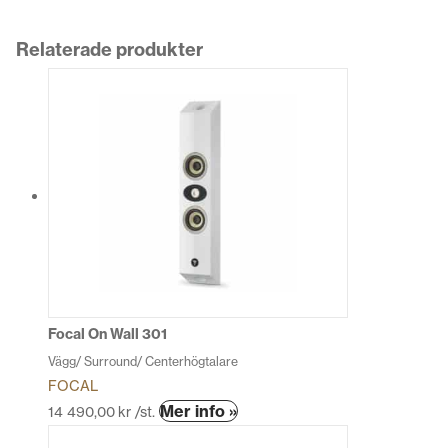
Relaterade produkter
Focal On Wall 301
Vägg/ Surround/ Centerhögtalare
FOCAL
Den
Mer info »
14 490,00
kr
/st.
här