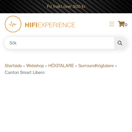
Fri frakt över 500 kr
0
Sök
efter:
Startsida
»
Webshop
»
HÖGTALARE
»
Surroundhögtalare
»
Canton Smart Libero