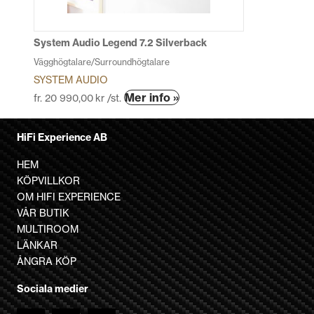
väljas
på
produktsidan
System Audio Legend 7.2 Silverback
Vägghögtalare/Surroundhögtalare
SYSTEM AUDIO
Den
Mer info »
fr.
20 990,00
kr
/st.
här
produkten
HiFi Experience AB
har
flera
HEM
varianter.
KÖPVILLKOR
De
OM HIFI EXPERIENCE
olika
VÅR BUTIK
alternativen
MULTIROOM
kan
LÄNKAR
väljas
ÅNGRA KÖP
på
Sociala medier
produktsidan