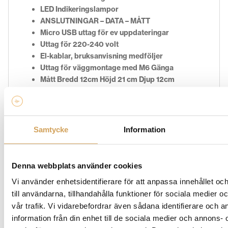
LED Indikeringslampor
ANSLUTNINGAR – DATA – MÅTT
Micro USB uttag för ev uppdateringar
Uttag för 220-240 volt
El-kablar, bruksanvisning medföljer
Uttag för väggmontage med M6 Gänga
Mått Bredd 12cm Höjd 21 cm Djup 12cm
Vikt 0.7 kg
Garanti: 2år
Samtycke
Information
Ytterligare information
Denna webbplats använder cookies
Svart
,
Vit
Färg
Vi använder enhetsidentifierare för att anpassa innehållet o
till användarna, tillhandahålla funktioner för sociala medier 
vår trafik. Vi vidarebefordrar även sådana identifierare och 
information från din enhet till de sociala medier och annons- 
Varumärke