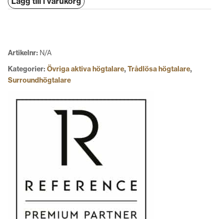
Lägg till i varukorg
Libero
mängd
Artikelnr:
N/A
Kategorier:
Övriga aktiva högtalare
,
Trådlösa högtalare
,
Surroundhögtalare