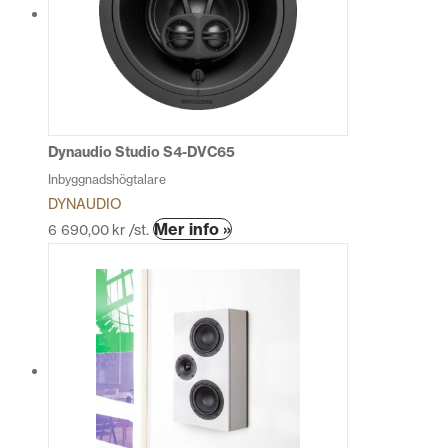
De
olika
alternativen
kan
väljas
på
produktsidan
Dynaudio Studio S4-DVC65
Inbyggnadshögtalare
DYNAUDIO
Den
Mer info »
6 690,00
kr
/st.
här
produkten
har
flera
varianter.
De
olika
alternativen
kan