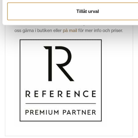
hemmabiosystem eller en dedikerad
musiklyssningsmiljö, har
vi
Canton högtalare som
Tillåt urval
passar dina behov och preferenser. Scrolla ned för att
ta del av vårt sortiment av Canton produkter!
Kontakta
oss gärna i butiken eller
på mail
för mer info och priser.