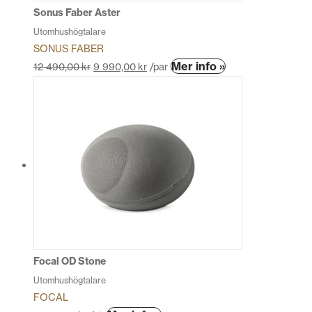
Sonus Faber Aster
Utomhushögtalare
SONUS FABER
Den
Mer info »
12 490,00
kr
9 990,00
kr
/par
här
produkten
har
flera
varianter.
De
olika
alternativen
kan
väljas
på
produktsidan
Focal OD Stone
Utomhushögtalare
FOCAL