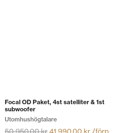
Focal OD Paket, 4st satelliter & 1st
subwoofer
Utomhushögtalare
50 950,00
kr
41 990,00
kr
/förp.