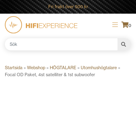
Fri frakt över 500 kr
0
Sök
efter:
Startsida
»
Webshop
»
HÖGTALARE
»
Utomhushögtalare
»
Focal OD Paket, 4st satelliter & 1st subwoofer