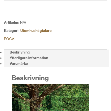
4st
satelliter
&
1st
Artikelnr:
N/A
subwoofer
Kategori:
Utomhushögtalare
mängd
FOCAL
Beskrivning
Ytterligare information
Varumärke
Beskrivning