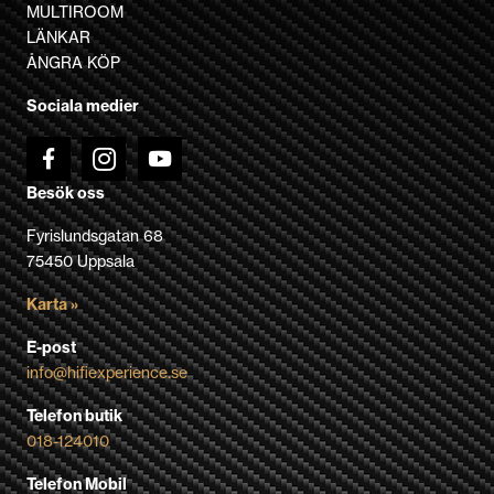
alternativen
MULTIROOM
kan
LÄNKAR
väljas
ÅNGRA KÖP
på
Sociala medier
produktsidan
Besök oss
Fyrislundsgatan 68
75450 Uppsala
Karta »
E-post
info@hifiexperience.se
Telefon butik
018-124010
Telefon Mobil