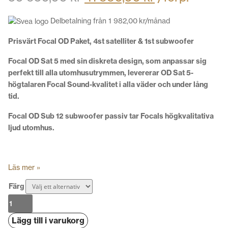
Delbetalning från
1 982,00
kr
/månad
Prisvärt Focal OD Paket, 4st satelliter & 1st subwoofer
Focal OD Sat 5 med sin diskreta design, som anpassar sig
perfekt till alla utomhusutrymmen, levererar OD Sat 5-
högtalaren Focal Sound-kvalitet i alla väder och under lång
tid.
Focal OD Sub 12 subwoofer passiv tar Focals högkvalitativa
ljud utomhus.
Läs mer »
Färg
Focal
OD
Lägg till i varukorg
Paket,