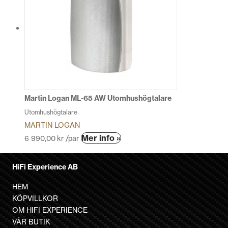
flera
varianter.
De
olika
alternativen
kan
väljas
på
produktsidan
Martin Logan ML-65 AW Utomhushögtalare
Utomhushögtalare
MARTIN LOGAN
Den
Mer info »
6 990,00
kr
/par
här
produkten
HiFi Experience AB
har
flera
HEM
varianter.
KÖPVILLKOR
De
OM HIFI EXPERIENCE
olika
VÅR BUTIK