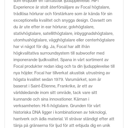
som erbjuder en fantastisk ljudupplevelse. HiFi
Experience är stolt återförsäljare av Focal högtalare,
trådlösa hörlurar och förstärkare som är kända för sin
exceptionella kvalitet och snygga design. Oavsett om
du är ute efter in ear hörlurar, golvhögtalare,
stativhögtalare, satellithögtalare, inbyggnadshögtalare,
utomhushögtalare, vägghögtalare eller centerhögtalare
har vi något för dig. Ja, Focal har allt ifrån
högkvalitativa surroundsystem till subwoofer med
imponerande ljudkvalitet. Spana in vårt sortiment av
Focal produkter redan idag och ta din ljudupplevelse till
nya höjder. Focal har tillverkat akustisk utrustning av
högsta kvalitet sedan 1979. Varumärket, som är
baserat i Saint-Étienne, Frankrike, är ett av
världsledande inom sitt område, tack vare sitt
kunnande och sina innovationer. Kärnan i
verksamheten: Hi-fi-högtalare. Grunden för vårt
historiska DNA ligger i kombinationen av teknologi,
hantverk och ädla material. Vi strävar ständigt efter att
tänja på gränserna för ljud för att erbjuda dig en unik