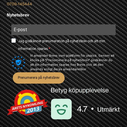
0709-145444
Nyhetsbrev
Jag godkänner prenumeration på nyhetsbrev och att min
information sparas.
Vi använder Brevo som plattform för utskick. Genom att
klicka på "Prenumerera på nyhetsbrev" godkänner du
att din information sparas hos Brevo och att den
används enligt deras
användarvillkor
Prenumerera på nyhetsbrev