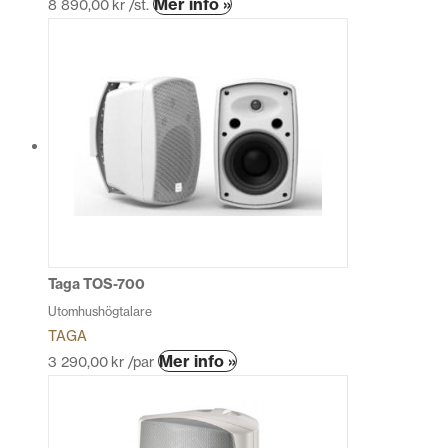
Den
Mer info »
8 890,00
kr
/st.
här
produkten
har
flera
varianter.
De
olika
alternativen
kan
väljas
på
produktsidan
Taga TOS-700
Utomhushögtalare
TAGA
Den
Mer info »
3 290,00
kr
/par
här
produkten
har