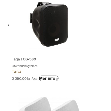
Taga TOS-580
Utomhushögtalare
TAGA
Den
Mer info »
2 290,00
kr
/par
här
produkten
har
flera
varianter.