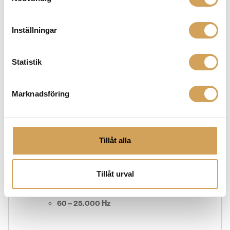
Känslighet:
Inställningar
86 dB
Statistik
Impedans:
Marknadsföring
6 Ohm
Tillåt alla
Frekvensomfång:
Tillåt urval
60 – 25.000 Hz