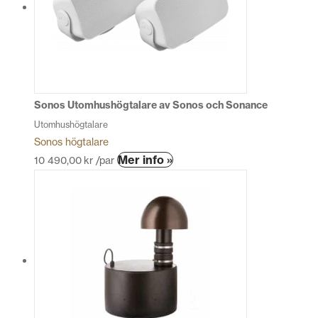
De
olika
alternativen
kan
väljas
på
produktsidan
Sonos Utomhushögtalare av Sonos och Sonance
Utomhushögtalare
Sonos högtalare
Den
Mer info »
10 490,00
kr
/par
här
produkten
har
flera
varianter.
De
olika
alternativen
kan