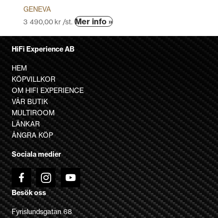
GENEVA
Den
Mer info »
3 490,00
kr
/st.
här
produkten
HiFi Experience AB
har
flera
HEM
varianter.
KÖPVILLKOR
De
OM HIFI EXPERIENCE
olika
VÅR BUTIK
alternativen
MULTIROOM
kan
LÄNKAR
väljas
ÅNGRA KÖP
på
Sociala medier
produktsidan
Besök oss
Fyrislundsgatan 68