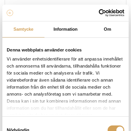
EGENSKAPER
Samtycke
Information
Om
Diskant:
Denna webbplats använder cookies
Vi använder enhetsidentifierare för att anpassa innehållet
0.75 tum soft dome
och annonserna till användarna, tillhandahålla funktioner
för sociala medier och analysera vår trafik. Vi
vidarebefordrar även sådana identifierare och annan
Bas:
information från din enhet till de sociala medier och
annons- och analysföretag som vi samarbetar med.
Dessa kan i sin tur kombinera informationen med annan
information som du har tillhandahållit eller som de har
5.25 tum
samlat in när du har använt deras tjänster.
Samtyckesval
Nödvändig