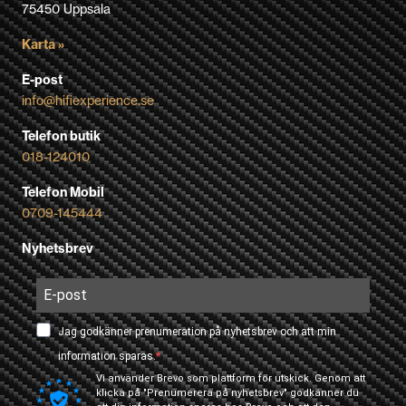
75450 Uppsala
Karta »
E-post
info@hifiexperience.se
Telefon butik
018-124010
Telefon Mobil
0709-145444
Nyhetsbrev
Jag godkänner prenumeration på nyhetsbrev och att min
information sparas.
Vi använder Brevo som plattform för utskick. Genom att
klicka på "Prenumerera på nyhetsbrev" godkänner du