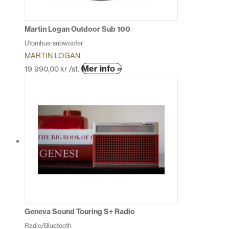
väljas
på
produktsidan
Martin Logan Outdoor Sub 100
Utomhus-subwoofer
MARTIN LOGAN
Den
Mer info »
19 990,00
kr
/st.
här
produkten
har
flera
varianter.
De
olika
alternativen
kan
väljas
på
produktsidan
Geneva Sound Touring S+ Radio
Radio/Bluetooth