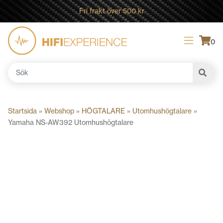
Fri frakt över 500 kr
0
Sök
efter:
Startsida
»
Webshop
»
HÖGTALARE
»
Utomhushögtalare
»
Yamaha NS-AW392 Utomhushögtalare