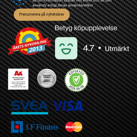
att din information sparas hos Brevo och att den
används enligt deras
användarvillkor
Prenumerera på nyhetsbrev