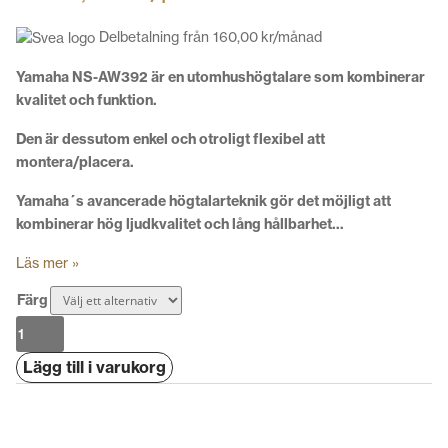
Delbetalning från
160,00
kr
/månad
Yamaha NS-AW392 är en utomhushögtalare som kombinerar
kvalitet och funktion.
Den är dessutom enkel och otroligt flexibel att
montera/placera.
Yamaha´s avancerade högtalarteknik gör det möjligt att
kombinerar hög ljudkvalitet och lång hållbarhet…
Läs mer »
Färg
Yamaha
NS-
Lägg till i varukorg
AW392
Utomhushögtalare
mängd