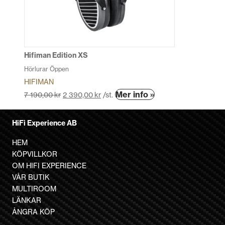
alternativen
kan
väljas
på
produktsidan
Hifiman Edition XS
Hörlurar Öppen
HIFIMAN
Den
Mer info »
7 190,00
kr
2 390,00
kr
/st.
här
produkten
HiFi Experience AB
har
flera
HEM
varianter.
KÖPVILLKOR
De
OM HIFI EXPERIENCE
olika
VÅR BUTIK
alternativen
MULTIROOM
kan
LÄNKAR
väljas
ÅNGRA KÖP
på