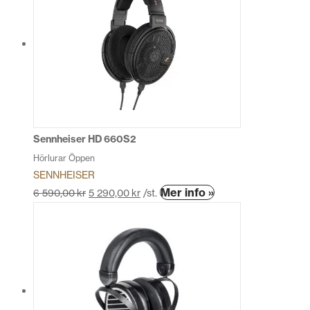
flera
varianter.
De
olika
alternativen
kan
väljas
på
produktsidan
Sennheiser HD 660S2
Hörlurar Öppen
SENNHEISER
Den
Mer info »
6 590,00
kr
5 290,00
kr
/st.
här
produkten
har
flera
varianter.
De
olika