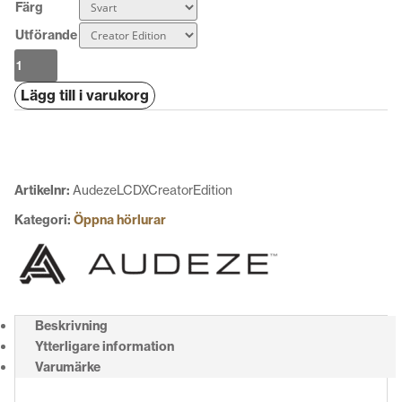
Färg
Utförande
Audeze
LCD-
Lägg till i varukorg
X
Creator
Edition
mängd
Artikelnr:
AudezeLCDXCreatorEdition
Kategori:
Öppna hörlurar
Beskrivning
Ytterligare information
Varumärke