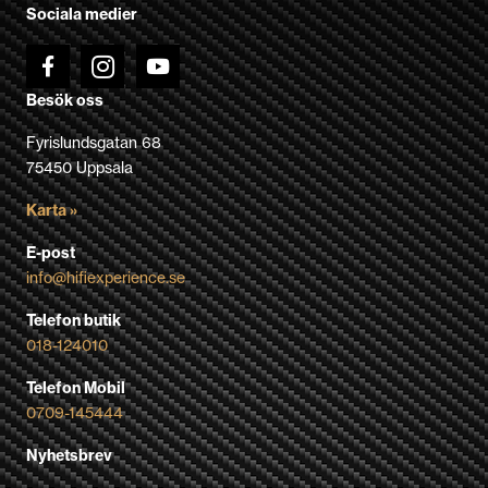
Sociala medier
produktsidan
Besök oss
Fyrislundsgatan 68
75450 Uppsala
Karta »
E-post
info@hifiexperience.se
Telefon butik
018-124010
Telefon Mobil
0709-145444
Nyhetsbrev