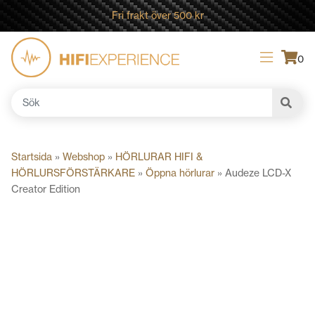
Fri frakt över 500 kr
0
Sök
efter:
Startsida
»
Webshop
»
HÖRLURAR HIFI &
HÖRLURSFÖRSTÄRKARE
»
Öppna hörlurar
»
Audeze LCD-X
Creator Edition