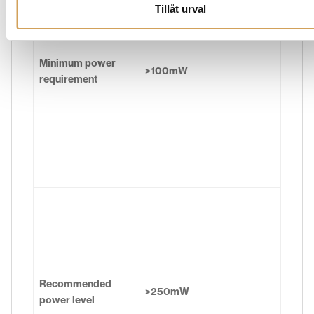
Tillåt urval
Minimum power
>100mW
requirement
Recommended
>250mW
power level