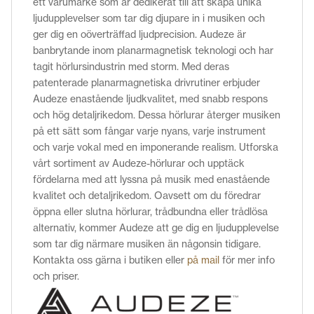
ett varumärke som är dedikerat till att skapa unika
ljudupplevelser som tar dig djupare in i musiken och
ger dig en oöverträffad ljudprecision. Audeze är
banbrytande inom planarmagnetisk teknologi och har
tagit hörlursindustrin med storm. Med deras
patenterade planarmagnetiska drivrutiner erbjuder
Audeze enastående ljudkvalitet, med snabb respons
och hög detaljrikedom. Dessa hörlurar återger musiken
på ett sätt som fångar varje nyans, varje instrument
och varje vokal med en imponerande realism. Utforska
vårt sortiment av Audeze-hörlurar och upptäck
fördelarna med att lyssna på musik med enastående
kvalitet och detaljrikedom. Oavsett om du föredrar
öppna eller slutna hörlurar, trådbundna eller trådlösa
alternativ, kommer Audeze att ge dig en ljudupplevelse
som tar dig närmare musiken än någonsin tidigare.
Kontakta oss gärna i butiken eller
på mail
för mer info
och priser.