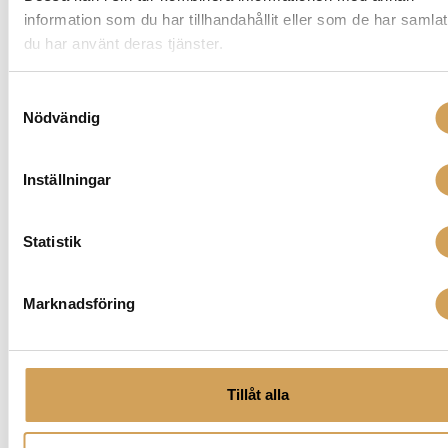
information som du har tillhandahållit eller som de har samlat
du har använt deras tjänster.
Samtyckesval
Nödvändig
Inställningar
103 dB/1mW (at Drum
Sensitivity
Statistik
Reference Point)
Marknadsföring
Tillåt alla