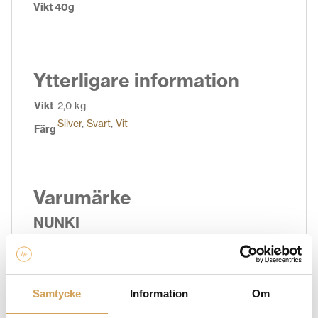
Vikt 40g
Ytterligare information
Vikt
2,0 kg
Silver
,
Svart
,
Vit
Färg
Varumärke
NUNKI
Få enastående ljudkvalitet och design med Nunki-
produkter. Utforska vårt sortiment av Nunki-högtalare
och ljudsystem som kombinerar högpresterande ljud
Samtycke
Information
Om
med stilren estetik. Oavsett om du vill ha trådlösa
högtalare för ditt vardagsrum eller bärbara högtalare