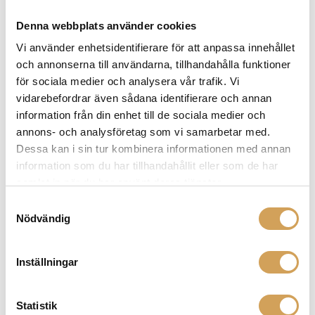
för att njuta av musik utomhus, erbjuder Nunki en
imponerande ljudupplevelse där stil möter prestanda.
Denna webbplats använder cookies
Vi använder enhetsidentifierare för att anpassa innehållet
och annonserna till användarna, tillhandahålla funktioner
för sociala medier och analysera vår trafik. Vi
Relaterade produkter
vidarebefordrar även sådana identifierare och annan
information från din enhet till de sociala medier och
annons- och analysföretag som vi samarbetar med.
Dessa kan i sin tur kombinera informationen med annan
information som du har tillhandahållit eller som de har
samlat in när du har använt deras tjänster.
Samtyckesval
Nödvändig
Inställningar
Audeze LCD-GX Hörlurar Gaming
Statistik
Hörlurar Öppen/Gaming