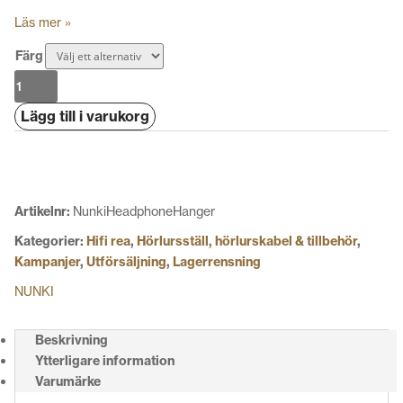
Läs mer »
Färg
Nunki
Headphone
Lägg till i varukorg
Hanger
mängd
Artikelnr:
NunkiHeadphoneHanger
Kategorier:
Hifi rea
,
Hörlursställ, hörlurskabel & tillbehör
,
Kampanjer
,
Utförsäljning
,
Lagerrensning
NUNKI
Beskrivning
Ytterligare information
Varumärke