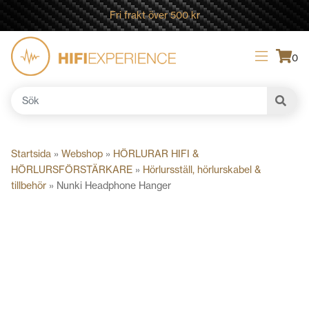
Fri frakt över 500 kr
0
Sök
efter:
Startsida
»
Webshop
»
HÖRLURAR HIFI &
HÖRLURSFÖRSTÄRKARE
»
Hörlursställ, hörlurskabel &
tillbehör
»
Nunki Headphone Hanger