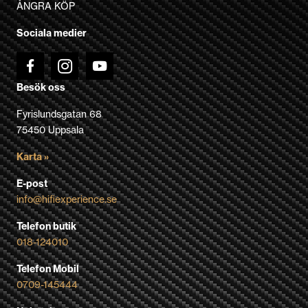
väljas
ÅNGRA KÖP
på
Sociala medier
produktsidan
Besök oss
Fyrislundsgatan 68
75450 Uppsala
Karta »
E-post
info@hifiexperience.se
Telefon butik
018-124010
Telefon Mobil
0709-145444