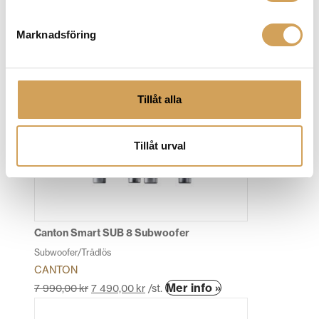
AUDEZE
Den
Mer info »
11 290,00
kr
9 990,00
kr
/st.
Marknadsföring
här
produkten
har
flera
Tillåt alla
varianter.
De
Tillåt urval
olika
alternativen
kan
väljas
på
produktsidan
Canton Smart SUB 8 Subwoofer
Subwoofer/Trådlös
CANTON
Den
Mer info »
7 990,00
kr
7 490,00
kr
/st.
här
produkten