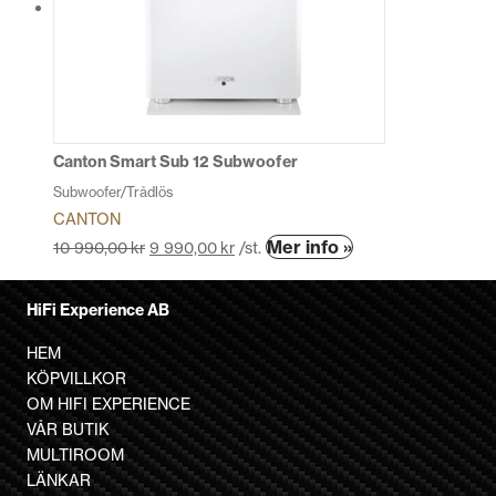
De
olika
alternativen
kan
väljas
på
produktsidan
Canton Smart Sub 12 Subwoofer
Subwoofer/Trådlös
CANTON
Den
Mer info »
10 990,00
kr
9 990,00
kr
/st.
här
produkten
HiFi Experience AB
har
flera
HEM
varianter.
KÖPVILLKOR
De
OM HIFI EXPERIENCE
olika
VÅR BUTIK
alternativen
MULTIROOM
kan
LÄNKAR