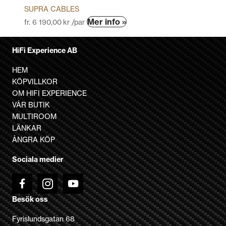
SUPRA CABLES
Den
Mer info »
fr.
6 190,00
kr
/par
här
produkten
HiFi Experience AB
har
flera
HEM
varianter.
KÖPVILLKOR
De
OM HIFI EXPERIENCE
olika
VÅR BUTIK
alternativen
MULTIROOM
kan
LÄNKAR
väljas
ÅNGRA KÖP
på
Sociala medier
produktsidan
Besök oss
Fyrislundsgatan 68