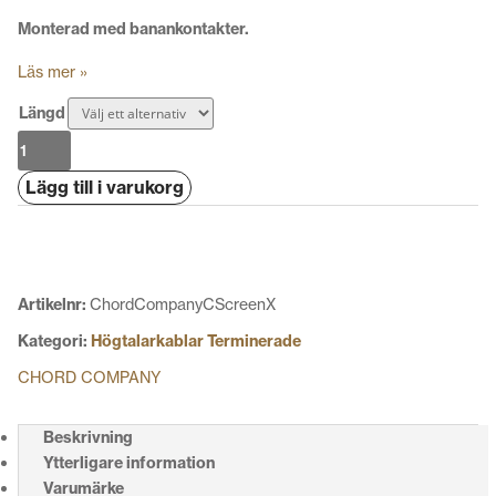
Monterad med banankontakter.
Läs mer »
Längd
Chord
Company
Lägg till i varukorg
C-
Screen
X
mängd
Artikelnr:
ChordCompanyCScreenX
Kategori:
Högtalarkablar Terminerade
CHORD COMPANY
Beskrivning
Ytterligare information
Varumärke