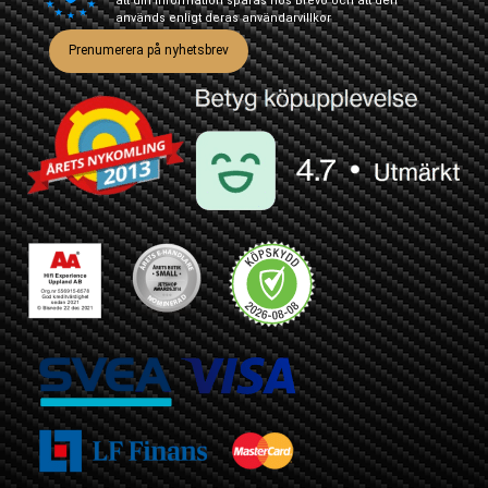
att din information sparas hos Brevo och att den
används enligt deras
användarvillkor
Prenumerera på nyhetsbrev