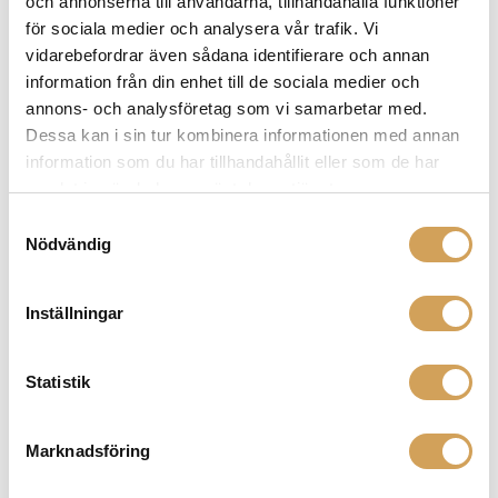
och annonserna till användarna, tillhandahålla funktioner
för sociala medier och analysera vår trafik. Vi
vidarebefordrar även sådana identifierare och annan
information från din enhet till de sociala medier och
annons- och analysföretag som vi samarbetar med.
Dessa kan i sin tur kombinera informationen med annan
information som du har tillhandahållit eller som de har
samlat in när du har använt deras tjänster.
Samtyckesval
Nödvändig
Solid Tech Bridge of Silence
Kabel Lyftare
Inställningar
SOLID TECH
Mer info »
2 950,00
kr
/par
Statistik
Marknadsföring