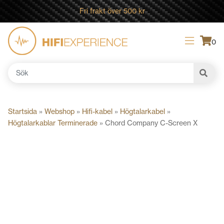
Fri frakt över 500 kr
0
Sök
efter:
Startsida
»
Webshop
»
Hifi-kabel
»
Högtalarkabel
»
Högtalarkablar Terminerade
»
Chord Company C-Screen X