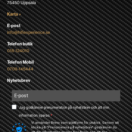
75450 Uppsala
Karta »
E-post
info@hifiexperience.se
Telefon butik
018-124010
Telefon Mobil
0709-145444
Nyhetsbrev
Jag godkänner prenumeration på nyhetsbrev och att min
information sparas.
Vi använder Brevo som plattform för utskick. Genom att
klicka på "Prenumerera på nyhetsbrev" godkänner du