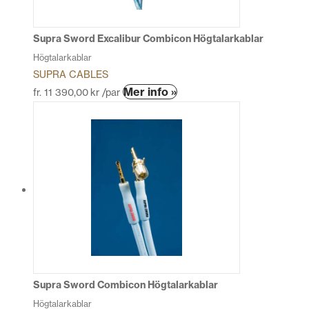
väljas
på
produktsidan
Supra Sword Excalibur Combicon Högtalarkablar
Högtalarkablar
SUPRA CABLES
Den
Mer info »
fr.
11 390,00
kr
/par
här
produkten
har
flera
varianter.
De
olika
alternativen
kan
väljas
på
produktsidan
Supra Sword Combicon Högtalarkablar
Högtalarkablar