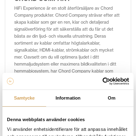
HiFi Experience är en stolt återförsäljare av Chord
Company produkter. Chord Company strävar efter att
skapa kablar som ger en ren, klar och detaljerad
signalöverföring för att säkerställa att du får ut det
bästa av din ljud- och visuella utrustning. Deras
sortiment av kablar omfattar högtalarkablar,
signalkablar, HDMI-kablar, strömkablar och mycket
mer. Oavsett om du vill optimera ljudet i ditt
hemmaljudsystem eller maximera bildkvaliteten i ditt
hemmabiosystem, har Chord Company kablar som
möter dina behov och levererar en förbättrad ljud- och
bildupplevelse. Scrolla ned och klicka hem
komponenten du behöver redan idag!
Samtycke
Information
Om
Denna webbplats använder cookies
Relaterade produkter
Vi använder enhetsidentifierare för att anpassa innehållet