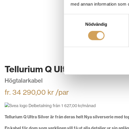
med annan information som du 
Samtyckesval
Nödvändig
Tellurium Q Ultra Silver
Högtalarkabel
fr.
34 290,00
kr
/par
Delbetalning från
1 627,00
kr
/månad
Tellurium Q Ultra Silver är från deras helt Nya silverserie med t
En kabel för dom som verkligen vill få ut alla detaljer ur sin anläg