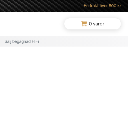
Fri frakt över 500 kr
0
varor
Sälj begagnad HiFi