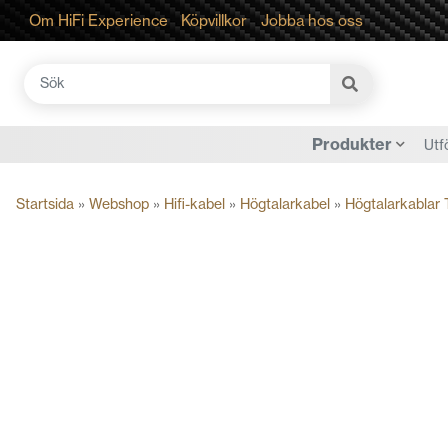
Om HiFi Experience
Köpvillkor
Jobba hos oss
Sök
efter:
Produkter
Utf
Startsida
»
Webshop
»
Hifi-kabel
»
Högtalarkabel
»
Högtalarkablar