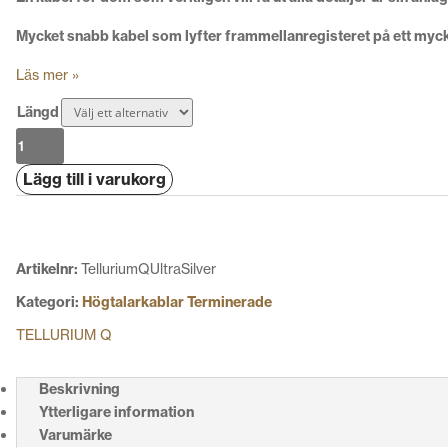
Mycket snabb kabel som lyfter frammellanregisteret på ett myc
Läs mer »
Längd
Tellurium
Q
Lägg till i varukorg
Ultra
Silver
mängd
Artikelnr:
TelluriumQUltraSilver
Kategori:
Högtalarkablar Terminerade
TELLURIUM Q
Beskrivning
Ytterligare information
Varumärke