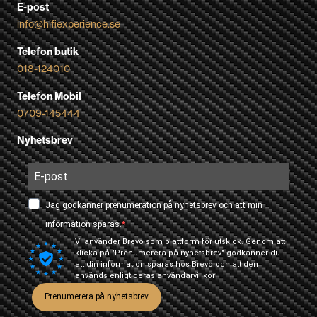
E-post
info@hifiexperience.se
Telefon butik
018-124010
Telefon Mobil
0709-145444
Nyhetsbrev
Jag godkänner prenumeration på nyhetsbrev och att min
information sparas.
Vi använder Brevo som plattform för utskick. Genom att
klicka på "Prenumerera på nyhetsbrev" godkänner du
att din information sparas hos Brevo och att den
används enligt deras
användarvillkor
Prenumerera på nyhetsbrev