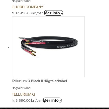
Högtalarkabel
CHORD COMPANY
Den
Mer info »
fr.
17 490,00
kr
/par
här
produkten
har
flera
varianter.
De
olika
alternativen
kan
väljas
på
produktsidan
Tellurium Q Black II Högtalarkabel
Högtalarkabel
TELLURIUM Q
Den
Mer info »
fr.
3 690,00
kr
/par
här