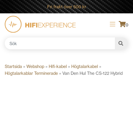
Fri frakt över 500 kr
0
Sök
efter:
Startsida
»
Webshop
»
Hifi-kabel
»
Högtalarkabel
»
Högtalarkablar Terminerade
»
Van Den Hul The CS-122 Hybrid