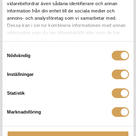
vidarebefordrar även sådana identifierare och annan
om du bygger upp ett komplett ljudsystem eller
information från din enhet till de sociala medier och
uppgraderar en enskild komponent, kan kablar från
Van den Hul vara det perfekta valet för att optimera
annons- och analysföretag som vi samarbetar med.
ljudkvaliteten och uppnå en mer engagerande
Dessa kan i sin tur kombinera informationen med annan
musikupplevelse. Utöver sina ljudkablar tillverkar Van
information som du har tillhandahållit eller som de har
den Hul även pickupar för skivspelare. De är
samlat in när du har använt deras tjänster.
utformade med noggrant utvalda material och
Samtyckesval
avancerad pickup-teknik för att få fram den bästa
Nödvändig
möjliga ljudkvaliteten från dina vinylskivor. Scrolla ner
för att ta del av hela utbudet!
Inställningar
Statistik
Relaterade produkter
Marknadsföring