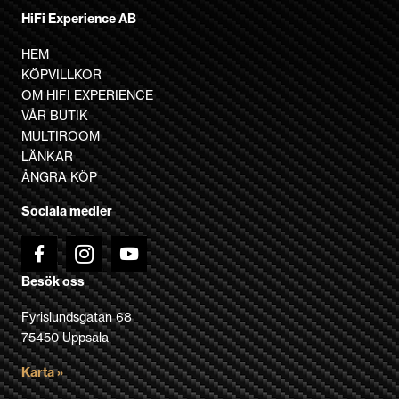
produkten
HiFi Experience AB
har
flera
HEM
varianter.
KÖPVILLKOR
De
OM HIFI EXPERIENCE
olika
VÅR BUTIK
alternativen
MULTIROOM
kan
LÄNKAR
väljas
ÅNGRA KÖP
på
Sociala medier
produktsidan
Besök oss
Fyrislundsgatan 68
75450 Uppsala
Karta »