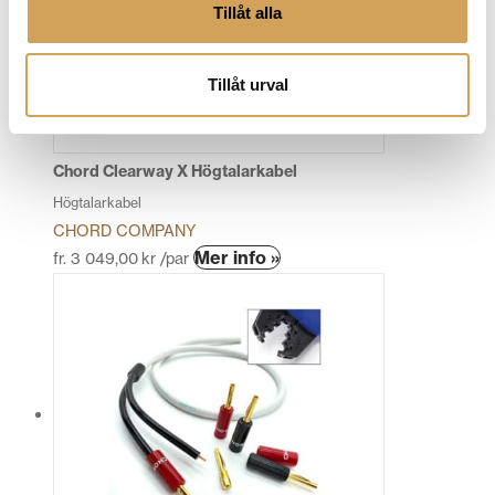
Tillåt alla
Tillåt urval
Chord Clearway X Högtalarkabel
Högtalarkabel
CHORD COMPANY
Den
Mer info »
fr.
3 049,00
kr
/par
här
produkten
har
flera
varianter.
De
olika
alternativen
kan