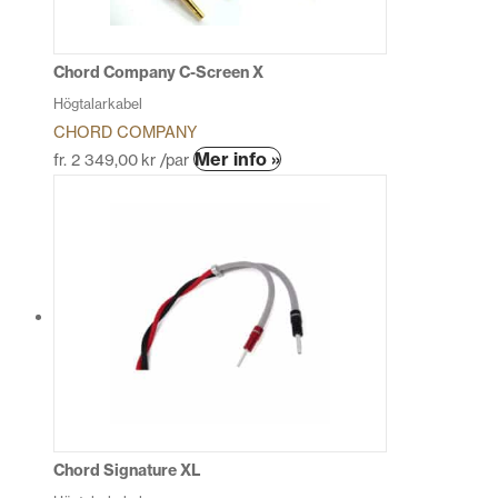
väljas
på
produktsidan
Chord Company C-Screen X
Högtalarkabel
CHORD COMPANY
Den
Mer info »
fr.
2 349,00
kr
/par
här
produkten
har
flera
varianter.
De
olika
alternativen
kan
väljas
på
produktsidan
Chord Signature XL