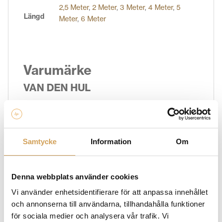
2,5 Meter
,
2 Meter
,
3 Meter
,
4 Meter
,
5
Längd
Meter
,
6 Meter
Varumärke
VAN DEN HUL
När du är ute efter högkvalitativa ljudkablar och
pickups är Van den Hul rätt varumärke för dig. Med
deras hängivenhet till ljudkvalitet, innovativ teknik och
noggrann tillverkning erbjuder Van den Hul produkter
Samtycke
Information
Om
som tar din ljudupplevelse till en helt ny nivå. Hos oss
på Hi-Fi Experience hittar du ett brett utbud av
ljudkablar och tillbehör som är utformade för att
Denna webbplats använder cookies
optimera signalöverföring och förbättra ljudkvaliteten.
Vi använder enhetsidentifierare för att anpassa innehållet
Vi erbjuder ett brett utbud av kablar för olika
och annonserna till användarna, tillhandahålla funktioner
applikationer och anslutningar, inklusive högtalarkablar,
för sociala medier och analysera vår trafik. Vi
signalkablar, digitala kablar och mycket mer. Oavsett