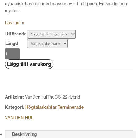
dynamisk bas och med massor av luft i toppen. En smidig och
mycke…
Läs mer »
Utförande
Längd
Van
Den
Lägg till i varukorg
Hul
The
CS-
122
Hybrid
Artikelnr:
VanDenHulTheCS122Hybrid
mängd
Kategori:
Högtalarkablar Terminerade
VAN DEN HUL
Beskrivning