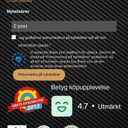
0709-145444
Nyhetsbrev
Jag godkänner prenumeration på nyhetsbrev och att min
information sparas.
Vi använder Brevo som plattform för utskick. Genom att
klicka på "Prenumerera på nyhetsbrev" godkänner du
att din information sparas hos Brevo och att den
används enligt deras
användarvillkor
Prenumerera på nyhetsbrev