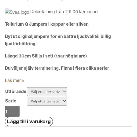
Delbetalning från
119,00
kr
/månad
Tellurium Q Jumpers i koppar eller silver.
Byt ut orginaljumpers för en bättre ljudkvalité, billig
ljudförbättring.
Längd 30cm Säljs i sett (1par högtalare)
Du väljer själv terminering. Finns i flera olika serier
Läs mer »
Utförande
Serie
Tellurium
Q
Lägg till i varukorg
Jumpers
mängd