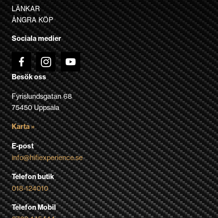
kan
LÄNKAR
väljas
ÅNGRA KÖP
på
Sociala medier
produktsidan
Besök oss
Fyrislundsgatan 68
75450 Uppsala
Karta »
E-post
info@hifiexperience.se
Telefon butik
018-124010
Telefon Mobil