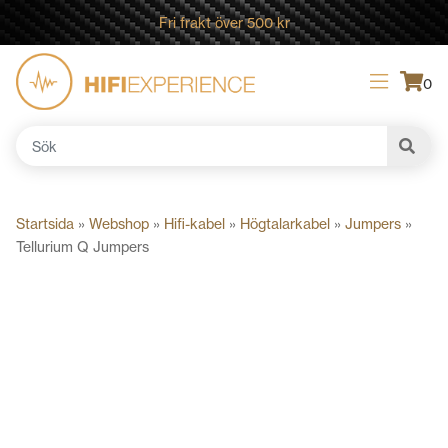
Fri frakt över 500 kr
0
Sök
efter:
Startsida
»
Webshop
»
Hifi-kabel
»
Högtalarkabel
»
Jumpers
»
Tellurium Q Jumpers