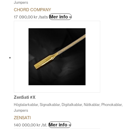
Jumpers
CHORD COMPANY
Den
Mer info »
17 090,00
kr
/sats
här
produkten
har
flera
varianter.
De
olika
alternativen
kan
väljas
på
produktsidan
ZenSati #X
Högtalarkablar, Signalkablar, Digitalkablar, Nätkablar, Phonokablar,
Jumpers
ZENSATI
Den
Mer info »
140 000,00
kr
/st.