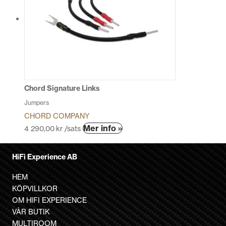
varianter.
De
olika
alternativen
kan
väljas
på
produktsidan
Chord Signature Links
Jumpers
CHORD COMPANY
Den
Mer info »
4 290,00
kr
/sats
här
produkten
HiFi Experience AB
har
flera
HEM
varianter.
KÖPVILLKOR
De
OM HIFI EXPERIENCE
olika
VÅR BUTIK
alternativen
MULTIROOM