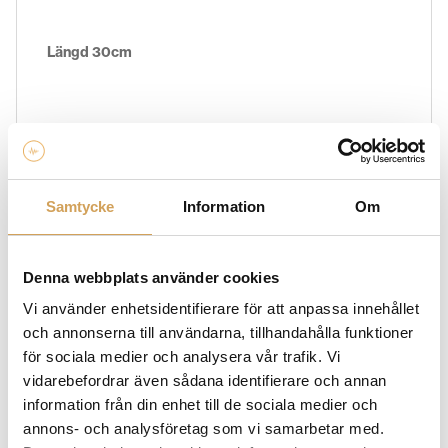
Längd 30cm
Säljs i set (1par högtalare)
Samtycke
Information
Om
Du väljer själv terminering.
Denna webbplats använder cookies
Finns i 10olika serier
Vi använder enhetsidentifierare för att anpassa innehållet
och annonserna till användarna, tillhandahålla funktioner
för sociala medier och analysera vår trafik. Vi
vidarebefordrar även sådana identifierare och annan
Ytterligare information
information från din enhet till de sociala medier och
Vikt
2,0 kg
annons- och analysföretag som vi samarbetar med.