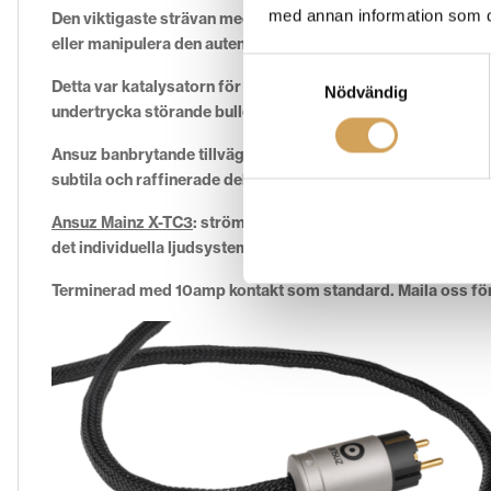
med annan information som du 
Den viktigaste strävan med hela denna produktserie har allti
eller manipulera den autentiska unikheten i musikens dynamik
Samtyckesval
Detta var katalysatorn för Ansuz att inleda en helt ny tekni
Nödvändig
undertrycka störande bullerstörningar genom specifika mo
Ansuz banbrytande tillvägagångssätt inom brusreducering o
subtila och raffinerade delarna av musiken att utvecklas fullt
Ansuz Mainz X-TC3
:
strömkabel
tillför en ännu mer raffinera
det individuella ljudsystemet, med instrument och röster so
Terminerad med 10amp kontakt som standard. Maila oss för