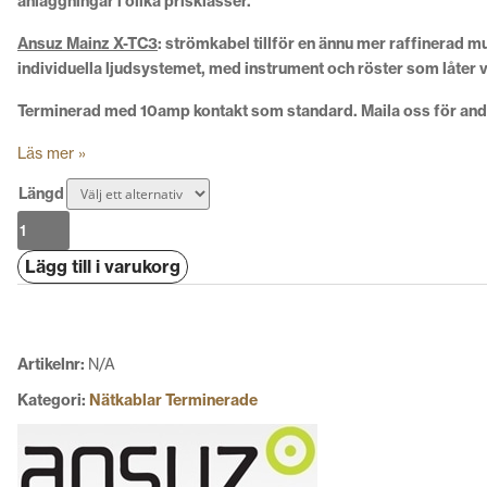
anläggningar i olika prisklasser.
Ansuz Mainz X-TC3
:
strömkabel
tillför en ännu mer raffinerad mus
individuella ljudsystemet, med instrument och röster som låter 
Terminerad med 10amp kontakt som standard. Maila oss för andr
Läs mer »
Längd
Ansuz
Mainz
Lägg till i varukorg
X-
TC3
mängd
Artikelnr:
N/A
Kategori:
Nätkablar Terminerade