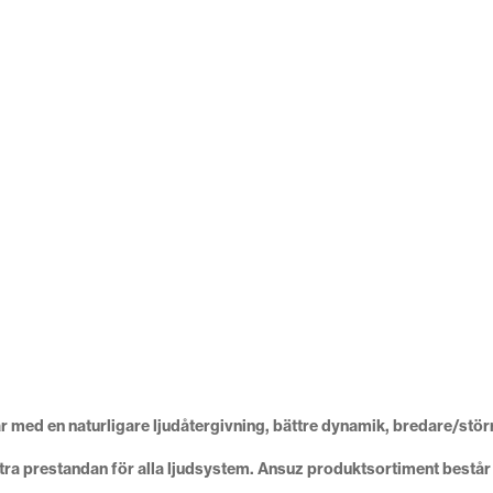
 med en naturligare ljudåtergivning, bättre dynamik, bredare/störr
ra prestandan för alla ljudsystem.
Ansuz
produktsortiment består a