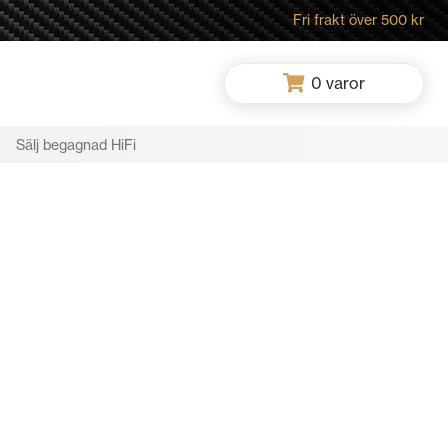
Fri frakt över 500 kr
0
varor
Sälj begagnad HiFi