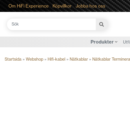
Om HiFi Experience
Köpvillkor
Jobba hos oss
Sök
efter:
Produkter
Utf
Startsida
»
Webshop
»
Hifi-kabel
»
Nätkablar
»
Nätkablar Terminer