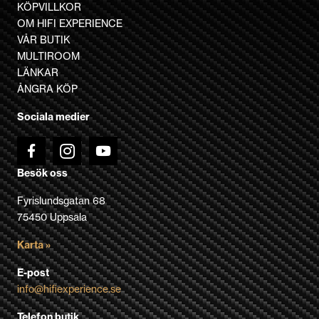
varianter.
KÖPVILLKOR
De
OM HIFI EXPERIENCE
olika
VÅR BUTIK
alternativen
MULTIROOM
kan
LÄNKAR
väljas
ÅNGRA KÖP
på
Sociala medier
produktsidan
Besök oss
Fyrislundsgatan 68
75450 Uppsala
Karta »
E-post
info@hifiexperience.se
Telefon butik