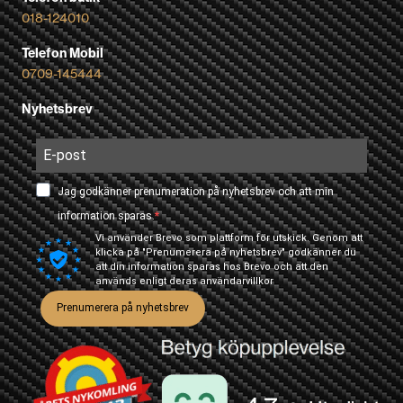
018-124010
Telefon Mobil
0709-145444
Nyhetsbrev
Jag godkänner prenumeration på nyhetsbrev och att min
information sparas.
Vi använder Brevo som plattform för utskick. Genom att
klicka på "Prenumerera på nyhetsbrev" godkänner du
att din information sparas hos Brevo och att den
används enligt deras
användarvillkor
Prenumerera på nyhetsbrev