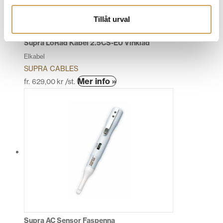
Tillåt urval
Supra LoRad Kabel 2.5CS-EU Vinklad
Elkabel
SUPRA CABLES
Den
Mer info »
fr.
629,00
kr
/st.
här
produkten
har
flera
varianter.
De
olika
alternativen
kan
väljas
på
produktsidan
Supra AC Sensor Faspenna