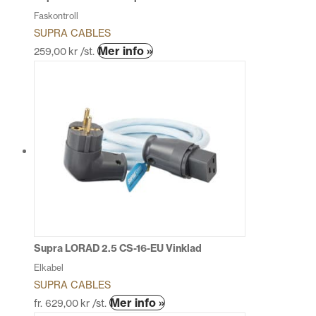
Faskontroll
SUPRA CABLES
Mer info »
259,00
kr
/st.
Supra LORAD 2.5 CS-16-EU Vinklad
Elkabel
SUPRA CABLES
Den
Mer info »
fr.
629,00
kr
/st.