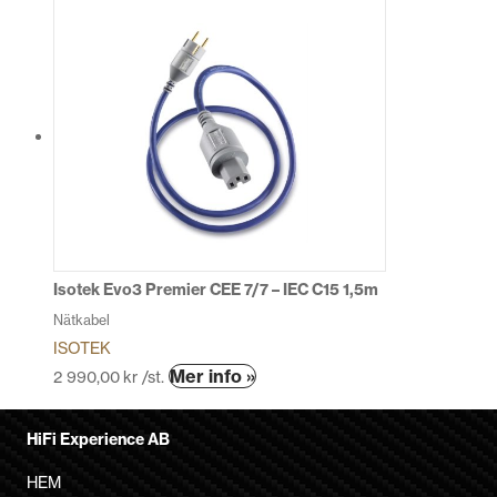
här
produkten
har
flera
varianter.
De
olika
alternativen
kan
väljas
på
produktsidan
Isotek Evo3 Premier CEE 7/7 – IEC C15 1,5m
Nätkabel
ISOTEK
Den
Mer info »
2 990,00
kr
/st.
här
produkten
HiFi Experience AB
har
flera
HEM