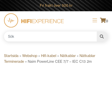
Fri frakt över 500 kr
0
Sök
efter:
Startsida
»
Webshop
»
Hifi-kabel
»
Nätkablar
»
Nätkablar
Terminerade
»
Naim PowerLine CEE 7/7 – IEC C13 2m