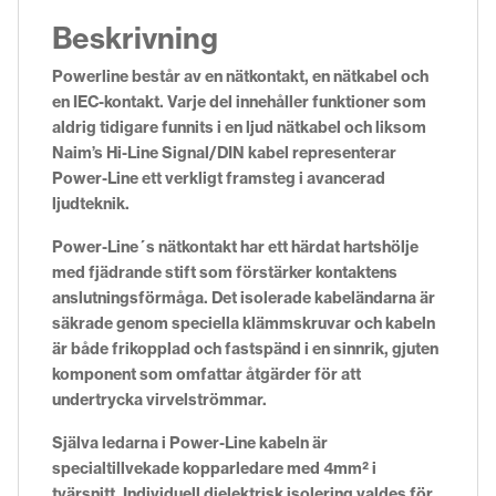
Beskrivning
Powerline består av en nätkontakt, en nätkabel och
en IEC-kontakt. Varje del innehåller funktioner som
aldrig tidigare funnits i en ljud nätkabel och liksom
Naim’s Hi-Line Signal/DIN kabel representerar
Power-Line ett verkligt framsteg i avancerad
ljudteknik.
Power-Line´s nätkontakt har ett härdat hartshölje
med fjädrande stift som förstärker kontaktens
anslutningsförmåga. Det isolerade kabeländarna är
säkrade genom speciella klämmskruvar och kabeln
är både frikopplad och fastspänd i en sinnrik, gjuten
komponent som omfattar åtgärder för att
undertrycka virvelströmmar.
Själva ledarna i Power-Line kabeln är
specialtillvekade kopparledare med 4mm² i
tvärsnitt. Individuell dielektrisk isolering valdes för