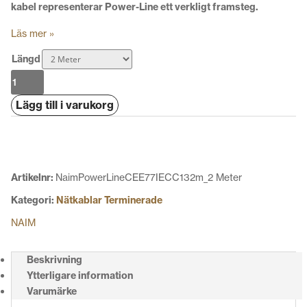
kabel representerar Power-Line ett verkligt framsteg.
Läs mer »
Längd
Naim
PowerLine
Lägg till i varukorg
CEE
7/7
-
IEC
C13
Artikelnr:
NaimPowerLineCEE77IECC132m_2 Meter
2m
Kategori:
Nätkablar Terminerade
mängd
NAIM
Beskrivning
Ytterligare information
Varumärke