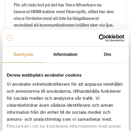
För att råda bot på det har flera tillverkare nu
lanserat HDMI-kablar med fiberoptik, vilket har den
stora fördelen med att inte ha längdbaserat
motstånd då kommunikationen istället sker via ljus.
Signalen omvandlas från elektrisk till optisk i HDMI-
kontakten för att vidaretransporteras som ljus till
mottagande HDMI-kontakt där den sedan omvandlas
tillbaka.
Samtycke
Information
Om
Helt utan att du behöver tillsätta någon
Denna webbplats använder cookies
strömförsörjning eller annan tilläggsprodukt, själva
Vi använder enhetsidentifierare för att anpassa innehållet
kabeln fungerar precis som en vanlig HDMI-kabel. En
och annonserna till användarna, tillhandahålla funktioner
annan fördel med den optiska ledaren är att den kan
för sociala medier och analysera vår trafik. Vi
göras mycket tunnare.
vidarebefordrar även sådana identifierare och annan
information från din enhet till de sociala medier och
annons- och analysföretag som vi samarbetar med.
Supra HDMI AOC är därför enbart 4,5 mm tunn vilket
Dessa kan i sin tur kombinera informationen med annan