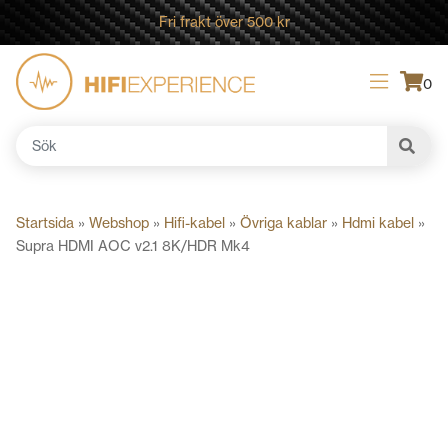
Fri frakt över 500 kr
0
Sök
efter:
Startsida
»
Webshop
»
Hifi-kabel
»
Övriga kablar
»
Hdmi kabel
»
Supra HDMI AOC v2.1 8K/HDR Mk4