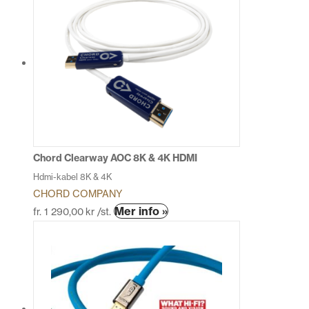
har
flera
varianter.
De
olika
alternativen
kan
väljas
på
produktsidan
Chord Clearway AOC 8K & 4K HDMI
Hdmi-kabel 8K & 4K
CHORD COMPANY
Den
Mer info »
fr.
1 290,00
kr
/st.
här
produkten
har
flera
varianter.
De