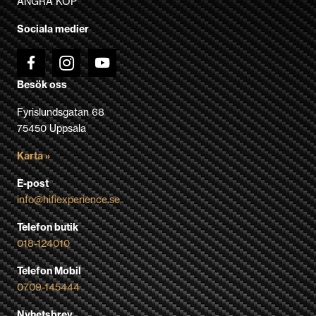
ÅNGRA KÖP
på
Sociala medier
produktsidan
Besök oss
Fyrislundsgatan 68
75450 Uppsala
Karta »
E-post
info@hifiexperience.se
Telefon butik
018-124010
Telefon Mobil
0709-145444
Nyhetsbrev