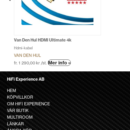
olika
alternativen
kan
väljas
på
produktsidan
Van Den Hul HDMI Ultimate 4k
Hdmi-kabel
VAN DEN HUL
Den
Mer info »
fr.
1 290,00
kr
/st.
här
produkten
HiFi Experience AB
har
flera
HEM
varianter.
KÖPVILLKOR
De
OM HIFI EXPERIENCE
olika
VÅR BUTIK
alternativen
MULTIROOM
kan
LÄNKAR
väljas