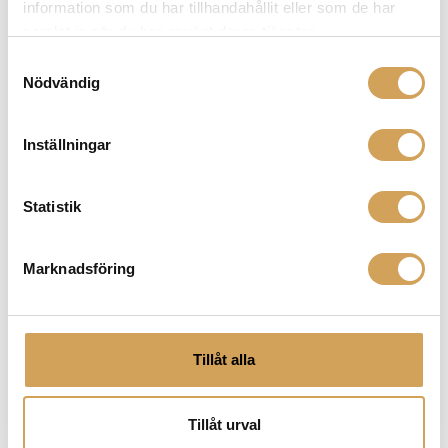
gör den lätt att dra långa längder och dölja på ett
information som du har tillhandahållit eller som de har
snyggt sätt i kabellister.
samlat in när du har använt deras tjänster.
Samtyckesval
Nödvändig
Prestandan hos kabeln är väldigt bra med kapacitet
på hela 48 Gigabit per sekund vilket inrymmer Ultra
Inställningar
HD 8K signal med full färgrymd i 60 Hz och HDR.
Statistik
EGENSKAPER
Marknadsföring
Typ:
HDMI 8K/HDR
Tillåt alla
Används till:
HDMI signal
Tillåt urval