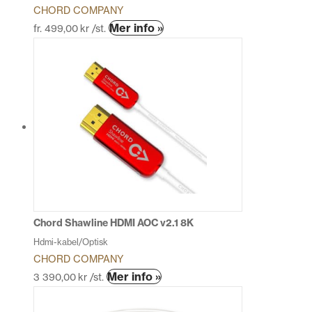
CHORD COMPANY
Den
Mer info »
fr.
499,00
kr
/st.
här
produkten
har
flera
varianter.
De
olika
alternativen
kan
väljas
på
produktsidan
Chord Shawline HDMI AOC v2.1 8K
Hdmi-kabel/Optisk
CHORD COMPANY
Den
Mer info »
3 390,00
kr
/st.
här
produkten