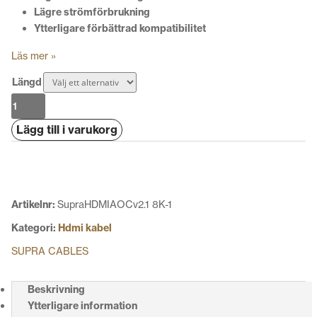
Lägre strömförbrukning
Ytterligare förbättrad
kompatibilitet
Läs mer »
Längd
Supra
HDMI
Lägg till i varukorg
AOC
v2.1
8K/HDR
Mk4
mängd
Artikelnr:
SupraHDMIAOCv2.1 8K-1
Kategori:
Hdmi kabel
SUPRA CABLES
Beskrivning
Ytterligare information