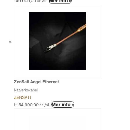
Mer info »
140 000,00
kr
/st.
här
produkten
har
flera
varianter.
De
olika
alternativen
kan
väljas
på
produktsidan
ZenSati Angel Ethernet
Nätverkskabel
ZENSATI
Den
Mer info »
fr.
54 990,00
kr
/st.
här
produkten
har