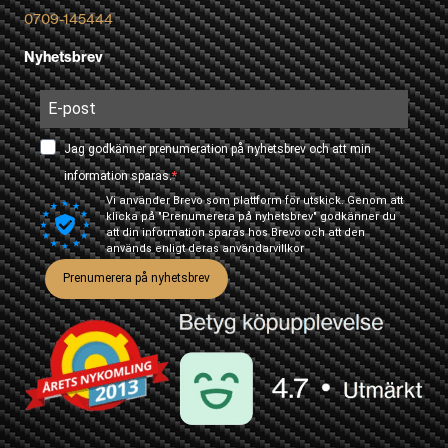
0709-145444
Nyhetsbrev
Jag godkänner prenumeration på nyhetsbrev och att min
information sparas.
Vi använder Brevo som plattform för utskick. Genom att
klicka på "Prenumerera på nyhetsbrev" godkänner du
att din information sparas hos Brevo och att den
används enligt deras
användarvillkor
Prenumerera på nyhetsbrev