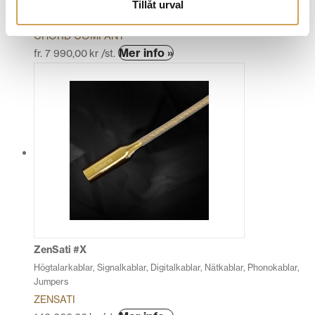
Tillåt urval
Nätverkskabel
CHORD COMPANY
Den
Mer info »
fr.
7 990,00
kr
/st.
här
produkten
har
flera
varianter.
De
olika
alternativen
kan
väljas
på
produktsidan
ZenSati #X
Högtalarkablar, Signalkablar, Digitalkablar, Nätkablar, Phonokablar,
Jumpers
ZENSATI
Den