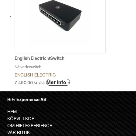
flera
varianter.
De
olika
alternativen
kan
väljas
på
produktsidan
English Electric 8Switch
Nätverksswitch
ENGLISH ELECTRIC
Den
Mer info »
7 490,00
kr
/st.
här
produkten
HiFi Experience AB
har
flera
HEM
varianter.
KÖPVILLKOR
De
OM HIFI EXPERIENCE
olika
VÅR BUTIK