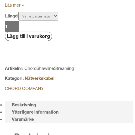
Läs mer »
Längd
Chord
Shawline
Lägg till i varukorg
Streaming
Nätverkskabel
mängd
Artikelnr:
ChordShawlineStreaming
Kategori:
Nätverkskabel
CHORD COMPANY
Beskrivning
Ytterligare information
Varumärke