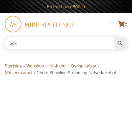
Fri frakt över 500 kr
0
Sök
efter:
Startsida
»
Webshop
»
Hifi-kabel
»
Övriga kablar
»
Nätverkskabel
»
Chord Shawline Streaming Nätverkskabel