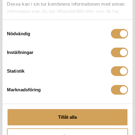
Dessa kan i sin tur kombinera informationen med annan
möter dina behov och levererar en förbättrad ljud- och
information som du har tillhandahållit eller som de har
bildupplevelse. Scrolla ned och klicka hem
samlat in när du har använt deras tjänster.
komponenten du behöver redan idag!
Samtyckesval
Nödvändig
Relaterade produkter
Inställningar
Statistik
Marknadsföring
Tillåt alla
Chord Epic Streaming