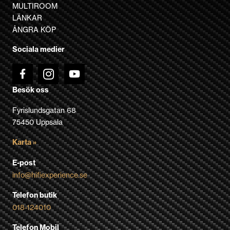
alternativen
MULTIROOM
kan
LÄNKAR
väljas
ÅNGRA KÖP
på
Sociala medier
produktsidan
Besök oss
Fyrislundsgatan 68
75450 Uppsala
Karta »
E-post
info@hifiexperience.se
Telefon butik
018-124010
Telefon Mobil