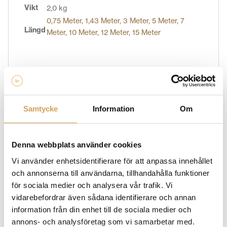
Vikt
2,0 kg
0,75 Meter
,
1,43 Meter
,
3 Meter
,
5 Meter
,
7
Längd
Meter
,
10 Meter
,
12 Meter
,
15 Meter
Varumärke
CHORD COMPANY
Samtycke
Information
Om
HiFi Experience är en stolt återförsäljare av Chord
Company produkter. Chord Company strävar efter att
skapa kablar som ger en ren, klar och detaljerad
Denna webbplats använder cookies
signalöverföring för att säkerställa att du får ut det
Vi använder enhetsidentifierare för att anpassa innehållet
bästa av din ljud- och visuella utrustning. Deras
och annonserna till användarna, tillhandahålla funktioner
sortiment av kablar omfattar högtalarkablar,
för sociala medier och analysera vår trafik. Vi
signalkablar, HDMI-kablar, strömkablar och mycket
vidarebefordrar även sådana identifierare och annan
mer. Oavsett om du vill optimera ljudet i ditt
information från din enhet till de sociala medier och
hemmaljudsystem eller maximera bildkvaliteten i ditt
annons- och analysföretag som vi samarbetar med.
hemmabiosystem, har Chord Company kablar som