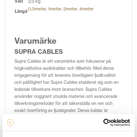
Vikt
2,0 kg
0,3meter
,
1meter
,
2meter
,
4meter
Längd
Varumärke
SUPRA CABLES
Supra Cables är ett varumärke som fokuserar på
högkvalitativa audiokablar och tillbehör. Med deras
engagemang för att leverera överlägsen ljudkvalitet
och pålitlighet har Supra Cables etablerat sig som en
ledande tillverkare inom branschen. Supra Cables
använder noggrant utvalda material och avancerade
tillverkningsmetoder för att säkerställa en ren och
exakt överföring av ljudsignaler. Deras kablar är
konstruerade med hänsyn till elektrisk integritet och
har effektiva skärmningar för att minimera störningar
och brus. Resultatet är en förbättrad ljudkvalitet med