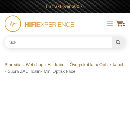
Fri frakt över 500 kr
0
Sök
efter:
Startsida
»
Webshop
»
Hifi-kabel
»
Övriga kablar
»
Optisk kabel
»
Supra ZAC Toslink-Mini Optisk kabel