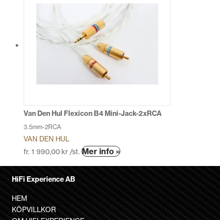
har
flera
varianter.
De
olika
alternativen
kan
väljas
på
produktsidan
Van Den Hul Flexicon B4 Mini-Jack-2xRCA
3.5mm-2RCA
VAN DEN HUL
Den
Mer info »
fr.
1 990,00
kr
/st.
här
produkten
HiFi Experience AB
har
flera
HEM
varianter.
KÖPVILLKOR
De