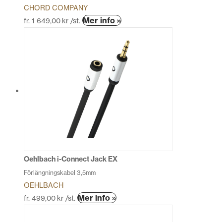
CHORD COMPANY
Den
Mer info »
fr.
1 649,00
kr
/st.
här
produkten
har
flera
varianter.
De
olika
alternativen
kan
väljas
på
produktsidan
Oehlbach i-Connect Jack EX
Förlängningskabel 3,5mm
OEHLBACH
Den
Mer info »
fr.
499,00
kr
/st.
här
produkten