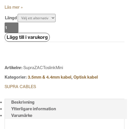
Läs mer »
Längd
Supra
ZAC
Lägg till i varukorg
Toslink-
Mini
Optisk
kabel
mängd
Artikelnr:
SupraZACToslinkMini
Kategorier:
3.5mm & 4.4mm kabel
,
Optisk kabel
SUPRA CABLES
Beskrivning
Ytterligare information
Varumärke