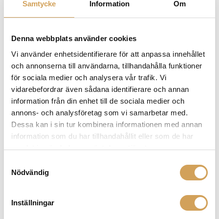
bättre detaljer, klarhet och dynamik. Utöver deras
Samtycke
Information
Om
fokus på ljudprestanda, är Supra Cables även kända
för hållbarhet och pålitlighet. Deras kablar är byggda
för att vara robusta och tåla användning under lång tid
Denna webbplats använder cookies
utan att kompromissa med prestanda. Klicka hem det
Vi använder enhetsidentifierare för att anpassa innehållet
du behöver från Supra Cables redan idag!
och annonserna till användarna, tillhandahålla funktioner
för sociala medier och analysera vår trafik. Vi
vidarebefordrar även sådana identifierare och annan
information från din enhet till de sociala medier och
Relaterade produkter
annons- och analysföretag som vi samarbetar med.
Dessa kan i sin tur kombinera informationen med annan
information som du har tillhandahållit eller som de har
samlat in när du har använt deras tjänster.
Samtyckesval
Nödvändig
Inställningar