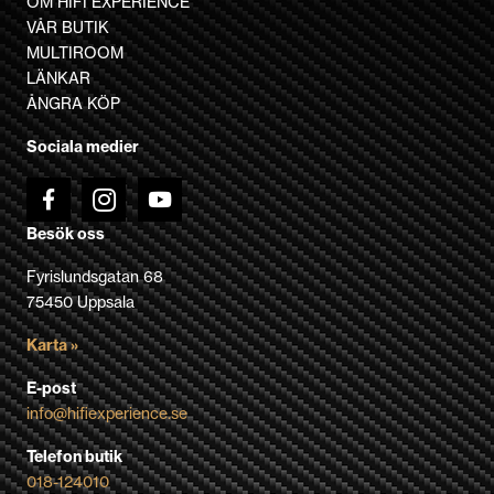
OM HIFI EXPERIENCE
olika
VÅR BUTIK
alternativen
MULTIROOM
kan
LÄNKAR
väljas
ÅNGRA KÖP
på
Sociala medier
produktsidan
Besök oss
Fyrislundsgatan 68
75450 Uppsala
Karta »
E-post
info@hifiexperience.se
Telefon butik
018-124010