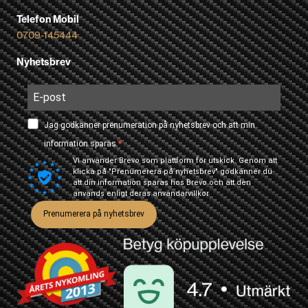
Telefon Mobil
0709-145444
Nyhetsbrev
Jag godkänner prenumeration på nyhetsbrev och att min
information sparas.
Vi använder Brevo som plattform för utskick. Genom att
klicka på "Prenumerera på nyhetsbrev" godkänner du
att din information sparas hos Brevo och att den
används enligt deras
användarvillkor
Prenumerera på nyhetsbrev