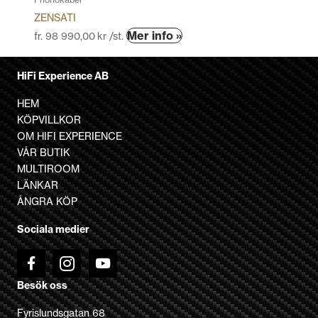
ZENSATI
Den
Mer info »
fr.
98 990,00
kr
/st.
här
produkten
HiFi Experience AB
har
flera
HEM
varianter.
KÖPVILLKOR
De
OM HIFI EXPERIENCE
olika
VÅR BUTIK
alternativen
MULTIROOM
kan
LÄNKAR
väljas
ÅNGRA KÖP
på
Sociala medier
produktsidan
Besök oss
Fyrislundsgatan 68