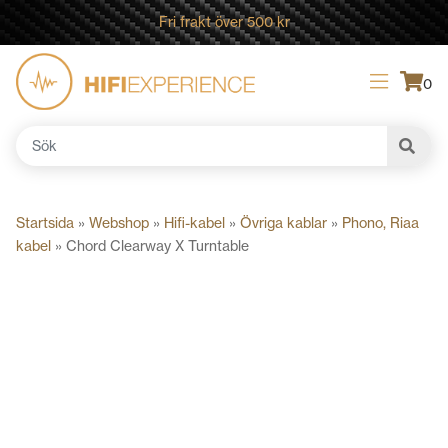
Fri frakt över 500 kr
0
Sök
efter:
Startsida
»
Webshop
»
Hifi-kabel
»
Övriga kablar
»
Phono, Riaa
kabel
»
Chord Clearway X Turntable