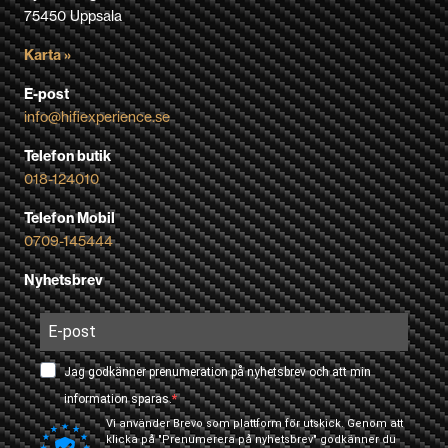
75450 Uppsala
Karta »
E-post
info@hifiexperience.se
Telefon butik
018-124010
Telefon Mobil
0709-145444
Nyhetsbrev
Jag godkänner prenumeration på nyhetsbrev och att min
information sparas.
Vi använder Brevo som plattform för utskick. Genom att
klicka på "Prenumerera på nyhetsbrev" godkänner du