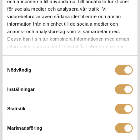
och annonserna till användarna, tillhandahålla funktioner
för sociala medier och analysera vår trafik. Vi
vidarebefordrar även sådana identifierare och annan
information från din enhet till de sociala medier och
annons- och analysföretag som vi samarbetar med.
Dessa kan i sin tur kombinera informationen med annan
information som du har tillhandahållit eller som de har
samlat in när du har använt deras tjänster.
Samtyckesval
Nödvändig
Tellurium Q Statement II Phono
Phonokabel
Inställningar
TELLURIUM Q
Den
Mer info »
fr.
69 990,00
kr
/par
här
Statistik
produkten
har
Marknadsföring
flera
varianter.