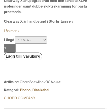
Clearway X är uppgraderad med den senaste XLPE-
isoleringen samt dubbelskiktsskärmning för bästa
prestanda.
Clearway X är handbyggd i Storbritannien.
Läs mer »
Längd
Chord
Clearway
Lägg till i varukorg
X
Turntable
mängd
Artikelnr:
ChordShawline2RCA-1-1-2
Kategori:
Phono, Riaa kabel
CHORD COMPANY