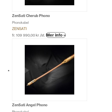
väljas
på
produktsidan
ZenSati Cherub Phono
Phonokabel
ZENSATI
Den
Mer info »
fr.
109 990,00
kr
/st.
här
produkten
har
flera
varianter.
De
olika
alternativen
kan
väljas
på
produktsidan
ZenSati Angel Phono
Phonokabel