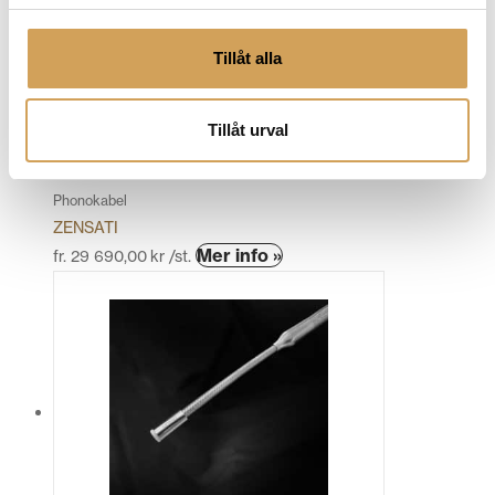
De
olika
Tillåt alla
alternativen
kan
väljas
Tillåt urval
på
produktsidan
ZenSati Zorro Phono
Phonokabel
ZENSATI
Den
Mer info »
fr.
29 690,00
kr
/st.
här
produkten
har
flera
varianter.
De
olika
alternativen
kan