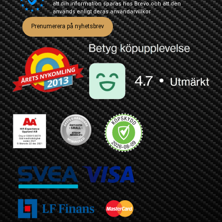
att din information sparas hos Brevo och att den
används enligt deras
användarvillkor
Prenumerera på nyhetsbrev