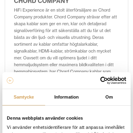
CHORD COMPANY
HiFi Experience är en stolt återförsäljare av Chord
Company produkter. Chord Company strävar efter att
skapa kablar som ger en ren, klar och detaljerad
signalöverföring för att säkerställa att du får ut det
bästa av din ljud- och visuella utrustning. Deras
sortiment av kablar omfattar högtalarkablar,
signalkablar, HDMI-kablar, strömkablar och mycket
mer. Oavsett om du vill optimera ljudet i ditt
hemmaljudsystem eller maximera bildkvaliteten i ditt
hemmabiosystem, har Chord Company kablar som
möter dina behov och levererar en förbättrad ljud- och
bildupplevelse. Scrolla ned och klicka hem
komponenten du behöver redan idag!
Samtycke
Information
Om
Denna webbplats använder cookies
Relaterade produkter
Vi använder enhetsidentifierare för att anpassa innehållet