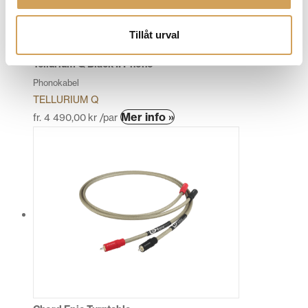
Tillåt urval
Tellurium Q Black II Phono
Phonokabel
TELLURIUM Q
Den
Mer info »
fr.
4 490,00
kr
/par
här
produkten
har
flera
varianter.
De
olika
alternativen
kan
väljas
på
produktsidan