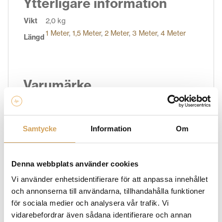
Ytterligare information
Vikt
2,0 kg
1 Meter
,
1,5 Meter
,
2 Meter
,
3 Meter
,
4 Meter
Längd
Varumärke
SUPRA CABLES
Supra Cables är ett varumärke som fokuserar på
Samtycke
Information
Om
högkvalitativa audiokablar och tillbehör. Med deras
engagemang för att leverera överlägsen ljudkvalitet
och pålitlighet har Supra Cables etablerat sig som en
ledande tillverkare inom branschen. Supra Cables
Denna webbplats använder cookies
använder noggrant utvalda material och avancerade
Vi använder enhetsidentifierare för att anpassa innehållet
tillverkningsmetoder för att säkerställa en ren och
och annonserna till användarna, tillhandahålla funktioner
exakt överföring av ljudsignaler. Deras kablar är
för sociala medier och analysera vår trafik. Vi
konstruerade med hänsyn till elektrisk integritet och
vidarebefordrar även sådana identifierare och annan
har effektiva skärmningar för att minimera störningar