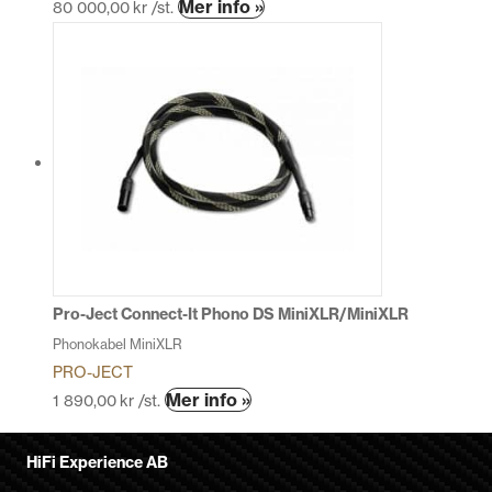
Den
Mer info »
80 000,00
kr
/st.
här
produkten
har
flera
varianter.
De
olika
alternativen
kan
väljas
på
produktsidan
Pro-Ject Connect-It Phono DS MiniXLR/MiniXLR
Phonokabel MiniXLR
PRO-JECT
Den
Mer info »
1 890,00
kr
/st.
här
produkten
HiFi Experience AB
har