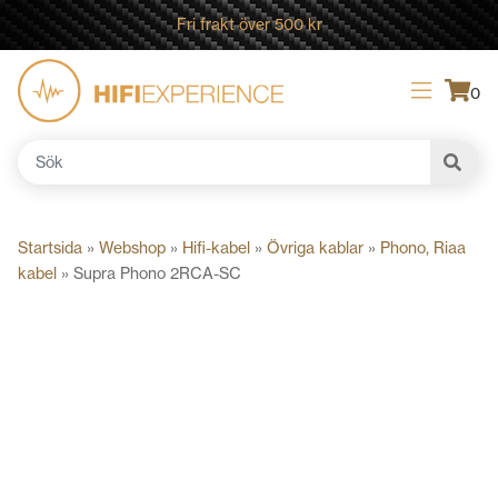
Fri frakt över 500 kr
0
Sök
efter:
Startsida
»
Webshop
»
Hifi-kabel
»
Övriga kablar
»
Phono, Riaa
kabel
»
Supra Phono 2RCA-SC