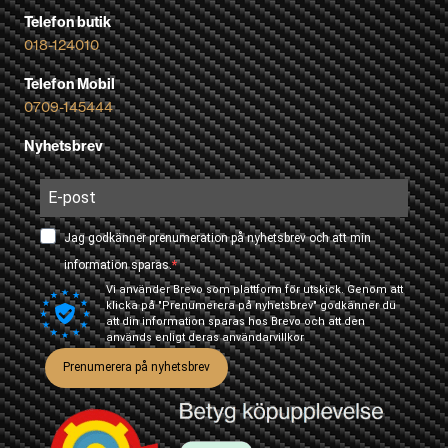
Telefon butik
018-124010
Telefon Mobil
0709-145444
Nyhetsbrev
Jag godkänner prenumeration på nyhetsbrev och att min
information sparas.
Vi använder Brevo som plattform för utskick. Genom att
klicka på "Prenumerera på nyhetsbrev" godkänner du
att din information sparas hos Brevo och att den
används enligt deras
användarvillkor
Prenumerera på nyhetsbrev