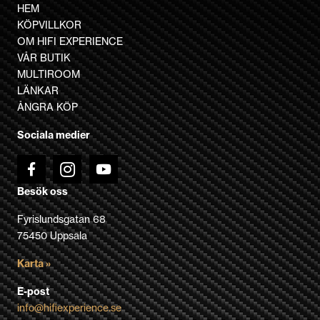
flera
HEM
varianter.
KÖPVILLKOR
De
OM HIFI EXPERIENCE
olika
VÅR BUTIK
alternativen
MULTIROOM
kan
LÄNKAR
väljas
ÅNGRA KÖP
på
Sociala medier
produktsidan
Besök oss
Fyrislundsgatan 68
75450 Uppsala
Karta »
E-post
info@hifiexperience.se