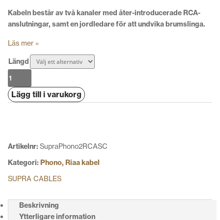
Kabeln består av två kanaler med åter-introducerade RCA-
anslutningar, samt en jordledare för att undvika brumslinga.
Läs mer »
Längd
Supra
Phono
Lägg till i varukorg
2RCA-
SC
mängd
Artikelnr:
SupraPhono2RCASC
Kategori:
Phono, Riaa kabel
SUPRA CABLES
Beskrivning
Ytterligare information