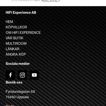
här
produkten
HiFi Experience AB
har
flera
HEM
varianter.
KÖPVILLKOR
De
OM HIFI EXPERIENCE
olika
VÅR BUTIK
alternativen
MULTIROOM
kan
LÄNKAR
väljas
ÅNGRA KÖP
på
Sociala medier
produktsidan
Besök oss
Fyrislundsgatan 68
75450 Uppsala