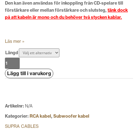
Den kan även användas för inkoppling från CD-spelare till
förstärkare eller mellan förstärkare och slutsteg,
tänk dock
på att kabeln är mono och du behöver två stycken kablar.
Läs mer »
Längd
Supra
DAC-
Lägg till i varukorg
SC
1RCA-
1RCA
mängd
Artikelnr:
N/A
Kategorier:
RCA kabel
,
Subwoofer kabel
SUPRA CABLES