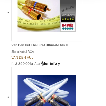
Van Den Hul The First Ultimate MK II
Signalkabel RCA
VAN DEN HUL
Den
Mer info »
fr.
3 890,00
kr
/par
här
produkten
har
flera
varianter.
De
olika