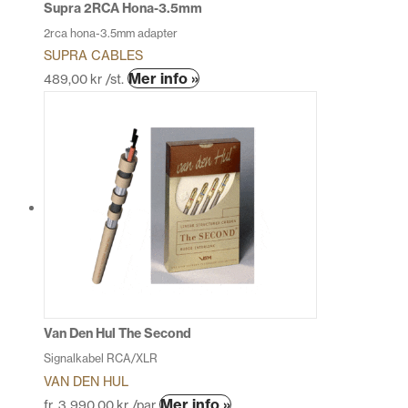
produktsidan
Supra 2RCA Hona-3.5mm
2rca hona-3.5mm adapter
SUPRA CABLES
Den
Mer info »
489,00
kr
/st.
här
produkten
har
flera
varianter.
De
olika
alternativen
kan
väljas
på
produktsidan
Van Den Hul The Second
Signalkabel RCA/XLR
VAN DEN HUL
Den
Mer info »
fr.
3 990,00
kr
/par