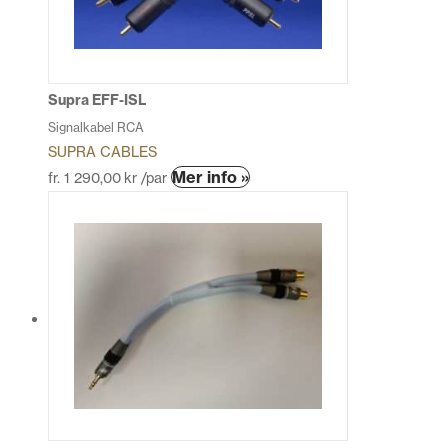
alternativen
kan
väljas
på
produktsidan
Supra EFF-ISL
Signalkabel RCA
SUPRA CABLES
Den
Mer info »
fr.
1 290,00
kr
/par
här
produkten
har
flera
varianter.
De
olika
alternativen
kan
väljas
på