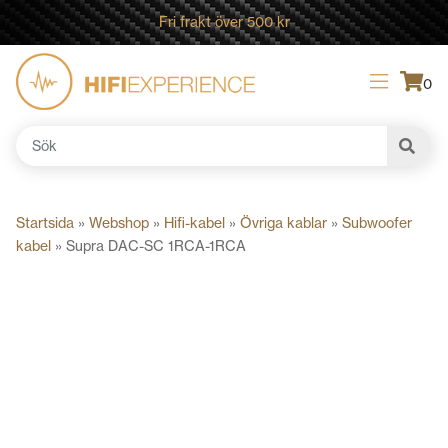
Fri frakt över 500 kr
0
Sök
efter:
Startsida
»
Webshop
»
Hifi-kabel
»
Övriga kablar
»
Subwoofer
kabel
»
Supra DAC-SC 1RCA-1RCA