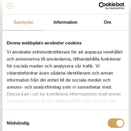
2 års garanti
Samtycke
Information
Om
Ytterligare information
2 Meter
,
3 Meter
,
4 Meter
,
6 Meter
,
8 Meter
,
10
Denna webbplats använder cookies
Längd
Meter
,
12 Meter
,
15 Meter
Vi använder enhetsidentifierare för att anpassa innehållet
och annonserna till användarna, tillhandahålla funktioner
för sociala medier och analysera vår trafik. Vi
vidarebefordrar även sådana identifierare och annan
Varumärke
information från din enhet till de sociala medier och
annons- och analysföretag som vi samarbetar med.
SUPRA CABLES
Dessa kan i sin tur kombinera informationen med annan
Supra Cables är ett varumärke som fokuserar på
information som du har tillhandahållit eller som de har
högkvalitativa audiokablar och tillbehör. Med deras
samlat in när du har använt deras tjänster.
engagemang för att leverera överlägsen ljudkvalitet
Samtyckesval
och pålitlighet har Supra Cables etablerat sig som en
Nödvändig
ledande tillverkare inom branschen. Supra Cables