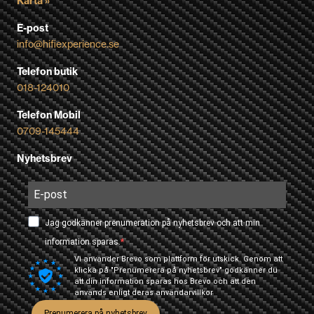
Karta »
E-post
info@hifiexperience.se
Telefon butik
018-124010
Telefon Mobil
0709-145444
Nyhetsbrev
Jag godkänner prenumeration på nyhetsbrev och att min
information sparas.
Vi använder Brevo som plattform för utskick. Genom att
klicka på "Prenumerera på nyhetsbrev" godkänner du
att din information sparas hos Brevo och att den
används enligt deras
användarvillkor
Prenumerera på nyhetsbrev